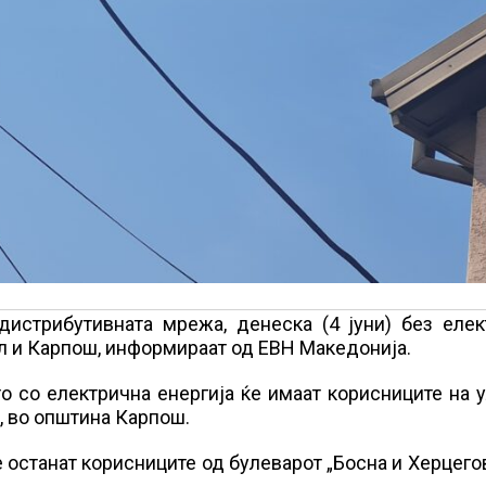
дистрибутивната мрежа, денеска (4 јуни) без елек
ел и Карпош, информираат од ЕВН Македонија.
о со електрична енергија ќе имаат корисниците на 
1, во општина Карпош.
ќе останат корисниците од булеварот „Босна и Херцего