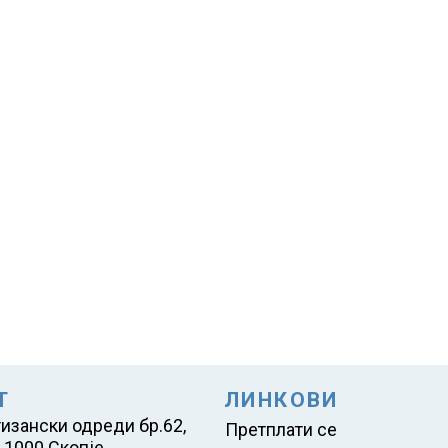
Т
ЛИНКОВИ
тизански одреди бр.62,
Претплати се
 1000 Скопје