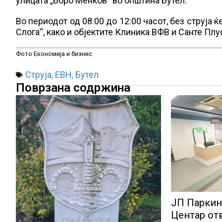
улицата „Боро Менков“ во општина Бутел.
Во периодот од 08:00 до 12:00 часот, без струја 
Слога“, како и објектите Клиника ВФВ и Санте Плу
Фото Економија и бизнис
Струја
,
ЕВН
,
Бутел
Поврзана содржина
ЈП Паркин
Центар от