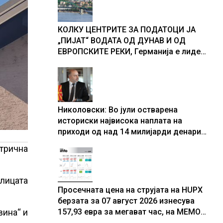
доживуваа овој настан што го
промени текот на историјата
КОЛКУ ЦЕНТРИТЕ ЗА ПОДАТОЦИ ЈА
„ПИЈАТ“ ВОДАТА ОД ДУНАВ И ОД
ЕВРОПСКИТЕ РЕКИ, Германија е лидер
во Европа по бројот на изградени
центри за податоци
Николовски: Во јули остварена
историски највисока наплата на
приходи од над 14 милијарди денари
– изградивме систем што испорачува
трична
резултати
улицата
Просечната цена на струјата на HUPX
берзата за 07 август 2026 изнесува
вина“ и
157,93 евра за мегават час, на МЕМО
153,56 евра за мегават час