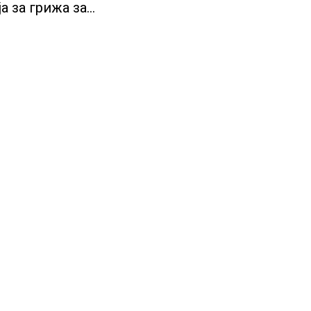
а за грижа за
и