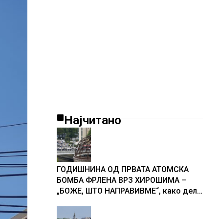
Најчитано
ГОДИШНИНА ОД ПРВАТА АТОМСКА
БОМБА ФРЛЕНА ВРЗ ХИРОШИМА –
„БОЖЕ, ШТО НАПРАВИВМЕ“, како дел
од екипажот во авионот „Енола Геј“ и
учесниците во бомбардирањето го