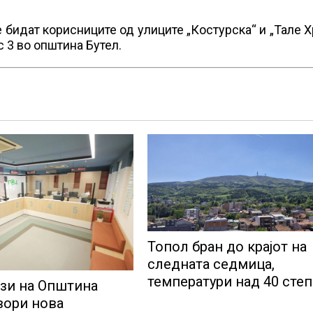
ќе бидат корисниците од улиците „Костурска“ и „Тале 
с 3 во општина Бутел.
Топол бран до крајот на
следната седмица,
температури над 40 сте
зи на Општина
вори нова