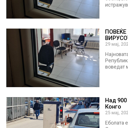
истражува
ПОВЕЌЕ
ВИРУСО
29 мај, 20
Најновата
Република
воведат 
Над 900
Конго
25 мај, 20
Еболата е