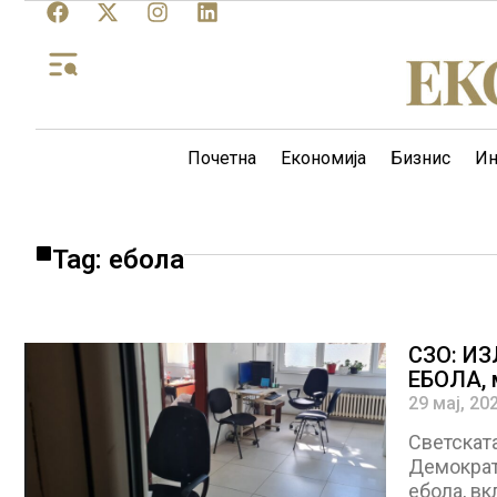
Почетна
Економија
Бизнис
Ин
Tag: ебола
СЗО: И
ЕБОЛА, 
29 мај, 20
Светската
Демократ
ебола, в