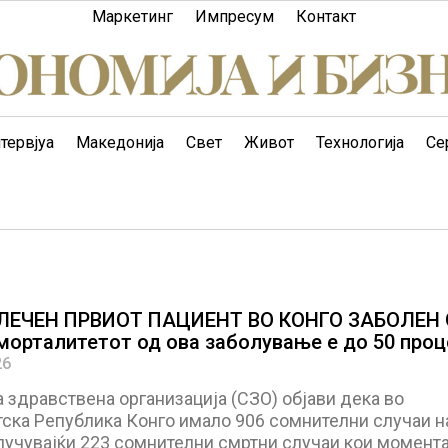
Маркетинг
Импресум
Контакт
тервјуа
Македонија
Свет
Живот
Технологија
Се
ЗЛЕЧЕН ПРВИОТ ПАЦИЕНТ ВО КОНГО ЗАБОЛЕН
морталитетот од ова заболување е до 50 проц
26
 здравствена организација (СЗО) објави дека во
ска Република Конго имало 906 сомнителни случаи н
клучувајќи 223 сомнителни смртни случаи кои момент