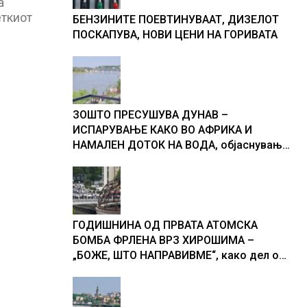
а
еткиот
БЕНЗИНИТЕ ПОЕВТИНУВААТ, ДИЗЕЛОТ
ПОСКАПУВА, НОВИ ЦЕНИ НА ГОРИВАТА
ЗОШТО ПРЕСУШУВА ДУНАВ –
ИСПАРУВАЊЕ КАКО ВО АФРИКА И
НАМАЛЕН ДОТОК НА ВОДА, објаснување
на хидрогеолог од Србија
ГОДИШНИНА ОД ПРВАТА АТОМСКА
БОМБА ФРЛЕНА ВРЗ ХИРОШИМА –
„БОЖЕ, ШТО НАПРАВИВМЕ“, како дел од
екипажот во авионот „Енола Геј“ и
учесниците во бомбардирањето го
доживуваа овој настан што го промени