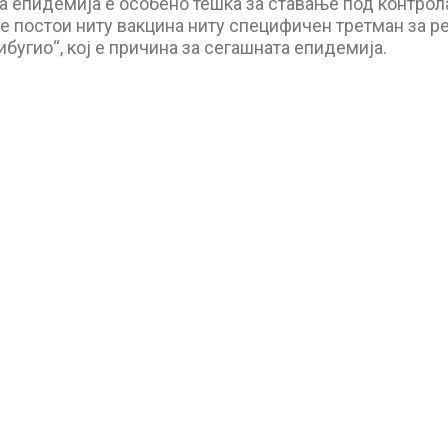
а епидемија е особено тешка за ставање под контрол
е постои ниту вакцина ниту специфичен третман за р
ибугио“, кој е причина за сегашната епидемија.