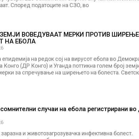
ат. Според податоците на СЗО, во
 ЗЕМЈИ ВОВЕДУВААТ МЕРКИ ПРОТИВ ШИРЕЊЕ
Т НА ЕБОЛА
26
 епидемија на редок сој на вирусот ебола во Демокр
 Конго (ДР Конго) и Уганда поттикна голем број земј
мерки за спречување на ширењето на болеста. Светск
 сомнителни случаи на ебола регистрирани во
26
 заразна и животозагрозувачка инфективна болест.