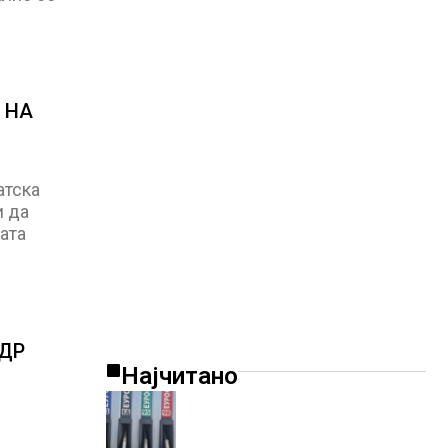
 НА
атска
и да
ата
 ДР
Најчитано