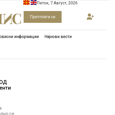
Петок, 7 Август, 2026
Претплати се
рвисни информации
Најнови вести
 ОД
енти
а
ално се