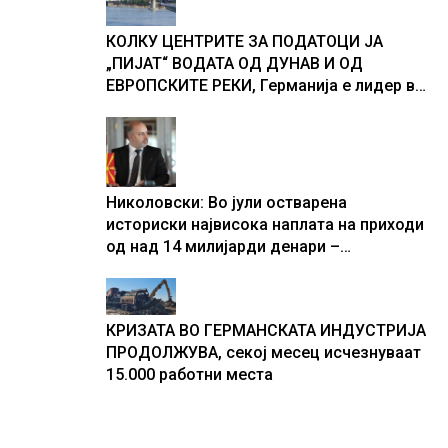
текот на историјата
КОЛКУ ЦЕНТРИТЕ ЗА ПОДАТОЦИ ЈА
„ПИЈАТ“ ВОДАТА ОД ДУНАВ И ОД
ЕВРОПСКИТЕ РЕКИ, Германија е лидер во
Европа по бројот на изградени центри за
податоци
Николовски: Во јули остварена
историски највисока наплата на приходи
од над 14 милијарди денари –
изградивме систем што испорачува
резултати
КРИЗАТА ВО ГЕРМАНСКАТА ИНДУСТРИЈА
ПРОДОЛЖУВА, секој месец исчезнуваат
15.000 работни места