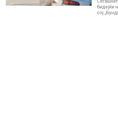
Сегашнат
бидејќи н
сој „Бунд