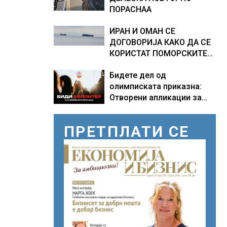
ПОРАСНАА
ИРАН И ОМАН СЕ
ДОГОВОРИЈА КАКО ДА СЕ
КОРИСТАТ ПОМОРСКИТЕ
КОРИДОРИ ЗА БРОДОВИТЕ
Бидете дел од
НИЗ ОРМУСКАТА ТЕСНИНА
олимписката приказна:
Отворени апликации за
волонтери за Игрите во
Лос Анџелес 2028
ПРЕТПЛАТИ СЕ