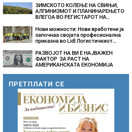
камионџиите да возат и во недела
ЗИМСКОТО КОЛЕЊЕ НА СВИЊИ,
АЛПИНИЗМОТ И ПЛАНИНАРЕЊЕТО
ВЛЕГОА ВО РЕГИСТАРОТ НА
КУЛТУРНО НАСЛЕДСТВО НА
СЛОВЕНИЈА
Нови можности: Нови вработени ја
започнаа својата професионална
приказна во Lidl Логистичкиот
центар во Куманово
РАЗВОЈОТ НА ВИ Е НАЈВАЖЕН
ФАКТОР ЗА РАСТ НА
АМЕРИКАНСКАТА ЕКОНОМИЈА
ПРЕТПЛАТИ СЕ