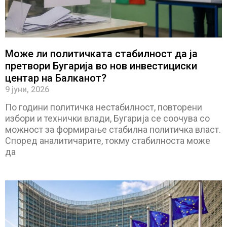
Може ли политичката стабилност да ја
претвори Бугарија во нов инвестициски
центар на Балканот?
9 јуни, 2026
По години политичка нестабилност, повторени
избори и технички влади, Бугарија се соочува со
можност за формирање стабилна политичка власт.
Според аналитичарите, токму стабилноста може
да