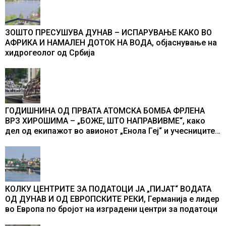
ЗОШТО ПРЕСУШУВА ДУНАВ – ИСПАРУВАЊЕ КАКО ВО
АФРИКА И НАМАЛЕН ДОТОК НА ВОДА, објаснување на
хидрогеолог од Србија
ГОДИШНИНА ОД ПРВАТА АТОМСКА БОМБА ФРЛЕНА
ВРЗ ХИРОШИМА – „БОЖЕ, ШТО НАПРАВИВМЕ“, како
дел од екипажот во авионот „Енола Геј“ и учесниците
во бомбардирањето го доживуваа овој настан што го
промени текот на историјата
КОЛКУ ЦЕНТРИТЕ ЗА ПОДАТОЦИ ЈА „ПИЈАТ“ ВОДАТА
ОД ДУНАВ И ОД ЕВРОПСКИТЕ РЕКИ, Германија е лидер
во Европа по бројот на изградени центри за податоци