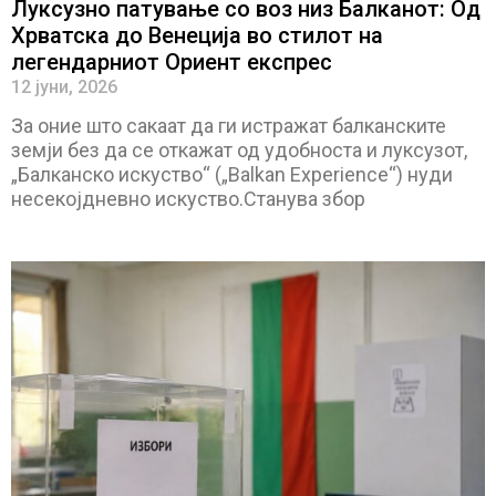
Луксузно патување со воз низ Балканот: Од
Хрватска до Венеција во стилот на
легендарниот Ориент експрес
12 јуни, 2026
За оние што сакаат да ги истражат балканските
земји без да се откажат од удобноста и луксузот,
„Балканско искуство“ („Balkan Experience“) нуди
несекојдневно искуство.Станува збор