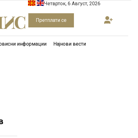
Четврток, 6 Август, 2026
Претплати се
рвисни информации
Најнови вести
в