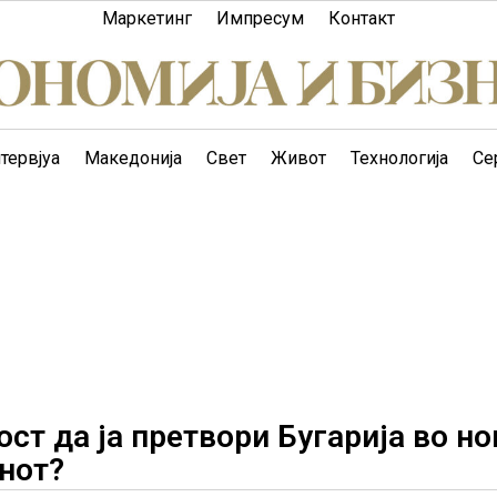
Маркетинг
Импресум
Контакт
тервјуа
Македонија
Свет
Живот
Технологија
Се
т да ја претвори Бугарија во но
нот?