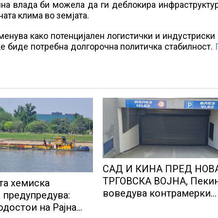
лна влада би можела да ги деблокира инфраструкту
ната клима во земјата.
оменува како потенцијален логистички и индустриски
л ќе биде потребна долгорочна политичка стабилност.
САД И КИНА ПРЕД НОВ
ТРГОВСКА ВОЈНА, Пеки
та хемиска
воведува контрамерки
а предупредува:
против американски
одостои на Рајна
компании и организаци