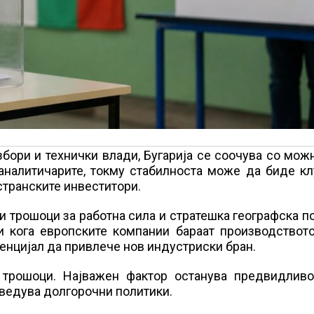
бори и технички влади, Бугарија се соочува со мож
аналитичарите, токму стабилноста може да биде кл
странските инвеститори.
и трошоци за работна сила и стратешка географска п
и кога европските компании бараат производството
тенцијал да привлече нов индустриски бран.
и трошоци. Најважен фактор останува предвидливо
оведува долгорочни политики.