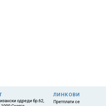
Т
ЛИНКОВИ
тизански одреди бр.62,
Претплати се
 1000 Скопје