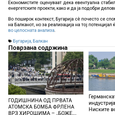
Економистите оценуваат дека евентуална стаби
енергетските проекти, како и да ја подобри делов
Во поширок контекст, Бугарија сè почесто се сп
на Балканот, но за реализација на тој потенција
во целосната анализа
.
Бугарија
,
Балкан
Поврзана содржина
Германска
ГОДИШНИНА ОД ПРВАТА
индустриј
АТОМСКА БОМБА ФРЛЕНА
Ниските в
ВРЗ ХИРОШИМА – „БОЖЕ,