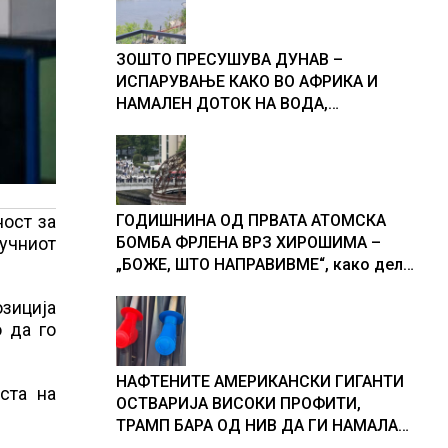
ЗОШТО ПРЕСУШУВА ДУНАВ –
ИСПАРУВАЊЕ КАКО ВО АФРИКА И
НАМАЛЕН ДОТОК НА ВОДА,
објаснување на хидрогеолог од
Србија
ност за
ГОДИШНИНА ОД ПРВАТА АТОМСКА
учниот
БОМБА ФРЛЕНА ВРЗ ХИРОШИМА –
„БОЖЕ, ШТО НАПРАВИВМЕ“, како дел
од екипажот во авионот „Енола Геј“ и
озиција
учесниците во бомбардирањето го
 да го
доживуваа овој настан што го
промени текот на историјата
НАФТЕНИТЕ АМЕРИКАНСКИ ГИГАНТИ
ста на
ОСТВАРИЈА ВИСОКИ ПРОФИТИ,
ТРАМП БАРА ОД НИВ ДА ГИ НАМАЛАТ
ЦЕНИТЕ НА ГОРИВАТА