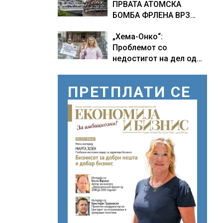
ПРВАТА АТОМСКА
БОМБА ФРЛЕНА ВРЗ
ХИРОШИМА – „БОЖЕ,
„Хема-Онко“:
ШТО НАПРАВИВМЕ“,
Проблемот со
како дел од екипажот
недостигот на дел од
во авионот „Енола Геј“ и
терапијата за
учесниците во
онколошките пациенти
бомбардирањето го
ПРЕТПЛАТИ СЕ
во моментот е
доживуваа овој настан
надминат
што го промени текот
на историјата