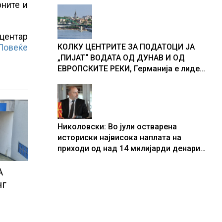
рните и
 центар
Повеќе
КОЛКУ ЦЕНТРИТЕ ЗА ПОДАТОЦИ ЈА
„ПИЈАТ“ ВОДАТА ОД ДУНАВ И ОД
ЕВРОПСКИТЕ РЕКИ, Германија е лидер
во Европа по бројот на изградени
центри за податоци
Николовски: Во јули остварена
историски највисока наплата на
приходи од над 14 милијарди денари
– изградивме систем што испорачува
резултати
А
нг
и