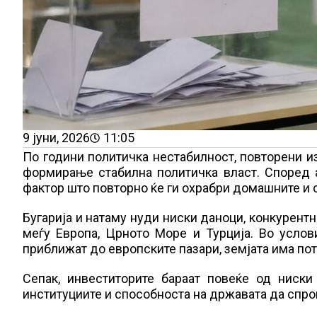
9 јуни, 2026
11:05
По години политичка нестабилност, повторени из
формирање стабилна политичка власт. Според 
фактор што повторно ќе ги охрабри домашните и 
Бугарија и натаму нуди ниски даноци, конкурентн
меѓу Европа, Црното Море и Турција. Во услов
приближат до европските пазари, земјата има по
Сепак, инвеститорите бараат повеќе од ниск
институциите и способноста на државата да спр