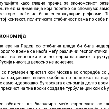
рупцијата како главна пречка за економскиот разв
уште една димензија која поретко се спомнува: зам
-секторот веќе не бара спектакуларни реформи. То
ој контекст, политичката стабилност сама по себе 
економија
на ера на Радев со стабилна влада би била надво
 подолго време се наоѓа меѓу различни геополитички
рана во европските и во евроатлантските структур
 Русија никогаш целосно не исчезнаа.
р со поумерен пристап кон Москва во споредба со 
Тоа создаваше тензии, особено по почетокот на вој
 е само идеолошко. Бугарската економија долго вре
 прекинот на тие врски создаде турбуленции кои сè 
е обидела да балансира меѓу европската лојал