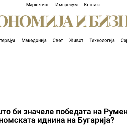
Маркетинг
Импресум
Контакт
тервјуа
Македонија
Свет
Живот
Технологија
Се
што би значеле победата на Руме
ономската иднина на Бугарија?