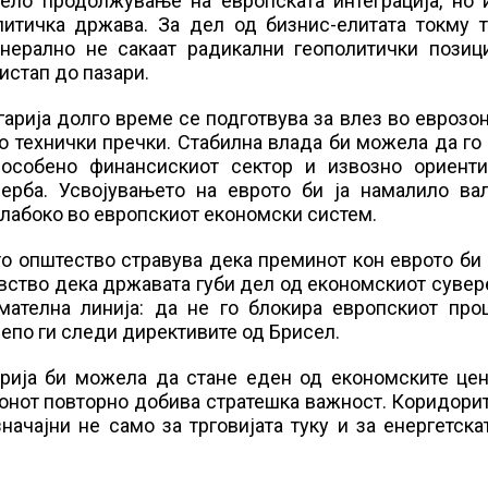
чело продолжување на европската интеграција, но 
литичка држава. За дел од бизнис-елитата токму т
енерално не сакаат радикални геополитички позици
истап до пазари.
рија долго време се подготвува за влез во еврозон
о технички пречки. Стабилна влада би можела да го
, особено финансискиот сектор и извозно ориенти
ерба. Усвојувањето на еврото би ја намалило вал
одлабоко во европскиот економски систем.
ото општество стравува дека преминот кон еврото б
вство дека државата губи дел од економскиот сувер
ателна линија: да не го блокира европскиот проц
епо ги следи директивите од Брисел.
арија би можела да стане еден од економските цен
онот повторно добива стратешка важност. Коридори
ачајни не само за трговијата туку и за енергетска