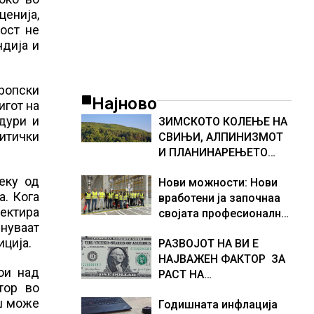
ценија,
ност не
ндија и
ропски
Најново
игот на
дури и
ЗИМСКОТО КОЛЕЊЕ НА
итички
СВИЊИ, АЛПИНИЗМОТ
И ПЛАНИНАРЕЊЕТО
ВЛЕГОА ВО РЕГИСТАРОТ
еку од
Нови можности: Нови
НА КУЛТУРНО
а. Кога
вработени ја започнаа
НАСЛЕДСТВО НА
лектира
својата професионална
СЛОВЕНИЈА
чнуваат
приказна во Lidl
иција.
РАЗВОЈОТ НА ВИ Е
Логистичкиот центар во
НАЈВАЖЕН ФАКТОР ЗА
Куманово
ои над
РАСТ НА
тор во
АМЕРИКАНСКАТА
аш може
Годишната инфлација
ЕКОНОМИЈА