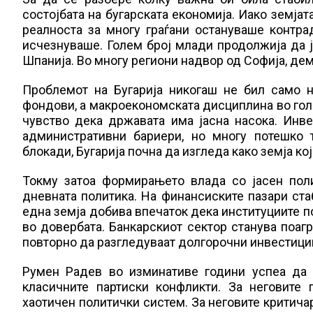
состојбата на бугарската економија. Иако земја
реалноста за многу граѓани остануваше контрад
исчезнуваше. Голем број млади продолжија да ј
Шпанија. Во многу региони надвор од Софија, дем
Проблемот на Бугарија никогаш не бил само н
фондови, а макроекономската дисциплина во гол
чувство дека државата има јасна насока. Инв
административни бариери, но многу потешко 
блокади, Бугарија почна да изгледа како земја к
Токму затоа формирањето влада со јасен пол
дневната политика. На финансиските пазари ста
една земја добива впечаток дека институциите п
во довербата. Банкарскиот сектор станува поаг
повторно да разгледуваат долгорочни инвестиции
Румен Радев во изминативе години успеа да 
класичните партиски конфликти. За неговите
хаотичен политички систем. За неговите критичар