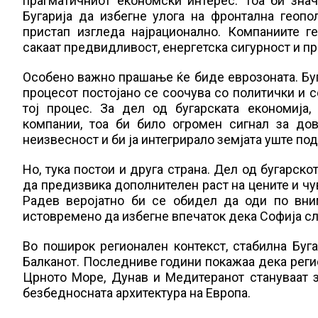
прагматичниот економски интерес. Тоа би зна
Бугарија да избегне улога на фронтална геопо
пристап изгледа најрационално. Компаниите г
сакаат предвидливост, енергетска сигурност и пр
Особено важно прашање ќе биде еврозоната. Буга
процесот постојано се соочува со политички и с
тој процес. За дел од бугарската економија
компании, тоа би било огромен сигнал за дов
неизвесност и би ја интегрирало земјата уште п
Но, тука постои и друга страна. Дел од бугарск
да предизвика дополнителен раст на цените и чу
Радев веројатно би се обидел да оди по вним
истовремено да избегне впечаток дека Софија сл
Во поширок регионален контекст, стабилна Буг
Балканот. Последниве години покажаа дека реги
Црното Море, Дунав и Медитеранот стануваат зн
безбедносната архитектура на Европа.