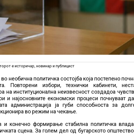
торот е историчар, новинар и публицист
во необична политичка состојба која постепено почн
. Повторени избори, технички кабинети, нест
ра на институционална неизвесност создадоа чувст
ри и најосновните економски процеси почнуваат да
ната администрација ја губи способноста за долг
нкционира во режим на чекање.
ев и конечно формирање стабилна политичка влада
чката сцена. За голем дел од бугарското општество