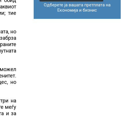
и обид
Одберете ја вашата претплата на
аквиот
Економија и бизнис
и; тие
ата, но
 забрза
раните
утната
и можел
енитет.
ес, но
три на
те меѓу
та и за