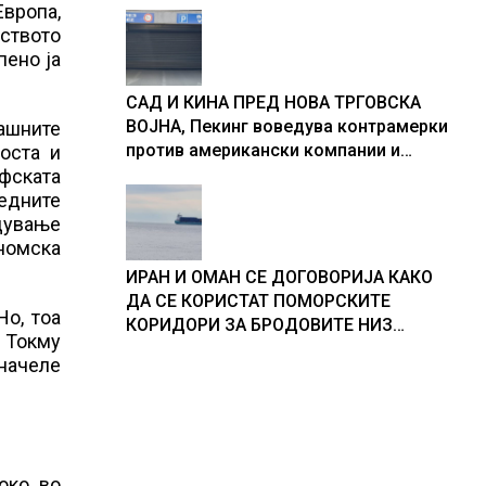
Европа,
вството
пено ја
САД И КИНА ПРЕД НОВА ТРГОВСКА
ВОЈНА, Пекинг воведува контрамерки
машните
против американски компании и
оста и
организации
афската
ледните
бдување
номска
ИРАН И ОМАН СЕ ДОГОВОРИЈА КАКО
ДА СЕ КОРИСТАТ ПОМОРСКИТЕ
Но, тоа
КОРИДОРИ ЗА БРОДОВИТЕ НИЗ
. Токму
ОРМУСКАТА ТЕСНИНА
начеле
око во