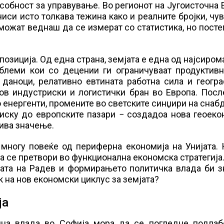
обност за управување. Во регионот на Југоисточна 
иси исто толкава тежина како и реалните бројки, чу
можат веднаш да се измерaт со статистика, но посте
 позиција. Од една страна, земјата е една од најсиро
облеми кои со децении ги ограничуваат продуктивн
 даноци, релативно евтината работна сила и геогр
нов индустриски и логистички бран во Европа. Пос
со енергенти, промените во светските синџири на сна
иску до европските пазари − создадоа нова геоеко
бива значење.
 многу повеќе од периферна економија на Унијата. 
а се претвори во функционална економска стратегија
дата на Радев и формирањето политичка влада би з
к на нов економски циклус за земјата?
ја
лна влада во Софија мора да се погледне подлаб