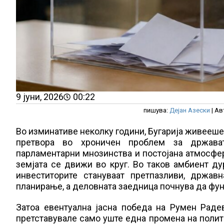
9 јуни, 2026
00:22
пишува:
Дејан Азески
| Ав
Во изминативе неколку години, Бугарија живееше 
претвора во хроничен проблем за државата
парламентарни мнозинства и постојана атмосфе
земјата се движи во круг. Во таков амбиент ду
инвеститорите стануваат претпазливи, држав
планирање, а деловната заедница почнува да фу
Затоа евентуална јасна победа на Румен Рад
претставувале само уште една промена на полити