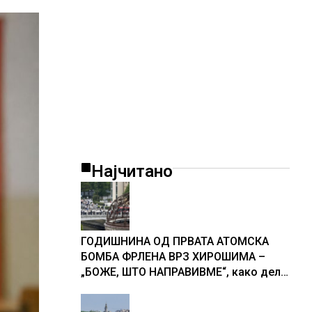
Најчитано
ГОДИШНИНА ОД ПРВАТА АТОМСКА
БОМБА ФРЛЕНА ВРЗ ХИРОШИМА –
„БОЖЕ, ШТО НАПРАВИВМЕ“, како дел
од екипажот во авионот „Енола Геј“ и
учесниците во бомбардирањето го