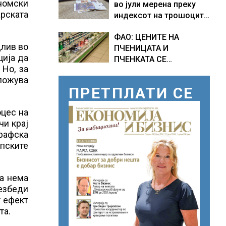
номски
во јули мерена преку
арската
индексот на трошоците
на живот изнесува 2.3 %
ФАО: ЦЕНИТЕ НА
длив во
ПЧЕНИЦАТА И
ција да
ПЧЕНКАТА СЕ
 Но, за
ПОВИСОКИ ВО ЈУЛИ,
ложува
млекото и месото
ПРЕТПЛАТИ СЕ
бележат пониски цени
оцес на
чи крај
графска
пските
та нема
безбеди
т ефект
та.