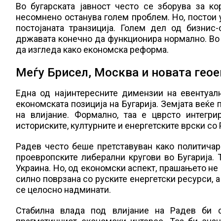
Во бугарската јавност често се зборува за ко
несомнено останува голем проблем. Но, постои 
постојаната транзиција. Голем дел од бизнис
државата конечно да функционира нормално. Во т
да изгледа како економска реформа.
Меѓу Брисел, Москва и новата гео
Една од најинтересните димензии на евентуал
економската позиција на Бугарија. Земјата веќе
на влијание. Формално, таа е цврсто интегри
историските, културните и енергетските врски со
Радев често беше претставуван како политича
проевропските либерални кругови во Бугарија. 
Украина. Но, од економски аспект, прашањето не
силно поврзана со руските енергетски ресурси, а
се целосно надминати.
Стабилна влада под влијание на Радев би с