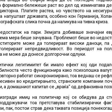
та формално бележеше раст во дел од изминатава де
икторна. Платите растеа, но чувството на несигур
а напуштаат државата, особено кон Германија, Хола
ографската слика почна да наликува на тивка криза.
едостаток на пари. Земјата добиваше значајни ев
ема мера беше зачувана. Проблемот беше во недост
еститорите може да толерираат високи даноци, па 
толерираат непредвидливост. Во периодот на пол
оја не може да донесе долгорочни одлуки.
итички легитимитет би имало ефект кој оди подал
билноста често функционира како психолошка валут
овторно работат синхронизирано, тоа веднаш се реф
ресивен во кредитирањето, странските компании по
, а домашниот капитал се „враќа“ од дефанзивна поз
изгради имиџ на политичар кој се обидува да ст
 поддржувачи тоа претставува стабилизирачки фак
и, пак, постои страв дека таквата позиција понеког