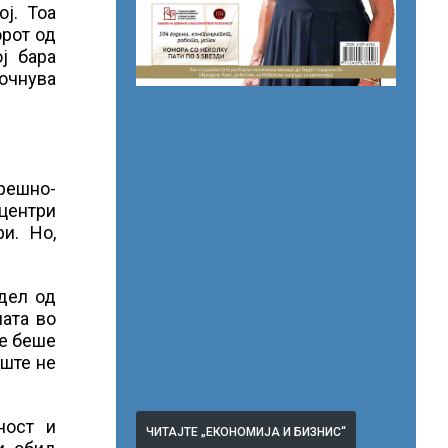
ој. Тоа
орот од
ј бара
почнува
решно-
 центри
и. Но,
дел од
ната во
ме беше
уште не
ност и
ЧИТАЈТЕ „ЕКОНОМИЈА И БИЗНИС“