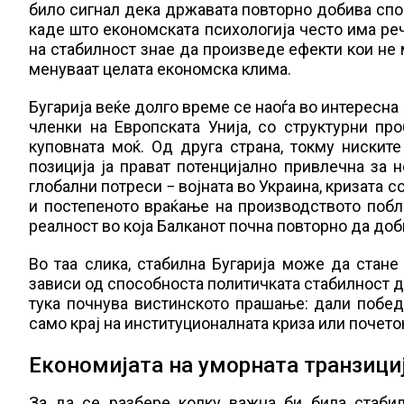
било сигнал дека државата повторно добива спос
каде што економската психологија често има реч
на стабилност знае да произведе ефекти кои не 
менуваат целата економска клима.
Бугарија веќе долго време се наоѓа во интересна
членки на Европската Унија, со структурни пр
куповната моќ. Од друга страна, токму ниските
позиција ја прават потенцијално привлечна за 
глобални потреси − војната во Украина, кризата 
и постепеното враќање на производството побл
реалност во која Балканот почна повторно да до
Во таа слика, стабилна Бугарија може да стане
зависи од способноста политичката стабилност д
тука почнува вистинското прашање: дали побе
само крај на институционалната криза или почето
Економијата на уморната транзици
За да се разбере колку важна би била стаби