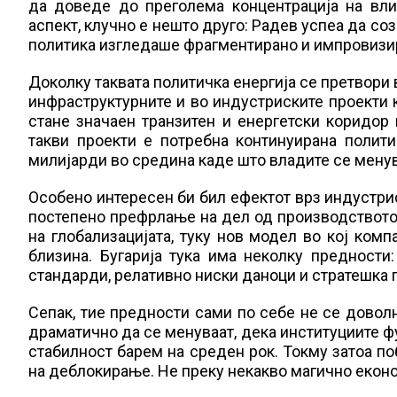
да доведе до преголема концентрација на влиј
аспект, клучно е нешто друго: Радев успеа да со
политика изгледаше фрагментирано и импровизи
Доколку таквата политичка енергија се претвори 
инфраструктурните и во индустриските проекти 
стане значаен транзитен и енергетски коридор
такви проекти е потребна континуирана полит
милијарди во средина каде што владите се менув
Особено интересен би бил ефектот врз индустрис
постепено префрлање на дел од производството о
на глобализацијата, туку нов модел во кој ком
близина. Бугарија тука има неколку предности
стандарди, релативно ниски даноци и стратешка 
Сепак, тие предности сами по себе не се довол
драматично да се менуваат, дека институциите 
стабилност барем на среден рок. Токму затоа п
на деблокирање. Не преку некакво магично еконо