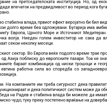
ание на претседателската институција. Но, од еко
здаде впечаток на предвидливост во период кога буг
рано.
во стабилна влада, првиот ефект веројатно би бил ви
кои долго време беа одложувани. Бугарија има амби
 меѓу Европа, Црното Море и Источниот Медитеран.
ичка волја. Ниеден голем инвеститор не сака да в
аат секои неколку месеци.
киот сектор. Во Европа веќе подолго време трае пр
д Азија поблиску до европските пазари. Тоа не зна
паниите бараат комбинација од ниски трошоци и гео
: евтина работна сила во споредба со западноевро
позиција.
ни. На компаниите им треба сигурност дека правила
функционираат и дека политичкиот систем може да о
обеда на Радев и стабилна влада би можеле да имаа
мско чудо, туку преку постепено враќање на доверба