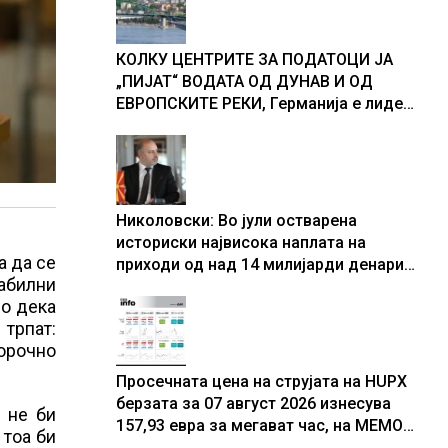
доживуваа овој настан што го
промени текот на историјата
КОЛКУ ЦЕНТРИТЕ ЗА ПОДАТОЦИ ЈА
„ПИЈАТ“ ВОДАТА ОД ДУНАВ И ОД
ЕВРОПСКИТЕ РЕКИ, Германија е лидер
во Европа по бројот на изградени
центри за податоци
Николовски: Во јули остварена
историски највисока наплата на
а да се
приходи од над 14 милијарди денари
абилни
– изградивме систем што испорачува
во дека
резултати
 трпат:
орочно
Просечната цена на струјата на HUPX
берзата за 07 август 2026 изнесува
 не би
157,93 евра за мегават час, на МЕМО
 тоа би
153,56 евра за мегават час