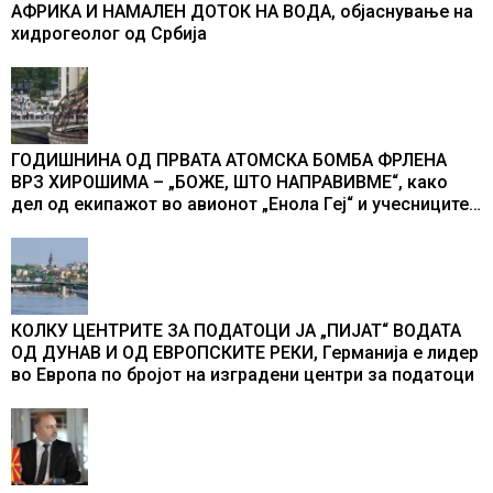
АФРИКА И НАМАЛЕН ДОТОК НА ВОДА, објаснување на
хидрогеолог од Србија
ГОДИШНИНА ОД ПРВАТА АТОМСКА БОМБА ФРЛЕНА
ВРЗ ХИРОШИМА – „БОЖЕ, ШТО НАПРАВИВМЕ“, како
дел од екипажот во авионот „Енола Геј“ и учесниците
во бомбардирањето го доживуваа овој настан што го
промени текот на историјата
КОЛКУ ЦЕНТРИТЕ ЗА ПОДАТОЦИ ЈА „ПИЈАТ“ ВОДАТА
ОД ДУНАВ И ОД ЕВРОПСКИТЕ РЕКИ, Германија е лидер
во Европа по бројот на изградени центри за податоци