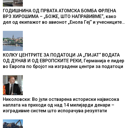
ГОДИШНИНА ОД ПРВАТА АТОМСКА БОМБА ФРЛЕНА
ВРЗ ХИРОШИМА – „БОЖЕ, ШТО НАПРАВИВМЕ“, како
дел од екипажот во авионот „Енола Геј“ и учесниците
во бомбардирањето го доживуваа овој настан што го
промени текот на историјата
КОЛКУ ЦЕНТРИТЕ ЗА ПОДАТОЦИ ЈА „ПИЈАТ“ ВОДАТА
ОД ДУНАВ И ОД ЕВРОПСКИТЕ РЕКИ, Германија е лидер
во Европа по бројот на изградени центри за податоци
Николовски: Во јули остварена историски највисока
наплата на приходи од над 14 милијарди денари –
изградивме систем што испорачува резултати