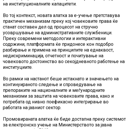
на институционалните капацитети.
Во тој контекст, новата алатка за е-учење претставува
практичен механизам преку кој човековите права ќе
станат составен дел од процесот на стручно
усовршување на административните службеници.
Преку современи методологии и интерактивни
содржини, платформата ќе придонесе кон подобро
разбирање и примена на принципите на еднаквост,
недискриминација, отчетност и почитување на
човековото достоинство во секојдневното работење на
институциите.
Во рамки на настанот беше истакнато и значењето на
континуираното следење и спроведување на
препораките на националните и меѓународните
механизми за заштита на човековите права, како и
потребата од нивно поефикасно интегрирање во
работата на јавниот сектор.
Промовираната алатка ќе биде достапна преку системот
за електронско учење на Министерството за јавна