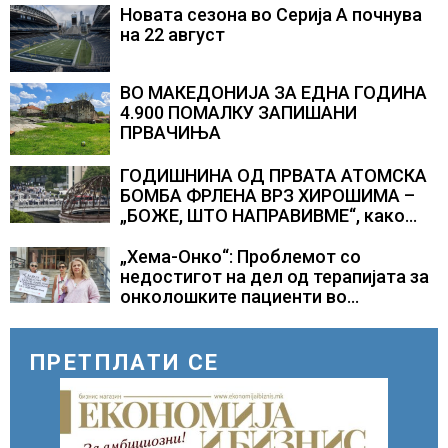
Новата сезона во Серија А почнува
на 22 август
ВО МАКЕДОНИЈА ЗА ЕДНА ГОДИНА
4.900 ПОМАЛКУ ЗАПИШАНИ
ПРВАЧИЊА
ГОДИШНИНА ОД ПРВАТА АТОМСКА
БОМБА ФРЛЕНА ВРЗ ХИРОШИМА –
„БОЖЕ, ШТО НАПРАВИВМЕ“, како
дел од екипажот во авионот „Енола
Геј“ и учесниците во
„Хема-Онко“: Проблемот со
бомбардирањето го доживуваа овој
недостигот на дел од терапијата за
настан што го промени текот на
онколошките пациенти во
историјата
моментот е надминат
ПРЕТПЛАТИ СЕ