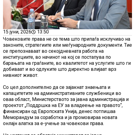
15 јуни, 2026
13:50
Човековите права не се тема што припаѓа исклучиво на
законите, стратегиите или меѓународните документи. Тие
се препознаваат во секојдневната работа на
институциите, во начинот на кој се постапува по
барањата на граѓаните, во квалитетот на услугите што ги
добиваат и во одлуките што директно влијаат врз
нивниот живот.
Со цел дополнително да се зајакнат знаењата и
капацитетите на административните службеници во
оваа област, Министерството за јавна администрација и
проектот „Поддршка на ЕУ за владеење на правото“,
финансиран од Европската Унија, денес потпишаа
Меморандум за соработка и ја промовираа новата
онлајн алатка за е-учење за човекови права.