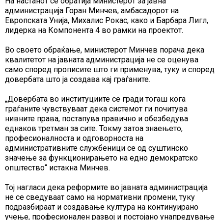
На настанот се обратија министерот за јавна
администрација Горан Минчев, амбасадорот на
Европската Унија, Михалис Рокас, како и Барбара Лигл,
лидерка на Компонента 4 во рамки на проектот.
Во своето обраќање, министерот Минчев порача дека
квалитетот на јавната администрација не се оценува
само според прописите што ги применува, туку и според
довербата што ја создава кај граѓаните.
„Довербата во институциите се гради тогаш кога
граѓаните чувствуваат дека системот ги почитува
нивните права, постапува правично и обезбедува
еднаков третман за сите. Токму затоа знаењето,
професионалноста и одговорноста на
административните службеници се од суштинско
значење за функционирањето на едно демократско
општество“ истакна Минчев.
Тој нагласи дека реформите во јавната администрација
не се сведуваат само на нормативни промени, туку
подразбираат и создавање култура на континуирано
учење, професионален развој и постојано унапредување