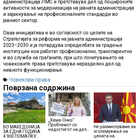
администрација ЛМС и претставува дел од пошироките
активности за модернизација на јавната администрација
и зајакнување на професионалните стандарди во
јавниот сектор.
Оваа иницијатива е во согласност со целите на
Стратегијата за реформа на јавната администрација
2023–2030 и ја потврдува определбата за градење
институции кои работат професионално, транспарентно
и во служба на граѓаните, при што почитувањето на
човековите права претставува неразделен дел од
нивното функционирање.
Човекови права
Поврзана содржина
„Хема-Онко“:
Проблемот со
Не размислуваме за
ВО МАКЕДОНИЈА
недостигот на дел
зголемување на
ЗА ЕДНА ГОДИНА
од терапијата за
цената на
4.900 ПОМАЛКУ
онколошките