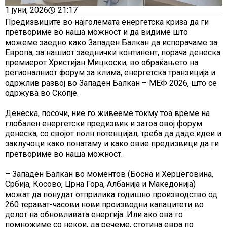
1 јуни, 2026
21:17
Предизвиците во најголемата енергетска криза да ги
претвориме во наша можност и да видиме што
можеме заедно како Западен Балкан да испорачаме за
Европа, за нашиот заеднички континент, порача денеска
премиерот Христијан Мицкоски, во обраќањето на
регионалниот форум за клима, енергетска транзиција и
одржлив развој во Западен Балкан – МЕФ 2026, што се
одржува во Скопје.
Денеска, посочи, ние го живееме токму тоа време на
глобален енергетски предизвик и затоа овој форум
денеска, со својот полн потенцијал, треба да даде идеи и
заклучоци како понатаму и како овие предизвици да ги
претвориме во наша можност.
– Западен Балкан во моментов (Босна и Херцеговина,
Србија, Косово, Црна Гора, Албанија и Македонија)
можат да понудат отприлика годишно производство од
260 терават-часови нови производни капацитети во
делот на обновливата енергија. Или ако ова го
помножиме со некои, да речеме, стотина евра по