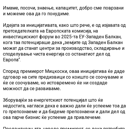
Имаме, посочи, знаење, капацитет, добро сме поврзани
и можеме ова да го понудиме.
Идејата за иницијативата, како што рече, е од изјавата од
претседателката на Европската комисија, на
инвестицискиот форум во 2025-та ЕУ-Западен Балкан,
кога таа потенцираше дека „земјите од Западен Балкан
можат да станат центри за производство, складирање и
споделување чиста енергија со останатиот дел од
Европа“.
Според премиерот Мицкоски, оваа иницијатива ќе даде
одговор на сите предизвици со коишто се соочуваме и
ќе се соочуваме, но истовремено ќе ни создаде
можност да се развиваме
.
Зборувајќи за енергетскиот потенцијал што ќе
недостига, нагласи дека е важно дали ќе успееме тоа да
го препознаеме и да бидеме препознаени и дали дел од
ова парче бизнис ќе успееме да привлечеме.
Предвидувањата, наведе премиерот, се дека потребите