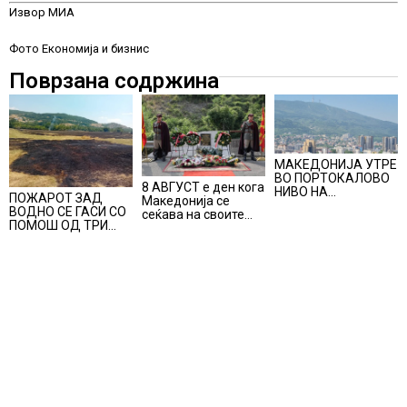
Извор МИА
Фото Економија и бизнис
Поврзана содржина
МАКЕДОНИЈА УТРЕ
ВО ПОРТОКАЛОВО
8 АВГУСТ е ден кога
НИВО НА
ПОЖАРОТ ЗАД
Македонија се
ОПАСНОСТ ОД
ВОДНО СЕ ГАСИ СО
сеќава на своите
ВИСОКИ
ПОМОШ ОД ТРИ
синови, објави
ТЕМПЕРАТУРИ
АВИОНИ
премиерот
Христијан Мицкоски
по повод 25
годишнината од
загинувањето на
десетмината
прилепски
бранители