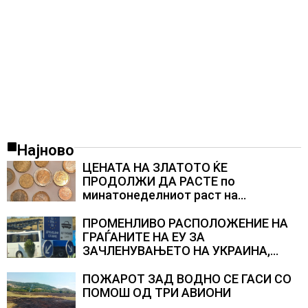
Најново
ЦЕНАТА НА ЗЛАТОТО ЌЕ
ПРОДОЛЖИ ДА РАСТЕ по
минатонеделниот раст на
вредноста на благородниот метал
ПРОМЕНЛИВО РАСПОЛОЖЕНИЕ НА
ГРАЃАНИТЕ НА ЕУ ЗА
ЗАЧЛЕНУВАЊЕТО НА УКРАИНА,
изненадува каква е поддршката од
Полска, Франција и Германија
ПОЖАРОТ ЗАД ВОДНО СЕ ГАСИ СО
ПОМОШ ОД ТРИ АВИОНИ