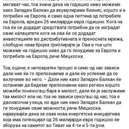
мегават-час, тоа значи дека на годишно ниво можеме
како Западен Балкан да акумулираме бизнис, којшто и е
потребен на Европа, е само една петтина од потребите
на Европа, вреден 26 милијарди евра годишно. Кога на
тоа ќе се додадат средствата потребни да се изградат
овие капацитети кога на ова ќе се додадат
инвестициите во дистрибутивната и преносната мрежа,
слободно оваа бројка триплирајте ја. Ова е тоа што
можеме на годишно ниво да го понудиме за Европа и
потребите на Европа, рече Мицкоски.
Тоа, оцени, е неповратен процес и само од нас зависи
дали ние ќе го препознаеме и дали ќе успееме да се
вклучиме во него. – Дали ние како Западен Балкан ќе
останеме да бидеме препознаени како регион којшто
можеби понекогаш бара и милост, дали ќе ја заслужиме
таа милост или не, тоа не зависи секогаш од нас, тоа е
двонасочна улица, но ајде ние како Западен Балкан да
ги понудиме овие можности, рече Мицкоски,
најавувајќи дека за оваа нова енергетска иницијатива
која има потенцијал од 26 милијарди евра годишно ќе
зборува на самитот во Тиват на 4-ти и 5-ти јуни.