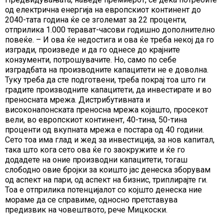
од електрична енергија на европскиот континент до
2040-тата година ќе се зголемат за 22 проценти,
отприлика 1.000 терават-часови годишно дополнително
повеќе. – И ова ќе недостига и ова ќе треба некој да го
изгради, произведе и да го однесе до крајните
конзументи, потрошувачите. Но, само по себе
изградбата на производните капацитети не е доволна.
Туку треба да сте подготвени, треба покрај тоа што ги
градите производните капацитети, да инвестирате и во
преносната мрежа. Дистрибутивната и
високонапонската преносна мрежа којашто, просекот
вели, во европскиот континент, 40-тина, 50-тина
проценти од вкупната мрежа е постара од 40 години.
Сето тоа има глад и жед за инвестиција, за нов капитал,
така што кога сето ова ќе го заокружите и ќе го
додадете на оние производни капацитети, тогаш
слободно овие бројки за коишто јас денеска зборувам
од аспект на пари, од аспект на бизнис, триплирајте ги.
Тоа е отприлика потенцијалот со којшто денеска ние
мораме да се справиме, односно претставува
предизвик на човештвото, рече Мицкоски.