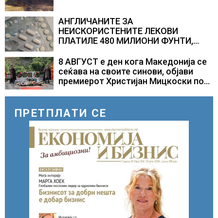
АНГЛИЧАНИТЕ ЗА
НЕИСКОРИСТЕНИТЕ ЛЕКОВИ
ПЛАТИЛЕ 480 МИЛИОНИ ФУНТИ,
повик до пациентите да бараат
само лекови што навистина им се
8 АВГУСТ е ден кога Македонија се
потребни
сеќава на своите синови, објави
премиерот Христијан Мицкоски по
повод 25 годишнината од
загинувањето на десетмината
прилепски бранители
ПРЕТПЛАТИ СЕ