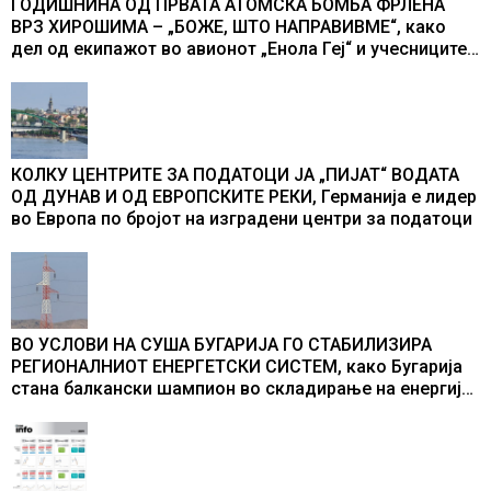
ГОДИШНИНА ОД ПРВАТА АТОМСКА БОМБА ФРЛЕНА
ВРЗ ХИРОШИМА – „БОЖЕ, ШТО НАПРАВИВМЕ“, како
дел од екипажот во авионот „Енола Геј“ и учесниците
во бомбардирањето го доживуваа овој настан што го
промени текот на историјата
КОЛКУ ЦЕНТРИТЕ ЗА ПОДАТОЦИ ЈА „ПИЈАТ“ ВОДАТА
ОД ДУНАВ И ОД ЕВРОПСКИТЕ РЕКИ, Германија е лидер
во Европа по бројот на изградени центри за податоци
ВО УСЛОВИ НА СУША БУГАРИЈА ГО СТАБИЛИЗИРА
РЕГИОНАЛНИОТ ЕНЕРГЕТСКИ СИСТЕМ, како Бугарија
стана балкански шампион во складирање на енергија
од батерии