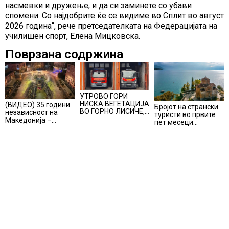
насмевки и дружење, и да си заминете со убави
спомени. Со најдобрите ќе се видиме во Сплит во август
2026 година“, рече претседателката на Федерацијата на
училишен спорт, Елена Мицковска.
Поврзана содржина
УТРОВО ГОРИ
НИСКА ВЕГЕТАЦИЈА
(ВИДЕО) 35 години
Бројот на странски
ВО ГОРНО ЛИСИЧЕ,
независност на
туристи во првите
во изминатите 24
Македонија –
пет месеци
часа имало 25
објавено видео
зголемен за 23,6%,
пожари на отворено
пред вечерашниот
Македонија се
музичко-сценски
позиционира како
спектакл во Охрид
атрактивна
туристичка
дестинација