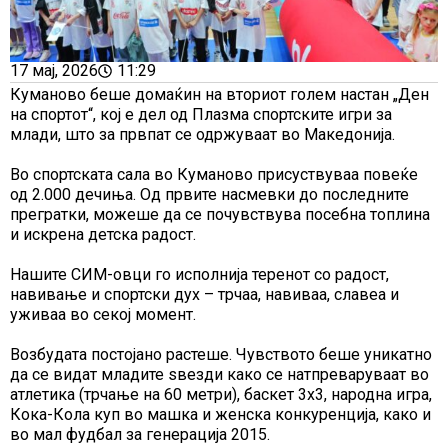
17 мај, 2026
11:29
Куманово беше домаќин на вториот голем настан „Ден
на спортот“, кој е дел од Плазма спортските игри за
млади, што за првпат се одржуваат во Македонија.
Во спортската сала во Куманово присуствуваа повеќе
од 2.000 дечиња. Од првите насмевки до последните
прегратки, можеше да се почувствува посебна топлина
и искрена детска радост.
Нашите СИМ-овци го исполнија теренот со радост,
навивање и спортски дух – трчаа, навиваа, славеа и
уживаа во секој момент.
Возбудата постојано растеше. Чувството беше уникатно
да се видат младите ѕвезди како се натпреваруваат во
атлетика (трчање на 60 метри), баскет 3х3, народна игра,
Кока-Кола куп во машка и женска конкуренција, како и
во мал фудбал за генерација 2015.