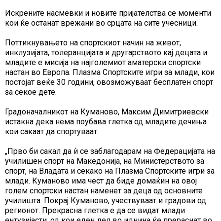
Искрените насмевки и новите пријателства се моменти
кои ќе останат врежани во срцата на сите учесници.
Поттикнувањето на спортскиот начин на живот,
инклузијата, толеранцијата и другарството кај децата и
младите е мисија на најголемиот аматерски спортски
настан во Европа. Плазма Спортските игри за млади, кои
постојат веќе 30 години, овозможуваат бесплатен спорт
за секое дете.
Градоначалникот на Куманово, Максим Димитриевски
истакна дека нема поубава глетка од младите дечиња
кои сакаат да спортуваат.
„Прво би сакал да ѝ се заблагодарам на Федерацијата на
училишен спорт на Македонија, на Министерството за
спорт, на Владата и секако на Плазма Спортските игри за
млади. Куманово има чест да биде домаќин на овој
голем спортски настан наменет за деца од основните
училишта. Покрај Куманово, учествуваат и градови од
регионот. Прекрасна глетка е да се видат млади
ентузијасти, од кои еден дел во иднина ќе прераснат во