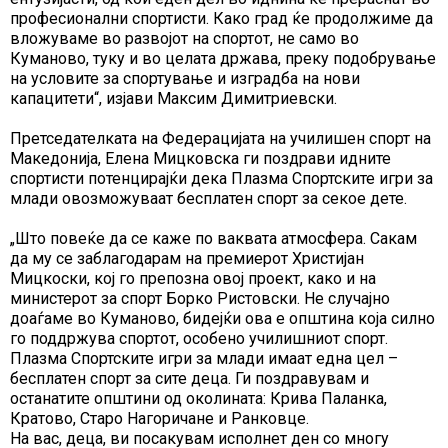
професионални спортисти. Како град ќе продолжиме да
вложуваме во развојот на спортот, не само во
Куманово, туку и во целата држава, преку подобрување
на условите за спортување и изградба на нови
капацитети“, изјави Максим Димитриевски.
Претседателката на Федерацијата на училишен спорт на
Македонија, Елена Мицковска ги поздрави идните
спортисти потенцирајќи дека Плазма Спортските игри за
млади овозможуваат бесплатен спорт за секое дете.
„Што повеќе да се каже по ваквата атмосфера. Сакам
да му се заблагодарам на премиерот Христијан
Мицкоски, кој го препозна овој проект, како и на
министерот за спорт Борко Ристовски. Не случајно
доаѓаме во Куманово, бидејќи ова е општина која силно
го поддржува спортот, особено училишниот спорт.
Плазма Спортските игри за млади имаат една цел –
бесплатен спорт за сите деца. Ги поздравувам и
останатите општини од околината: Крива Паланка,
Кратово, Старо Нагоричане и Ранковце.
На вас, деца, ви посакувам исполнет ден со многу