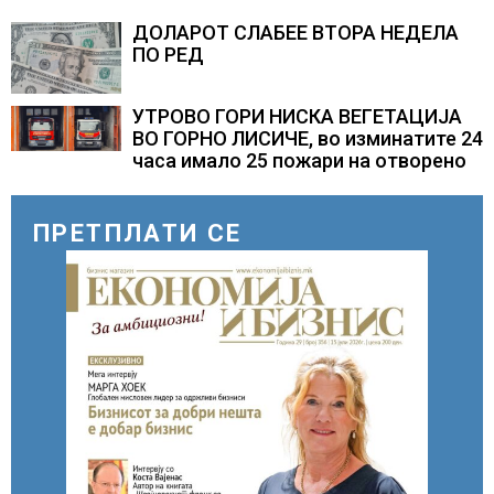
ВТОР МАНДАТ, тој не ги признава
резултатите од последните анкети
ДОЛАРОТ СЛАБЕЕ ВТОРА НЕДЕЛА
ПО РЕД
УТРОВО ГОРИ НИСКА ВЕГЕТАЦИЈА
ВО ГОРНО ЛИСИЧЕ, во изминатите 24
часа имало 25 пожари на отворено
ПРЕТПЛАТИ СЕ