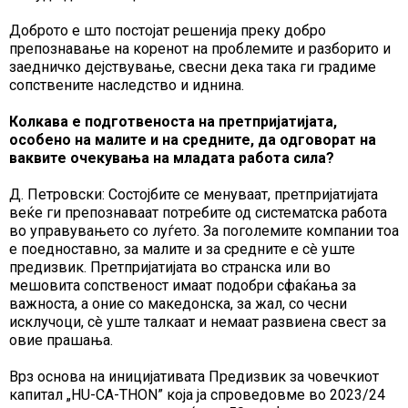
Доброто е што постојат решенија преку добро
препознавање на коренот на проблемите и разборито и
заедничко дејствување, свесни дека така ги градиме
сопствените наследство и иднина.
Колкава е подготвеноста на претпријатијата,
особено на малите и на средните, да одговорат на
ваквите очекувања на младата работа сила?
Д. Петровски: Состојбите се менуваат, претпријатијата
веќе ги препознаваат потребите од систематска работа
во управувањето со луѓето. За поголемите компании тоа
е поедноставно, за малите и за средните е сè уште
предизвик. Претпријатијата во странска или во
мешовита сопственост имаат подобри сфаќања за
важноста, а оние со македонска, за жал, со чесни
исклучоци, сè уште талкаат и немаат развиена свест за
овие прашања.
Врз основа на иницијативата Предизвик за човечкиот
капитал „HU-CA-THON” која ја спроведовме во 2023/24