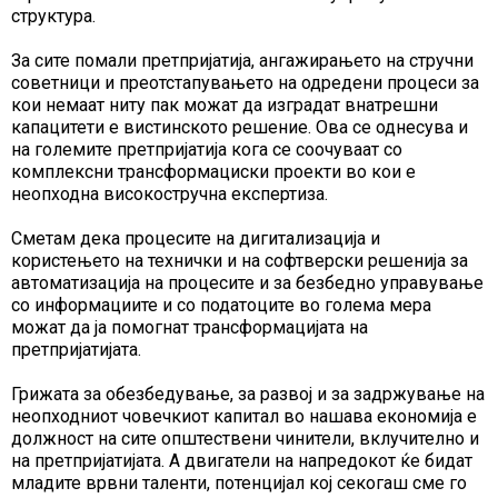
структура.
За сите помали претпријатија, ангажирањето на стручни
советници и преотстапувањето на одредени процеси за
кои немаат ниту пак можат да изградат внатрешни
капацитети е вистинското решение. Ова се однесува и
на големите претпријатија кога се соочуваат со
комплексни трансформациски проекти во кои е
неопходна високостручна експертиза.
Сметам дека процесите на дигитализација и
користењето на технички и на софтверски решенија за
автоматизација на процесите и за безбедно управување
со информациите и со податоците во голема мера
можат да ја помогнат трансформацијата на
претпријатијата.
Грижата за обезбедување, за развој и за задржување на
неопходниот човечкиот капитал во нашава економија е
должност на сите општествени чинители, вклучително и
на претпријатијата. А двигатели на напредокот ќе бидат
младите врвни таленти, потенцијал кој секогаш сме го