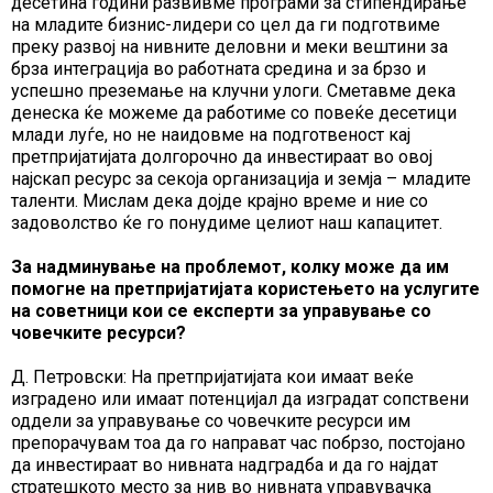
десетина години развивме програми за стипендирање
на младите бизнис-лидери со цел да ги подготвиме
преку развој на нивните деловни и меки вештини за
брза интеграција во работната средина и за брзо и
успешно преземање на клучни улоги. Сметавме дека
денеска ќе можеме да работиме со повеќе десетици
млади луѓе, но не наидовме на подготвеност кај
претпријатијата долгорочно да инвестираат во овој
најскап ресурс за секоја организација и земја – младите
таленти. Мислам дека дојде крајно време и ние со
задоволство ќе го понудиме целиот наш капацитет.
За надминување на проблемот, колку може да им
помогне на претпријатијата користењето на услугите
на советници кои се експерти за управување со
човечките ресурси?
Д. Петровски: На претпријатијата кои имаат веќе
изградено или имаат потенцијал да изградат сопствени
оддели за управување со човечките ресурси им
препорачувам тоа да го направат час побрзо, постојано
да инвестираат во нивната надградба и да го најдат
стратешкото место за нив во нивната управувачка