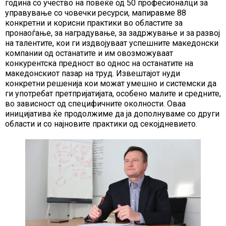
година со учество на повеќе од 50 професионалци за
управување со човечки ресурси, мапиравме 88
конкретни и корисни практики во областите за
пронаоѓање, за наградување, за задржување и за развој
на талентите, кои ги издвојуваат успешните македонски
компании од останатите и им овозможуваат
конкурентска предност во однос на останатите на
македонскиот пазар на труд. Извештајот нуди
конкретни решенија кои можат умешно и системски да
ги употребат претпријатијата, особено малите и средните,
во зависност од специфичните околности. Оваа
иницијатива ќе продолжиме да ја дополнуваме со други
области и со најновите практики од секојдневието.