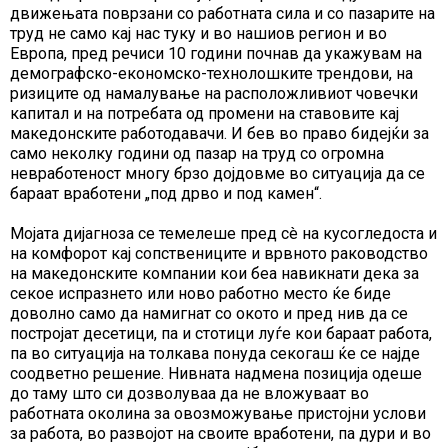
движењата поврзани со работната сила и со пазарите на
труд не само кај нас туку и во нашиов регион и во
Европа, пред речиси 10 години почнав да укажувам на
демографско-економско-технолошките трендови, на
ризиците од намалување на расположливиот човечки
капитал и на потребата од промени на ставовите кај
македонските работодавачи. И бев во право бидејќи за
само неколку години од пазар на труд со огромна
невработеност многу брзо дојдовме во ситуација да се
бараат вработени „под дрво и под камен“.
Мојата дијагноза се темелеше пред сè на кусогледоста и
на комфорот кај сопствениците и врвното раководство
на македонските компании кои беа навикнати дека за
секое испразнето или ново работно место ќе биде
доволно само да намигнат со окото и пред нив да се
постројат десетици, па и стотици луѓе кои бараат работа,
па во ситуација на толкава понуда секогаш ќе се најде
соодветно решение. Нивната надмена позиција одеше
до таму што си дозволуваа да не вложуваат во
работната околина за овозможување пристојни услови
за работа, во развојот на своите вработени, па дури и во