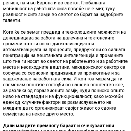
регион, па и во Европа и во светот. Глобалната
мобилност на работната сила повеќе не е мит, туку
реалност и сите земји во светот се борат за најдобрите
таленти.
Кога ќе се земат предвид и технолошките можности на
денешницава за работа на далечина и тектонските
промени што ги носат дигитализацијата и
автоматизацијата на процесите, придружени со силната
пенетрација на вештачката интелигенција и промените
што тие ги носат во светот на работењето и за работните
места и неопходните вештини, македонскиот сектор се
соочува со сериозни предизвици за пронаоѓање и за
задржување на работната сила. И кон тоа морам да ги
споменам општите состојби во нашево општество кое,
за разлика од поразвиените земји, нуди пониско општо
ниво на стандарди и на функционалност, како можеби
еден од клучните фактори за размислувањето на
младите да го организираат својот живот со своите
семејства на некое друго место.
Дали младите премногу бараат и очекуваат или