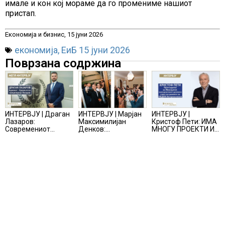
имале и кон кој мораме да го промениме нашиот
пристап.
Економија и бизнис, 15 јуни 2026
економија
,
ЕиБ 15 јуни 2026
Поврзана содржина
ИНТЕРВЈУ | Драган
ИНТЕРВЈУ | Марјан
ИНТЕРВЈУ |
Лазаров:
Максимилијан
Кристоф Пети: ИМА
Современиот
Денков:
МНОГУ ПРОЕКТИ И
бизнис не бара
СОЗДАВАМ
ПОНУДИ НА МАСА,
правно мислење,
ВНИМАТЕЛНО
НО ТИЕ НЕ СЕ
туку правно
ОСМИСЛЕНИ
МАТЕРИЈАЛИЗИРААТ
одржливо деловно
ПРОСТОРИ
решение