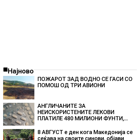
Најново
ПОЖАРОТ ЗАД ВОДНО СЕ ГАСИ СО
ПОМОШ ОД ТРИ АВИОНИ
АНГЛИЧАНИТЕ ЗА
НЕИСКОРИСТЕНИТЕ ЛЕКОВИ
ПЛАТИЛЕ 480 МИЛИОНИ ФУНТИ,
повик до пациентите да бараат
само лекови што навистина им се
8 АВГУСТ е ден кога Македонија се
потребни
сеќава на своите синови, објави