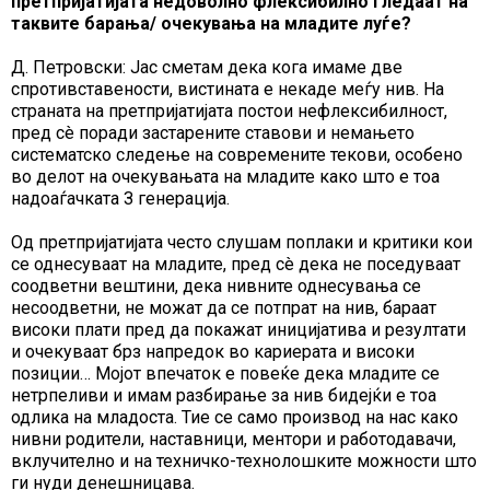
претпријатијата недоволно флексибилно гледаат на
таквите барања/ очекувања на младите луѓе?
Д. Петровски: Јас сметам дека кога имаме две
спротивставености, вистината е некаде меѓу нив. На
страната на претпријатијата постои нефлексибилност,
пред сè поради застарените ставови и немањето
систематско следење на современите текови, особено
во делот на очекувањата на младите како што е тоа
надоаѓачката З генерација.
Од претпријатијата често слушам поплаки и критики кои
се однесуваат на младите, пред сè дека не поседуваат
соодветни вештини, дека нивните однесувања се
несоодветни, не можат да се потпрат на нив, бараат
високи плати пред да покажат иницијатива и резултати
и очекуваат брз напредок во кариерата и високи
позиции… Мојот впечаток е повеќе дека младите се
нетрпеливи и имам разбирање за нив бидејќи е тоа
одлика на младоста. Тие се само производ на нас како
нивни родители, наставници, ментори и работодавачи,
вклучително и на техничко-технолошките можности што
ги нуди денешницава.