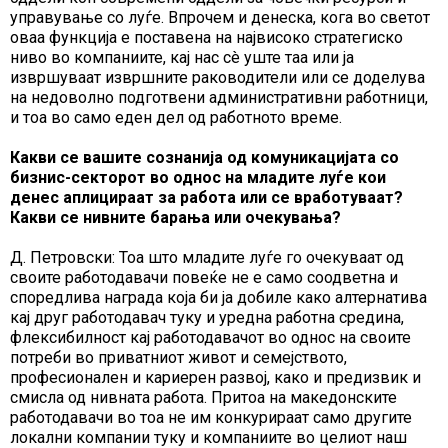
управување со луѓе. Впрочем и денеска, кога во светот
оваа функција е поставена на највисоко стратегиско
ниво во компаниите, кај нас сè уште таа или ја
извршуваат извршните раководители или се доделува
на недоволно подготвени административни работници,
и тоа во само еден дел од работното време.
Какви се вашите сознанија од комуникацијата со
бизнис-секторот во однос на младите луѓе кои
денес аплицираат за работа или се вработуваат?
Какви се нивните барања или очекувања?
Д. Петровски: Тоа што младите луѓе го очекуваат од
своите работодавачи повеќе не е само соодветна и
споредлива награда која би ја добиле како алтернатива
кај друг работодавач туку и уредна работна средина,
флексибилност кај работодавачот во однос на своите
потреби во приватниот живот и семејството,
професионален и кариерен развој, како и предизвик и
смисла од нивната работа. Притоа на македонските
работодавачи во тоа не им конкурираат само другите
локални компании туку и компаниите во целиот наш