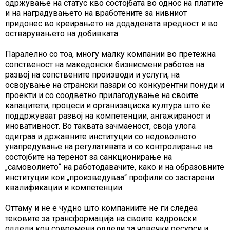
одржување на статус кво состојбата во однос на платите
и на наградувањето на вработените за нивниот
придонес во креирањето на додадената вредност и во
остварувањето на добивката.
Паралелно со тоа, многу малку компании во претежна
сопственост на македонски бизнисмени работеа на
развој на сопствените производи и услуги, на
освојување на странски пазари со конкурентни понуди и
проекти и со соодветно прилагодување на своите
капацитети, процеси и организациска култура што ќе
поддржуваат развој на компетенции, ангажираност и
иновативност. Во таквата зачмаеност, своја улога
одиграа и државните институции со недоволното
унапредување на регулативата и со контролирање на
состојбите на теренот за санкционирање на
„самоволието“ на работодавачите, како и на образовните
институции кои „произведуваа“ профили со застарени
квалификации и компетенции.
Оттаму и не е чудно што компаниите не ги следеа
тековите за трансформација на своите кадровски
оддели кон современи оддели за човечки ресурси и