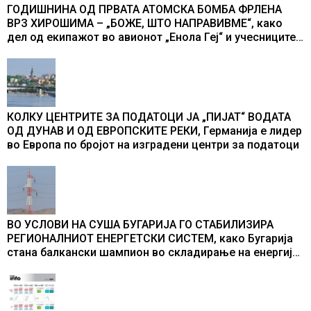
ГОДИШНИНА ОД ПРВАТА АТОМСКА БОМБА ФРЛЕНА
ВРЗ ХИРОШИМА – „БОЖЕ, ШТО НАПРАВИВМЕ“, како
дел од екипажот во авионот „Енола Геј“ и учесниците
во бомбардирањето го доживуваа овој настан што го
промени текот на историјата
КОЛКУ ЦЕНТРИТЕ ЗА ПОДАТОЦИ ЈА „ПИЈАТ“ ВОДАТА
ОД ДУНАВ И ОД ЕВРОПСКИТЕ РЕКИ, Германија е лидер
во Европа по бројот на изградени центри за податоци
ВО УСЛОВИ НА СУША БУГАРИЈА ГО СТАБИЛИЗИРА
РЕГИОНАЛНИОТ ЕНЕРГЕТСКИ СИСТЕМ, како Бугарија
стана балкански шампион во складирање на енергија
од батерии