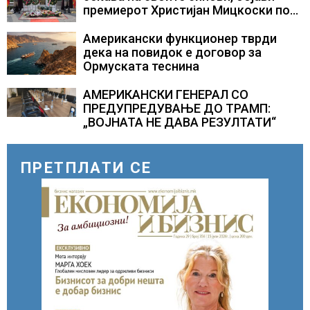
премиерот Христијан Мицкоски по
повод 25 годишнината од
загинувањето на десетмината
Американски функционер тврди
прилепски бранители
дека на повидок е договор за
Ормуската теснина
АМЕРИКАНСКИ ГЕНЕРАЛ СО
ПРЕДУПРЕДУВАЊЕ ДО ТРАМП:
„ВОЈНАТА НЕ ДАВА РЕЗУЛТАТИ“
ПРЕТПЛАТИ СЕ