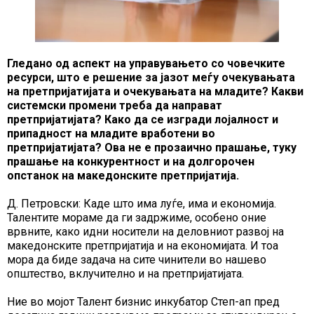
Гледано од аспект на управувањето со човечките
ресурси, што е решение за јазот меѓу очекувањата
на претпријатијата и очекувањата на младите? Какви
системски промени треба да направат
претпријатијата? Како да се изгради лојалност и
припадност на младите вработени во
претпријатијата? Ова не е прозаично прашање, туку
прашање на конкурентност и на долгорочен
опстанок на македонските претпријатија.
Д. Петровски: Каде што има луѓе, има и економија.
Талентите мораме да ги задржиме, особено оние
врвните, како идни носители на деловниот развој на
македонските претпријатија и на економијата. И тоа
мора да биде задача на сите чинители во нашево
општество, вклучително и на претпријатијата.
Ние во мојот Талент бизнис инкубатор Степ-ап пред