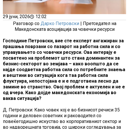
29 јуни, 2026
12:02
Разговор со
Дарко Петровски
| Претседател на
Македонската асоцијација за човечки ресурси
Господине Петровски, вие сте експерт ангажиран за
прашања поврзани со пазарот на работна сила и со
управувањето со човечки ресурси. Ова интервју е
посветено на проблемот што стана доминантен за
бизнис-секторот во земјава – како воопшто да се
најде соодветна работна сила со потребните знаења
и вештини во ситуација кога таа работна сила
флуктуира, непостојана е и е подготвена лесно да
замине во странство. Овој проблем е актуелен и не е
од вчера. Како дојде македонската економија во
ваква ситуација?
Д. Петровски: Како човек кој е во бизнисот речиси 35
години и деловен советник и раководител со
повеќегодишно искуство во корпоративниот сектор и
во надворешната трговија, со широки согледувања за