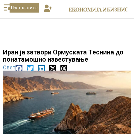
Претплати се
Иран ја затвори Ормуската Теснина до
понатамошно известување
Свет