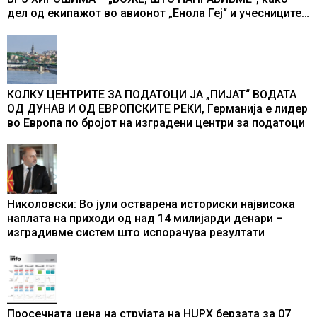
дел од екипажот во авионот „Енола Геј“ и учесниците
во бомбардирањето го доживуваа овој настан што го
промени текот на историјата
КОЛКУ ЦЕНТРИТЕ ЗА ПОДАТОЦИ ЈА „ПИЈАТ“ ВОДАТА
ОД ДУНАВ И ОД ЕВРОПСКИТЕ РЕКИ, Германија е лидер
во Европа по бројот на изградени центри за податоци
Николовски: Во јули остварена историски највисока
наплата на приходи од над 14 милијарди денари –
изградивме систем што испорачува резултати
Просечната цена на струјата на HUPX берзата за 07