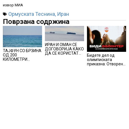
извор МИА
Ормуската Теснина
,
Иран
Поврзана содржина
ИРАН И ОМАН СЕ
ДОГОВОРИЈА КАКО
ТАЈФУН СО БРЗИНА
ДА СЕ КОРИСТАТ
ОД 200
Бидете дел од
ПОМОРСКИТЕ
КИЛОМЕТРИ
олимписката
КОРИДОРИ ЗА
ПОМИНА НИЗ
приказна: Отворени
БРОДОВИТЕ НИЗ
ЈАПОНИЈА, над 500
апликации за
ОРМУСКАТА
авионски летови
волонтери за Игрите
ТЕСНИНА
откажани
во Лос Анџелес
2028