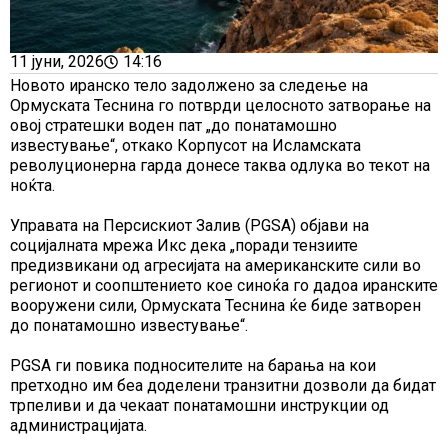
11 јуни, 2026
14:16
Новото иранско тело задолжено за следење на
Ормуската Теснина го потврди целосното затворање на
овој стратешки воден пат „до понатамошно
известување“, откако Корпусот на Исламската
револуционерна гарда донесе таква одлука во текот на
ноќта.
Управата на Персискиот Залив (PGSA) објави на
социјалната мрежа Икс дека „поради тензиите
предизвикани од агресијата на американските сили во
регионот и соопштението кое синоќа го дадоа иранските
вооружени сили, Ормуската Теснина ќе биде затворен
до понатамошно известување“.
PGSA ги повика подносителите на барања на кои
претходно им беа доделени транзитни дозволи да бидат
трпеливи и да чекаат понатамошни инструкции од
администрацијата.