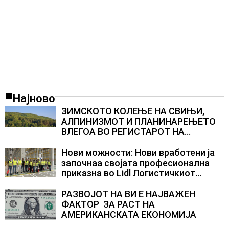
Најново
ЗИМСКОТО КОЛЕЊЕ НА СВИЊИ,
АЛПИНИЗМОТ И ПЛАНИНАРЕЊЕТО
ВЛЕГОА ВО РЕГИСТАРОТ НА
КУЛТУРНО НАСЛЕДСТВО НА
СЛОВЕНИЈА
Нови можности: Нови вработени ја
започнаа својата професионална
приказна во Lidl Логистичкиот
центар во Куманово
РАЗВОЈОТ НА ВИ Е НАЈВАЖЕН
ФАКТОР ЗА РАСТ НА
АМЕРИКАНСКАТА ЕКОНОМИЈА