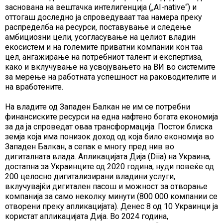
заснована на вештачка интелигенција („AI-native“) и
оттогаш доследно ја спроведуваат таа намера преку
распределба на ресурси, поставување и следење
амбициозни цели, усогласување на целиот владин
екосистем и на големите приватни компании кон таа
цел, ангажирање на потребниот талент и експертиза,
како и вклучување на усвојувањето на ВИ во системите
за мерење на работната успешност на раководителите и
на вработените.
На владите од Западен Балкан не им се потребни
финансиските ресурси на една нафтено богата економија
за да ја спроведат оваа трансформација. Постои блиска
земја која има понизок доход од која било економија во
Западен Балкан, а сепак е многу пред нив во
дигиталната влада. Апликацијата Дија (Diia) на Украина,
достапна за Украинците од 2020 година, нуди повеќе од
200 целосно дигитализирани владини услуги,
вклучувајќи дигитален пасош и можност за отворање
компанија за само неколку минути (800 000 компании се
отворени преку апликацијата). Денес 8 од 10 Украинци ја
користат апликацијата Дија. Во 2024 година,