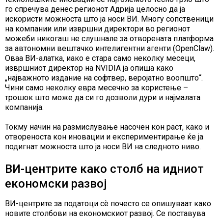
го спречува денес регионот Адрија целосно да ја
искористи можноста што ја носи ВИ. Многу сопственици
на компании или извршни директори во регионот
можеби никогаш не слушнале за отворената платформа
за автономни вештачко интелигентни агенти (OpenClaw).
Оваа ВИ-алатка, иако е стара само неколку месеци,
извршниот директор на NVIDIA ја опиша како
„најважното издание на софтвер, веројатно воопшто“.
Чини само неколку евра месечно за користење –
трошок што може да си го дозволи дури и најмалата
компанија.
Токму начин на размислување насочен кон раст, како и
отвореноста кон иновации и експериментирање ќе ја
подигнат можноста што ја носи ВИ на следното ниво.
ВИ-центрите како столб на идниот
економски развој
ВИ-центрите за податоци сè почесто се опишуваат како
новите столбови на економскиот развој. Се поставува