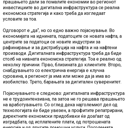
прашањето дали за помалите економии во регионот
инвестициите во дигитална инфраструктура се реална
економска стратегија и како треба да изгледаат
условите за тоа.
Одговорот е „да“, но со едно важно појаснување. Во
економијата на иднината, податоците се новата нафта, а
центрите за податоци се новите индустрии за
рафинирање и за дистрибуција на нафта и на нафтени
производи. Дигиталната инфраструктура треба да биде
столб на нивната економска стратегија. Тоа е реално од
неколку причини. Прво, близината до клиентите. Второ,
снабдувањето со електрична енергија е клучна
суровина, а регионот ја има или може да ја има во
изобилство. Трето, барањата за дигитален суверенитет.
Појаснувањето е следново: дигиталната инфраструктура
не е трудоинтензивна, па затоа не го решава прашањето
на вработувањето. Со оглед дека најголемиот дел од
технологијата ќе биде увезен, а профитите репатрирани,
директните економски придобивки ќе доаѓаат од
изградбата, од исплатените плати, од потрошената
енергија и од другите помошни услуги. Поголемата