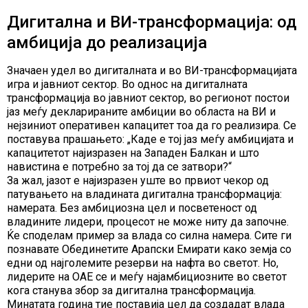
Дигитална и ВИ-трансформација: од
амбиција до реализација
Значаен удел во дигиталната и во ВИ-трансформацијата
игра и јавниот сектор. Во однос на дигиталната
трансформација во јавниот сектор, во регионот постои
јаз меѓу декларираните амбиции во областа на ВИ и
нејзиниот оперативен капацитет тоа да го реализира. Се
поставува прашањето: „Каде е тој јаз меѓу амбицијата и
капацитетот најизразен на Западен Балкан и што
навистина е потребно за тој да се затвори?“
За жал, јазот е најизразен уште во првиот чекор од
патувањето на владината дигитална трансформација:
намерата. Без амбициозна цел и посветеност од
владините лидери, процесот не може ниту да започне.
Ќе споделам пример за влада со силна намера. Сите ги
познавате Обединетите Арапски Емирати како земја со
едни од најголемите резерви на нафта во светот. Но,
лидерите на ОАЕ се и меѓу најамбициозните во светот
кога станува збор за дигитална трансформација.
Минатата година тие поставија цел да создадат влада