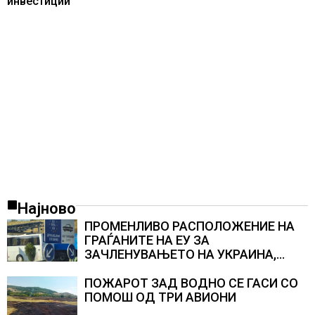
инвестиции
Најново
ПРОМЕНЛИВО РАСПОЛОЖЕНИЕ НА
ГРАЃАНИТЕ НА ЕУ ЗА
ЗАЧЛЕНУВАЊЕТО НА УКРАИНА,
изненадува каква е поддршката од
Полска, Франција и Германија
ПОЖАРОТ ЗАД ВОДНО СЕ ГАСИ СО
ПОМОШ ОД ТРИ АВИОНИ