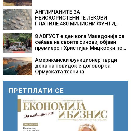
АНГЛИЧАНИТЕ ЗА
НЕИСКОРИСТЕНИТЕ ЛЕКОВИ
ПЛАТИЛЕ 480 МИЛИОНИ ФУНТИ,
повик до пациентите да бараат
само лекови што навистина им се
8 АВГУСТ е ден кога Македонија се
потребни
сеќава на своите синови, објави
премиерот Христијан Мицкоски по
повод 25 годишнината од
загинувањето на десетмината
Американски функционер тврди
прилепски бранители
дека на повидок е договор за
Ормуската теснина
ПРЕТПЛАТИ СЕ