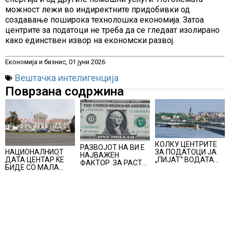
можност лежи во индиректните придобивки од
создавање поширока технолошка економија. Затоа
центрите за податоци не треба да се гледаат изолирано
како единствен извор на економски развој.
Економија и бизнис, 01 јуни 2026
Вештачка интелигенција
Поврзана содржина
КОЛКУ ЦЕНТРИТЕ
РАЗВОЈОТ НА ВИ Е
НАЦИОНАЛНИОТ
ЗА ПОДАТОЦИ ЈА
НАЈВАЖЕН
ДАТА ЦЕНТАР ЌЕ
„ПИЈАТ“ ВОДАТА
ФАКТОР ЗА РАСТ
БИДЕ СО МАЛА
ОД ДУНАВ И ОД
НА
МОЌНОСТ, ВО ПРВА
ЕВРОПСКИТЕ РЕКИ,
АМЕРИКАНСКАТА
ФАЗА ЌЕ ЧИНИ 20
Германија е лидер
ЕКОНОМИЈА
МИЛИОНИ ЕВРА
во Европа по бројот
на изградени
центри за податоци