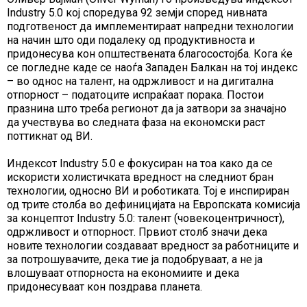
Industry 5.0 кој споредува 92 земји според нивната
подготвеност да имплементираат напредни технологии
на начин што оди подалеку од продуктивноста и
придонесува кон општествената благосостојба. Кога ќе
се погледне каде се наоѓа Западен Балкан на тој индекс
– во однос на талент, на одржливост и на дигитална
отпорност – податоците испраќаат порака. Постои
празнина што треба регионот да ја затвори за значајно
да учествува во следната фаза на економски раст
поттикнат од ВИ.
Индексот Industry 5.0 е фокусиран на тоа како да се
искористи холистичката вредност на следниот бран
технологии, односно ВИ и роботиката. Тој е инспириран
од трите столба во дефиницијата на Европската комисија
за концептот Industry 5.0: талент (човекоцентричност),
одржливост и отпорност. Првиот столб значи дека
новите технологии создаваат вредност за работниците и
за потрошувачите, дека тие ја подобруваат, а не ја
влошуваат отпорноста на економиите и дека
придонесуваат кон поздрава планета.