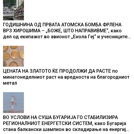
ГОДИШНИНА ОД ПРВАТА АТОМСКА БОМБА ФРЛЕНА
ВРЗ ХИРОШИМА – „БОЖЕ, ШТО НАПРАВИВМЕ“, како
дел од екипажот во авионот „Енола Геј“ и учесниците
во бомбардирањето го доживуваа овој настан што го
промени текот на историјата
ЦЕНАТА НА ЗЛАТОТО ЌЕ ПРОДОЛЖИ ДА РАСТЕ по
минатонеделниот раст на вредноста на благородниот
метал
ВО УСЛОВИ НА СУША БУГАРИЈА ГО СТАБИЛИЗИРА
РЕГИОНАЛНИОТ ЕНЕРГЕТСКИ СИСТЕМ, како Бугарија
стана балкански шампион во складирање на енергија