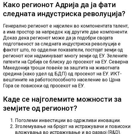
Како регионот Адрија да ја фати
следната индустриска револуција?
Генерално регионот е најсилен во компонентата талент,
а има простор за напредок кај другите две компоненти.
Доказ дека регионот може да ја подобри својата
подготвеност за следната индустриска револуција е
фактот што, по одделни показатели, постојат земји од
регионот кои надминуваат многу земји од ЕУ. Зелените
патенти на Србија се блиску до просекот на ЕУ. Северна
Македонија троши повеќе за заштита на животната
средина (како удел од БДП) од просекот на ЕУ. ИКТ-
вештините на работоспособното население во Црна
Гора се повисоки од просекот на ЕУ.
Каде се најголемите можности за
земјите од регионот?
Поголеми инвестиции во одржливи иновации.
Зголемување на бројот на истражувачи и повисоки
вложувања во истражување и во развој (R&D).