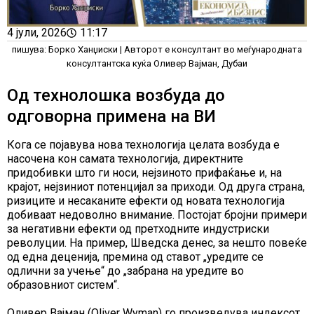
4 јули, 2026
11:17
пишува: Борко Ханџиски | Авторот е консултант во меѓународната
консултантска куќа Оливер Вајман, Дубаи
Од технолошка возбуда до
одговорна примена на ВИ
Кога се појавува нова технологија целата возбуда е
насочена кон самата технологија, директните
придобивки што ги носи, нејзиното прифаќање и, на
крајот, нејзиниот потенцијал за приходи. Од друга страна,
ризиците и несаканите ефекти од новата технологија
добиваат недоволно внимание. Постојат бројни примери
за негативни ефекти од претходните индустриски
револуции. На пример, Шведска денес, за нешто повеќе
од една деценија, премина од ставот „уредите се
одлични за учење“ до „забрана на уредите во
образовниот систем“.
Оливер Вајман (Oliver Wyman) го произведува индексот