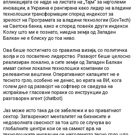
апликацијата се најде на листата на „Тајм“ за најголеми
иновации, а Украина е рангирана како лидер на владини
технолошки трансформации според индексот за
зрелост на Програмата за владини технологии (GovTech)
на Светска банка, како и според повеќе други индекси.
Колку што ми е познато, ниедна земја од Западен
Балкан не е блиску до тоа ниво.
Ова беше постигнато со правилна визија, со политичка
волја и со посветено лидерство. Развојот беше целосно
реализиран локално, а сите земји од Западен Балкан
имаат силни локални технолошки компании со
релевантни вештини. Оперативниот капацитет не е
тесното грло, особено не денес, во ерата на ВИ, кога
голем дел од развојот на софтвер се сведува на
испраќање гласовни пораки со инструкции до
разговорен агент (chatbot).
Јаз може исто така да се забележи и во приватниот
сектор. Затворениот менталитет на бизнисите и
недоволната свесност за тоа што се случува во
глобалните центри кои се на самиот врв на
технолошките иновации се најголемото тесно грло што