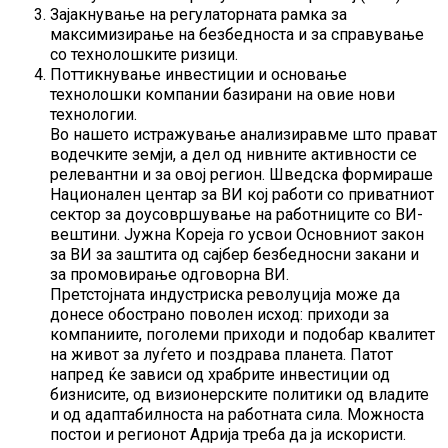
Зајакнување на регулаторната рамка за
максимизирање на безбедноста и за справување
со технолошките ризици.
Поттикнување инвестиции и основање
технолошки компании базирани на овие нови
технологии.
Во нашето истражување анализиравме што прават
водечките земји, а дел од нивните активности се
релевантни и за овој регион. Шведска формираше
Национален центар за ВИ кој работи со приватниот
сектор за доусовршување на работниците со ВИ-
вештини. Јужна Кореја го усвои Основниот закон
за ВИ за заштита од сајбер безбедносни закани и
за промовирање одговорна ВИ.
Претстојната индустриска револуција може да
донесе обострано поволен исход: приходи за
компаниите, поголеми приходи и подобар квалитет
на живот за луѓето и поздрава планета. Патот
напред ќе зависи од храбрите инвестиции од
бизнисите, од визионерските политики од владите
и од адаптабилноста на работната сила. Можноста
постои и регионот Адрија треба да ја искористи.