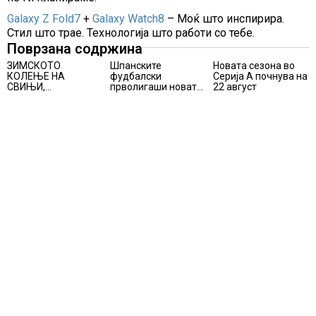
Galaxy Z Fold7
+
Galaxy Watch8
– Моќ што инспирира.
Стил што трае. Технологија што работи со тебе.
Поврзана содржина
ЗИМСКОТО
Шпанските
Новата сезона во
КОЛЕЊЕ НА
фудбалски
Серија А почнува на
СВИЊИ,
прволигаши новата
22 август
АЛПИНИЗМОТ И
сезона ќе ја почнат
ПЛАНИНАРЕЊЕТО
на 15 август
ВЛЕГОА ВО
РЕГИСТАРОТ НА
КУЛТУРНО
НАСЛЕДСТВО НА
СЛОВЕНИЈА