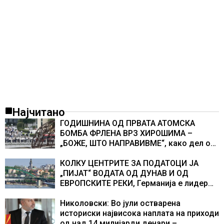
Најчитано
ГОДИШНИНА ОД ПРВАТА АТОМСКА
БОМБА ФРЛЕНА ВРЗ ХИРОШИМА –
„БОЖЕ, ШТО НАПРАВИВМЕ“, како дел од
екипажот во авионот „Енола Геј“ и
учесниците во бомбардирањето го
КОЛКУ ЦЕНТРИТЕ ЗА ПОДАТОЦИ ЈА
доживуваа овој настан што го промени
„ПИЈАТ“ ВОДАТА ОД ДУНАВ И ОД
текот на историјата
ЕВРОПСКИТЕ РЕКИ, Германија е лидер
во Европа по бројот на изградени
центри за податоци
Николовски: Во јули остварена
историски највисока наплата на приходи
од над 14 милијарди денари –