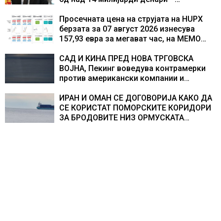
изградивме систем што испорачува
резултати
Просечната цена на струјата на HUPX
берзата за 07 август 2026 изнесува
157,93 евра за мегават час, на МЕМО
153,56 евра за мегават час
САД И КИНА ПРЕД НОВА ТРГОВСКА
ВОЈНА, Пекинг воведува контрамерки
против американски компании и
организации
ИРАН И ОМАН СЕ ДОГОВОРИЈА КАКО ДА
СЕ КОРИСТАТ ПОМОРСКИТЕ КОРИДОРИ
ЗА БРОДОВИТЕ НИЗ ОРМУСКАТА
ТЕСНИНА