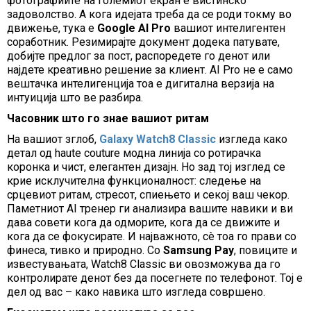
фотографиите на големиот екран е вистинско
задоволство. А кога идејата треба да се роди токму во
движење, тука е
Google AI Pro
вашиот интелигентен
соработник. Резимирајте документ додека патувате,
добијте предлог за пост, распоредете го денот или
најдете креативно решение за клиент. AI Pro не е само
вештачка интелигенција тоа е дигитална верзија на
интуиција што ве разбира.
Часовник што го знае вашиот ритам
На вашиот зглоб,
Galaxy Watch8 Classic
изгледа како
детал од haute couture модна линија со ротирачка
коронка и чист, елегантен дизајн. Но зад тој изглед се
крие исклучителна функционалност: следење на
срцевиот ритам, стресот, спиењето и секој ваш чекор.
Паметниот AI тренер ги анализира вашите навики и ви
дава совети кога да одморите, кога да се движите и
кога да се фокусирате. И најважното, сè тоа го прави со
финесa, тивко и природно. Со
Samsung Pay
, повиците и
известувањата, Watch8 Classic ви овозможува да го
контролирате денот без да посегнете по телефонот. Тој е
дел од вас – како навика што изгледа совршено.