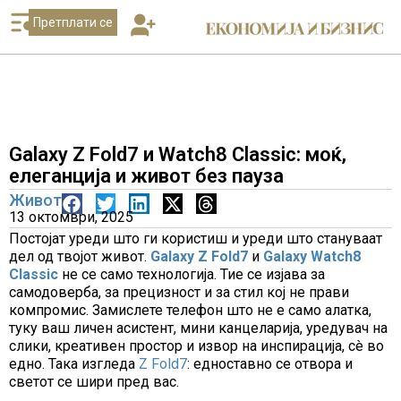
Претплати се
Galaxy Z Fold7 и Watch8 Classic: моќ,
елеганција и живот без пауза
Живот
13 октомври, 2025
Постојат уреди што ги користиш и уреди што стануваат
дел од твојот живот.
Galaxy Z Fold7
и
Galaxy Watch8
Classic
не се само технологија. Тие се изјава за
самодоверба, за прецизност и за стил кој не прави
компромис. Замислете телефон што не е само алатка,
туку ваш личен асистент, мини канцеларија, уредувач на
слики, креативен простор и извор на инспирација, сè во
едно. Така изгледа
Z Fold7
: едноставно се отвора и
светот се шири пред вас.