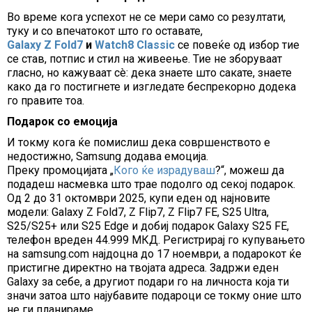
Во време кога успехот не се мери само со резултати,
туку и со впечатокот што го оставате,
Galaxy Z Fold7
и
Watch8 Classic
се повеќе од избор тие
се став, потпис и стил на живеење. Тие не зборуваат
гласно, но кажуваат сè: дека знаете што сакате, знаете
како да го постигнете и изгледате беспрекорно додека
го правите тоа.
Подарок со емоција
И токму кога ќе помислиш дека совршенството е
недостижно, Samsung додава емоција.
Преку промоцијата „
Кого ќе израдуваш
?“, можеш да
подадеш насмевка што трае подолго од секој подарок.
Од 2 до 31 октомври 2025, купи еден од најновите
модели: Galaxy Z Fold7, Z Flip7, Z Flip7 FE, S25 Ultra,
S25/S25+ или S25 Edge и добиј подарок Galaxy S25 FE,
телефон вреден 44.999 МКД. Регистрирај го купувањето
на samsung.com најдоцна до 17 ноември, а подарокот ќе
пристигне директно на твојата адреса. Задржи еден
Galaxy за себе, а другиот подари го на личноста која ти
значи затоа што најубавите подароци се токму оние што
не ги планираме.