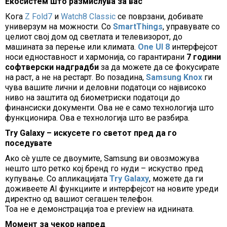
Екосистем што размислува за вас
Кога
Z Fold7
и
Watch8 Classic
се поврзани, добивате
универзум на можности. Со
SmartThings
, управувате со
целиот свој дом од светлата и телевизорот, до
машината за перење или климата.
One UI 8
интерфејсот
носи едноставност и хармонија, со гарантирани
7 години
софтверски надградби
за да можете да се фокусирате
на раст, а не на рестарт. Во позадина,
Samsung Knox
ги
чува вашите лични и деловни податоци со највисоко
ниво на заштита од биометриски податоци до
финансиски документи. Ова не е само технологија што
функционира. Ова е технологија што ве разбира.
Try Galaxy – искусете го светот пред да го
поседувате
Ако сè уште се двоумите, Samsung ви овозможува
нешто што ретко кој бренд го нуди – искуство пред
купување. Со апликацијата
Try Galaxy
, можете да ги
доживеете AI функциите и интерфејсот на новите уреди
директно од вашиот сегашен телефон.
Тоа не е демонстрација тоа е preview на иднината.
Момент за чекор напред