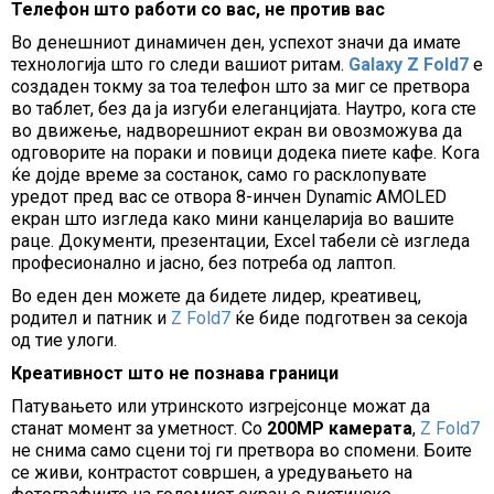
Телефон што работи со вас, не против вас
Во денешниот динамичен ден, успехот значи да имате
технологија што го следи вашиот ритам.
Galaxy Z Fold7
е
создаден токму за тоа телефон што за миг се претвора
во таблет, без да ја изгуби елеганцијата. Наутро, кога сте
во движење, надворешниот екран ви овозможува да
одговорите на пораки и повици додека пиете кафе. Кога
ќе дојде време за состанок, само го расклопувате
уредот пред вас се отвора 8-инчен Dynamic AMOLED
екран што изгледа како мини канцеларија во вашите
раце. Документи, презентации, Excel табели сè изгледа
професионално и јасно, без потреба од лаптоп.
Во еден ден можете да бидете лидер, креативец,
родител и патник и
Z Fold7
ќе биде подготвен за секоја
од тие улоги.
Креативност што не познава граници
Патувањето или утринското изгрејсонце можат да
станат момент за уметност. Со
200MP камерата
,
Z Fold7
не снима само сцени тој ги претвора во спомени. Боите
се живи, контрастот совршен, а уредувањето на