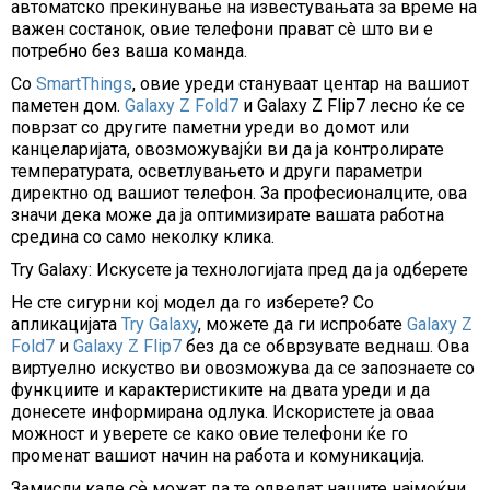
автоматско прекинување на известувањата за време на
важен состанок, овие телефони прават сè што ви е
потребно без ваша команда.
Со
SmartThings
, овие уреди стануваат центар на вашиот
паметен дом.
Galaxy Z Fold7
и Galaxy Z Flip7 лесно ќе се
поврзат со другите паметни уреди во домот или
канцеларијата, овозможувајќи ви да ја контролирате
температурата, осветлувањето и други параметри
директно од вашиот телефон. За професионалците, ова
значи дека може да ја оптимизирате вашата работна
средина со само неколку клика.
Try Galaxy: Искусете ја технологијата пред да ја одберете
Не сте сигурни кој модел да го изберете? Со
апликацијата
Try Galaxy
, можете да ги испробате
Galaxy Z
Fold7
и
Galaxy Z Flip7
без да се обврзувате веднаш. Ова
виртуелно искуство ви овозможува да се запознаете со
функциите и карактеристиките на двата уреди и да
донесете информирана одлука. Искористете ја оваа
можност и уверете се како овие телефони ќе го
променат вашиот начин на работа и комуникација.
Замисли каде сѐ можат да те одведат нашите најмоќни