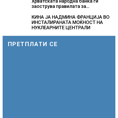
Хрватската народна банка ги
заострува правилата за
кредитирање и предупредува на
зголемени ризици во финансискиот
КИНА ЈА НАДМИНА ФРАНЦИЈА ВО
систем
ИНСТАЛИРАНАТА МОЌНОСТ НА
НУКЛЕАРНИТЕ ЦЕНТРАЛИ
ПРЕТПЛАТИ СЕ