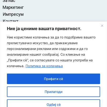
За нас
Маркетинг
Импресум
Контакт
Правила на користење
Ние ја цениме вашата приватност.
Ние користиме колачиња за да го подобриме вашето
прелистувачко искуство, да прикажуваме
персонализирани реклами или содржини и да го
анализираме нашиот сообраќај. Со кликање на
„Прифати сè“, се согласувате со нашата употреба на
колачиња.
Политика за колачиња
Прифати сè
“ЕУРО-МАК-КОМПАНИ” Д.О.О е членка на асоцијацијата
Прилагоди
за заштита на печатени медиуми
Одбиј сè
©
2026
Економија и Бизнис
Политика за приватност
|