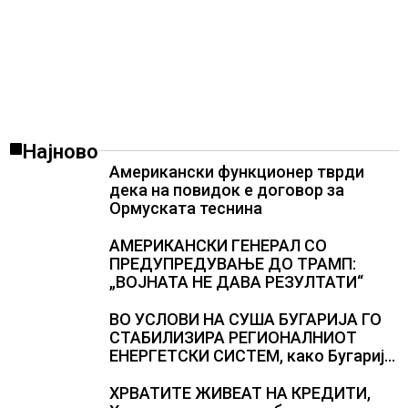
Најново
Американски функционер тврди
дека на повидок е договор за
Ормуската теснина
АМЕРИКАНСКИ ГЕНЕРАЛ СО
ПРЕДУПРЕДУВАЊЕ ДО ТРАМП:
„ВОЈНАТА НЕ ДАВА РЕЗУЛТАТИ“
ВО УСЛОВИ НА СУША БУГАРИЈА ГО
СТАБИЛИЗИРА РЕГИОНАЛНИОТ
ЕНЕРГЕТСКИ СИСТЕМ, како Бугарија
стана балкански шампион во
складирање на енергија од батерии
ХРВАТИТЕ ЖИВЕАТ НА КРЕДИТИ,