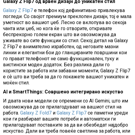
Galaxy Z Flip7 од врвен дизајн до уникатен стил
Galaxy Z Flip7
е телефон кој дефинитивно привлекува
погледи. Со својот премиум преклопен дизајн, тој е мала
уметност во вашиот џеб. Лесно се вклопува во секоја
чанта или џеб, но кога ќе го отворите, откривате
беспрекорно голем екран што ви овозможува да
уживате во сите функции со стил. Секој детал на Galaxy
Z Flip7 е внимателно изработен, од неговите мазни
линии и елегантни бои до гланцираните површини кои
го прават телефонот не само функционален, туку и
вистински моден додаток. Без разлика дали го
користите за работа или забавни моменти, Galaxy Z Flip7
е сѐ што ви треба за да го покажете вашиот уникатен и
моќен стил.
AI и SmartThings: Совршено интегрирано искуство
И двата нови модели се опремени со AI Gemini, што им
овозможува да се прилагодуваат на вашиот стил на
работа.
Galaxy Z Fold7
и
Galaxy Z Flip7
се паметни уреди
кои ги разбираат вашите потреби и автоматски ги
прилагодуваат поставките за да ви обезбедат најдобро
искуство. Дали ви треба повеќе светлина за работа, или