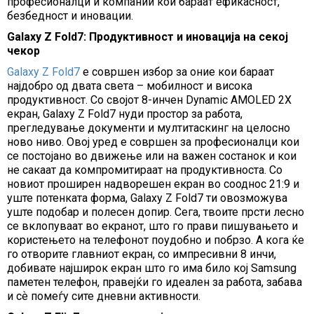
професионалци и компании кои бараат ефикасност,
безбедност и иновации.
Galaxy Z Fold7: Продуктивност и иновација на секој
чекор
Galaxy Z Fold7
е совршен избор за оние кои бараат
најдобро од двата света – мобилност и висока
продуктивност. Со својот 8-инчен Dynamic AMOLED 2X
екран, Galaxy Z Fold7 нуди простор за работа,
прегледување документи и мултитаскинг на целосно
ново ниво. Овој уред е совршен за професионалци кои
се постојано во движење или на важен состанок и кои
не сакаат да компромитираат на продуктивноста. Со
новиот проширен надворешен екран во сооднос 21:9 и
уште потенката форма, Galaxy Z Fold7 ти овозможува
уште подобар и полесен допир. Сега, твоите прсти лесно
се вклопуваат во екранот, што го прави пишувањето и
користењето на телефонот поудобно и побрзо. А кога ќе
го отворите главниот екран, со импресивни 8 инчи,
добивате најширок екран што го има било кој Samsung
паметен телефон, правејќи го идеален за работа, забава
и сѐ помеѓу сите дневни активности.