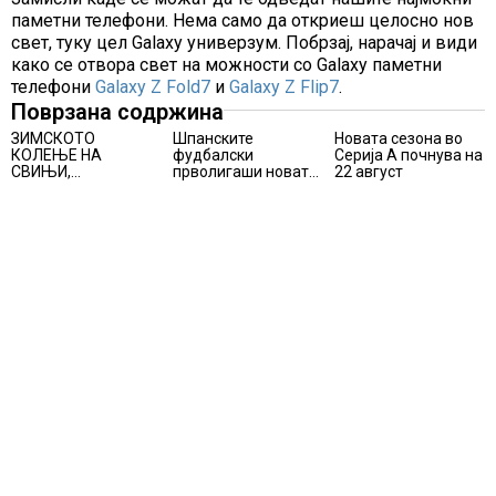
паметни телефони. Нема само да откриеш целосно нов
свет, туку цел Galaxy универзум. Побрзај, нарачај и види
како се отвора свет на можности со Galaxy паметни
телефони
Galaxy Z Fold7
и
Galaxy Z Flip7
.
Поврзана содржина
ЗИМСКОТО
Шпанските
Новата сезона во
КОЛЕЊЕ НА
фудбалски
Серија А почнува на
СВИЊИ,
прволигаши новата
22 август
АЛПИНИЗМОТ И
сезона ќе ја почнат
ПЛАНИНАРЕЊЕТО
на 15 август
ВЛЕГОА ВО
РЕГИСТАРОТ НА
КУЛТУРНО
НАСЛЕДСТВО НА
СЛОВЕНИЈА