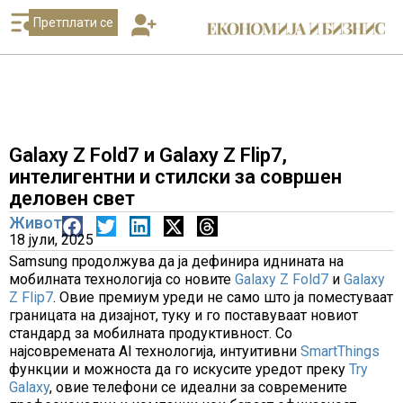
Претплати се
Galaxy Z Fold7 и Galaxy Z Flip7,
интелигентни и стилски за совршен
деловен свет
Живот
18 јули, 2025
Samsung продолжува да ја дефинира иднината на
мобилната технологија со новите
Galaxy Z Fold7
и
Galaxy
Z Flip7
. Овие премиум уреди не само што ја поместуваат
границата на дизајнот, туку и го поставуваат новиот
стандард за мобилната продуктивност. Со
најсовремената AI технологија, интуитивни
SmartThings
функции и можноста да го искусите уредот преку
Try
Galaxy
, овие телефони се идеални за современите