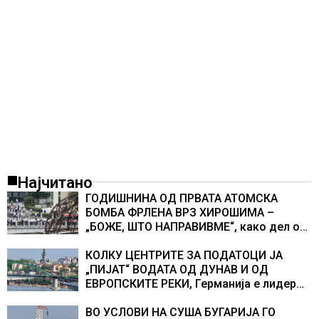
Најчитано
ГОДИШНИНА ОД ПРВАТА АТОМСКА
БОМБА ФРЛЕНА ВРЗ ХИРОШИМА –
„БОЖЕ, ШТО НАПРАВИВМЕ“, како дел од
екипажот во авионот „Енола Геј“ и
учесниците во бомбардирањето го
КОЛКУ ЦЕНТРИТЕ ЗА ПОДАТОЦИ ЈА
доживуваа овој настан што го промени
„ПИЈАТ“ ВОДАТА ОД ДУНАВ И ОД
текот на историјата
ЕВРОПСКИТЕ РЕКИ, Германија е лидер
во Европа по бројот на изградени
центри за податоци
ВО УСЛОВИ НА СУША БУГАРИЈА ГО