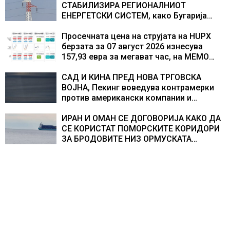
СТАБИЛИЗИРА РЕГИОНАЛНИОТ
ЕНЕРГЕТСКИ СИСТЕМ, како Бугарија
стана балкански шампион во
складирање на енергија од батерии
Просечната цена на струјата на HUPX
берзата за 07 август 2026 изнесува
157,93 евра за мегават час, на МЕМО
153,56 евра за мегават час
САД И КИНА ПРЕД НОВА ТРГОВСКА
ВОЈНА, Пекинг воведува контрамерки
против американски компании и
организации
ИРАН И ОМАН СЕ ДОГОВОРИЈА КАКО ДА
СЕ КОРИСТАТ ПОМОРСКИТЕ КОРИДОРИ
ЗА БРОДОВИТЕ НИЗ ОРМУСКАТА
ТЕСНИНА