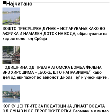
Најчитано
ЗОШТО ПРЕСУШУВА ДУНАВ – ИСПАРУВАЊЕ КАКО ВО
АФРИКА И НАМАЛЕН ДОТОК НА ВОДА, објаснување на
хидрогеолог од Србија
ГОДИШНИНА ОД ПРВАТА АТОМСКА БОМБА ФРЛЕНА
ВРЗ ХИРОШИМА – „БОЖЕ, ШТО НАПРАВИВМЕ“, како
дел од екипажот во авионот „Енола Геј“ и учесниците
во бомбардирањето го доживуваа овој настан што го
промени текот на историјата
КОЛКУ ЦЕНТРИТЕ ЗА ПОДАТОЦИ ЈА „ПИЈАТ“ ВОДАТА
ОД ДУНАВ И ОД ЕВРОПСКИТЕ РЕКИ, Германија е лидер