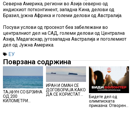
Северна Америка, региони во Азија северно од
индискиот потконтинент, западна Кина, делови од
Бразил, јужна Африка и големи делови од Австралија.
Посуви услови од просекот беа забележани во
централниот дел на САД, големи делови од Централна
Азија, Мадагаскар, југозападна Австралија и поголемиот
дел од Јужна Америка.
ЕУ
Поврзана содржина
ИРАН И ОМАН СЕ
ДОГОВОРИЈА КАКО
ТАЈФУН СО БРЗИНА
ДА СЕ КОРИСТАТ
ОД 200
Бидете дел од
ПОМОРСКИТЕ
КИЛОМЕТРИ
олимписката
КОРИДОРИ ЗА
ПОМИНА НИЗ
приказна: Отворени
БРОДОВИТЕ НИЗ
ЈАПОНИЈА, над 500
апликации за
ОРМУСКАТА
авионски летови
волонтери за Игрите
ТЕСНИНА
откажани
во Лос Анџелес
2028