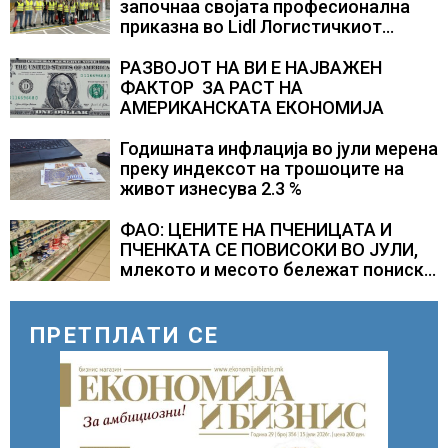
започнаа својата професионална
приказна во Lidl Логистичкиот
центар во Куманово
РАЗВОЈОТ НА ВИ Е НАЈВАЖЕН
ФАКТОР ЗА РАСТ НА
АМЕРИКАНСКАТА ЕКОНОМИЈА
Годишната инфлација во јули мерена
преку индексот на трошоците на
живот изнесува 2.3 %
ФАО: ЦЕНИТЕ НА ПЧЕНИЦАТА И
ПЧЕНКАТА СЕ ПОВИСОКИ ВО ЈУЛИ,
млекото и месото бележат пониски
цени
ПРЕТПЛАТИ СЕ