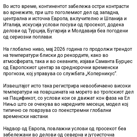
Во исто време, континентот забележа остри контрасти
во врнежите, при што поголемиот дел од западна,
централна и источна Европа, вклучително и Шпанија и
Италија, искусија услови посуви од просекот, додека
делови од Турција, Бугарија и Молдавија беа погодени
од сериозни поплави.
На глобално ниво, мај 2026 година го продолжи трендот
на температури блиски до рекордите, како во
атмосферата, така и во океаните, изјави Саманта Бурџес
од Европскиот центар за среднорочни временски
прогнози, кој управува со службата „Коперникус“.
Извештајот исто така регистрира невообичаено високи
температури на површината на морето во тропскиот дел
на Пацификот, со услови кои се движат кон фаза на Ел
Нињо што се очекува во наредните месеци, модел кој
типично се поврзува со поекстремни глобални
временски настани.
Надвор од Европа, повлажни услови од просекот беа
забележани во делови од северна и југоисточна