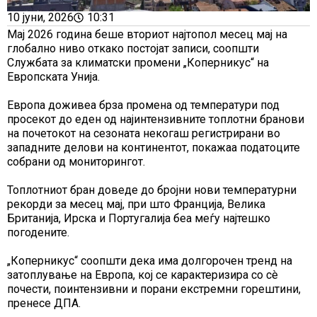
10 јуни, 2026
10:31
Мај 2026 година беше вториот најтопол месец мај на
глобално ниво откако постојат записи, соопшти
Службата за климатски промени „Коперникус“ на
Европската Унија.
Европа доживеа брза промена од температури под
просекот до еден од најинтензивните топлотни бранови
на почетокот на сезоната некогаш регистрирани во
западните делови на континентот, покажаа податоците
собрани од мониторингот.
Топлотниот бран доведе до бројни нови температурни
рекорди за месец мај, при што Франција, Велика
Британија, Ирска и Португалија беа меѓу најтешко
погодените.
„Коперникус“ соопшти дека има долгорочен тренд на
затоплување на Европа, кој се карактеризира со сè
почести, поинтензивни и порани екстремни горештини,
пренесе ДПА.