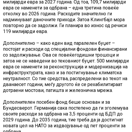
милијарди евра за 2027 година. Од тоа, 109,7 милијарди
евра се наменети за одбрана – една третина повеќе
отколку во 2026 година. Расходите значително ги
надминуваат даночните приходи. Затоа Клингбајл мора
повторно да се задолжи. Ги планира во износ од речиси
119 милијарди евра.
Дополнително – како еден вид паралелен буџет –
постојат и расходи од специјални фондови финансирани
со задолжување. Ова се повеќегодишни трошоци и
затоа не се наведени во тековниот буџет. 500 милијарди
евра се наменети за реконструкција и модернизација на
инфраструктурата, како и за постигнување климатска
неутралност. Со тие средства, распределени во текот на
дванаесет години, меѓу другото ќе се рехабилитираат
дотраени мостови, патишта и железничка мрежа.
Дополнителен посебен фонд беше основан и за
Бундесверот. Германија сака постепено да ги зголемува
своите расходи за одбрана на 3,5 проценти од БДП до
2029 година. До 2035 година, тие треба да ја достигнат
новата цел на НАТО за издвојување од пет проценти за
одбрана.