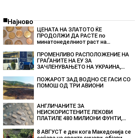
Најново
ЦЕНАТА НА ЗЛАТОТО ЌЕ
ПРОДОЛЖИ ДА РАСТЕ по
минатонеделниот раст на
вредноста на благородниот метал
ПРОМЕНЛИВО РАСПОЛОЖЕНИЕ НА
ГРАЃАНИТЕ НА ЕУ ЗА
ЗАЧЛЕНУВАЊЕТО НА УКРАИНА,
изненадува каква е поддршката од
Полска, Франција и Германија
ПОЖАРОТ ЗАД ВОДНО СЕ ГАСИ СО
ПОМОШ ОД ТРИ АВИОНИ
АНГЛИЧАНИТЕ ЗА
НЕИСКОРИСТЕНИТЕ ЛЕКОВИ
ПЛАТИЛЕ 480 МИЛИОНИ ФУНТИ,
повик до пациентите да бараат
само лекови што навистина им се
8 АВГУСТ е ден кога Македонија се
потребни
сеќава на своите синови, објави