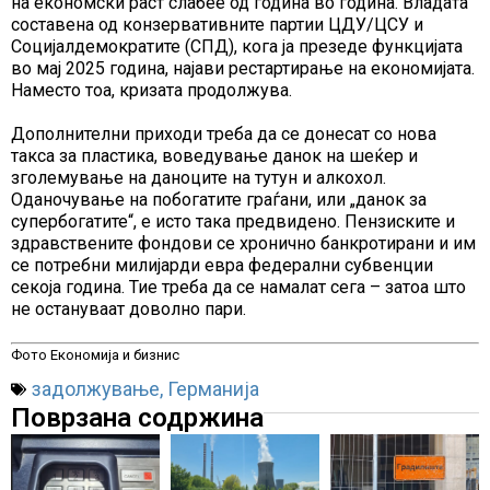
на економски раст слабее од година во година. Владата
составена од конзервативните партии ЦДУ/ЦСУ и
Социјалдемократите (СПД), кога ја презеде функцијата
во мај 2025 година, најави рестартирање на економијата.
Наместо тоа, кризата продолжува.
Дополнителни приходи треба да се донесат со нова
такса за пластика, воведување данок на шеќер и
зголемување на даноците на тутун и алкохол.
Оданочување на побогатите граѓани, или „данок за
супербогатите“, е исто така предвидено. Пензиските и
здравствените фондови се хронично банкротирани и им
се потребни милијарди евра федерални субвенции
секоја година. Тие треба да се намалат сега – затоа што
не остануваат доволно пари.
Фото Економија и бизнис
задолжување
,
Германија
Поврзана содржина