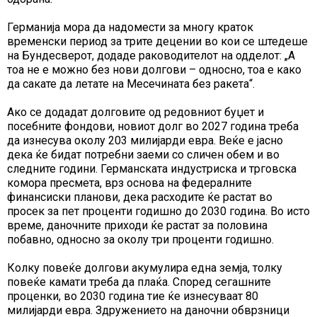
Германија мора да надомести за многу краток
временски период за трите децении во кои се штедеше
на Бундесверот, додаде раководителот на одделот: „А
тоа не е можно без нови долгови – односно, тоа е како
да сакате да летате на Месечината без ракета“.
Ако се додадат долговите од редовниот буџет и
посебните фондови, новиот долг во 2027 година треба
да изнесува околу 203 милијарди евра. Веќе е јасно
дека ќе бидат потребни заеми со сличен обем и во
следните години. Германската индустриска и трговска
комора пресмета, врз основа на федералните
финансиски планови, дека расходите ќе растат во
просек за пет проценти годишно до 2030 година. Во исто
време, даночните приходи ќе растат за половина
побавно, односно за околу три проценти годишно.
Колку повеќе долгови акумулира една земја, толку
повеќе камати треба да плаќа. Според сегашните
проценки, во 2030 година тие ќе изнесуваат 80
милијарди евра. Здружението на даночни обврзници