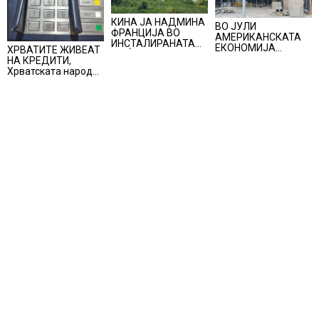
КИНА ЈА НАДМИНА
ВО ЈУЛИ
ФРАНЦИЈА ВО
АМЕРИКАНСКАТА
ИНСТАЛИРАНАТА
ЕКОНОМИЈА
ХРВАТИТЕ ЖИВЕАТ
МОЌНОСТ НА
НЕОЧЕКУВАНО
НА КРЕДИТИ,
НУКЛЕАРНИТЕ
ИЗГУБИ 23.000
Хрватската народна
ЦЕНТРАЛИ
РАБОТНИ МЕСТА
банка ги заострува
правилата за
кредитирање и
предупредува на
зголемени ризици
во финансискиот
систем