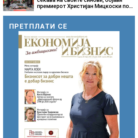
премиерот Христијан Мицкоски по
повод 25 годишнината од
загинувањето на десетмината
прилепски бранители
ПРЕТПЛАТИ СЕ