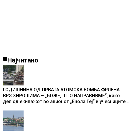
Најчитано
ГОДИШНИНА ОД ПРВАТА АТОМСКА БОМБА ФРЛЕНА
ВРЗ ХИРОШИМА – „БОЖЕ, ШТО НАПРАВИВМЕ“, како
дел од екипажот во авионот „Енола Геј“ и учесниците
во бомбардирањето го доживуваа овој настан што го
промени текот на историјата