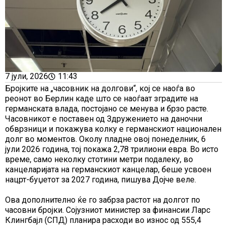
7 јули, 2026
11:43
Бројките на „часовник на долгови“, кој се наоѓа во
реонот во Берлин каде што се наоѓаат зградите на
германската влада, постојано се менува и брзо расте.
Часовникот е поставен од Здружението на даночни
обврзници и покажува колку е германскиот национален
долг во моментов. Околу пладне овој понеделник, 6
јули 2026 година, тој покажа 2,78 трилиони евра. Во исто
време, само неколку стотини метри подалеку, во
канцеларијата на германскиот канцелар, беше усвоен
нацрт-буџетот за 2027 година, пишува Дојче веле.
Ова дополнително ќе го забрза растот на долгот по
часовни бројки. Сојузниот министер за финансии Ларс
Клингбајл (СПД) планира расходи во износ од 555,4