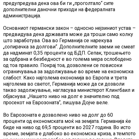
предупредува дека ова би ги „проголтало“ сите
дополнителни даночни приходи на федералната
администрација.
Основниот германски закон – односно нејзиниот устав –
предвидува дека државата може да троши само колку
што заработува. Ова во Германија се нарекува
„сопирачка за долгови“. Дополнителните заеми не смеат
да надминат 0,35 проценти од БДП. Сепак, трошењето
за одбрана и безбедност е во голема мера ослободено
од тоа правило. Покрај тоа, дозволени се повисоки
ограничувања за задолжување во време на економска
слабост. Како најголема економија во Европа и трета
најголема во светот, Германија може да си дозволи
такво задолжување, нагласува министерот Клингбаил и
објаснува: „Нашето ниво на долг е значително под
просекот на Еврозоната“, пишува Дојче веле.
Во Еврозоната е дозволено ниво на долг до 60
проценти од економската моќ на земјата. Германија ќе
биде на ниво од 69,5 проценти во 2027 година. Во исто
време, земјата е длабоко во економска криза, а темпото