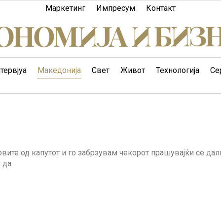
Маркетинг
Импресум
Контакт
тервјуа
Македонија
Свет
Живот
Технологија
Се
овите од капутот и го забрзувам чекорот прашувајќи се дал
 да