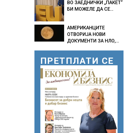
ВО ЗАЕДНИЧКИ „ПАКЕТ“
ПРОГНОЗИ ЗА
БИ МОЖЕЛЕ ДА СЕ
СРЕДИНАТА НА АВГУСТ
ПРИКЛУЧАТ КОН ЕУ
АМЕРИКАНЦИТЕ
ОТВОРИЈА НОВИ
ДОКУМЕНТИ ЗА НЛО,
Федералното биро за
истраги проверувало
ПРЕТПЛАТИ СЕ
снимки за „Големи
темни триаголници со
светла“