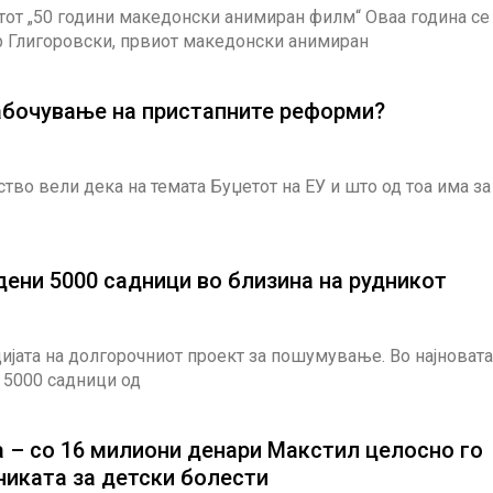
тот „50 години македонски анимиран филм“ Оваа година се
ар Глигоровски, првиот македонски анимиран
длабочување на пристапните реформи?
тво вели дека на темата Буџетот на ЕУ и што од тоа има за
дени 5000 садници во близина на рудникот
јата на долгорочниот проект за пошумување. Во најновата
и 5000 садници од
а – со 16 милиони денари Макстил целосно го
никата за детски болести