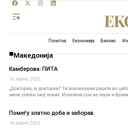
Почетна
Економија
Бизнис
Ин
Македонија
Камберова: ПИТА
16 април, 2022
„Докторке, еј докторке!“ Ги вовлекувам рацете во џеб
мене упатен овој повик. Излезена сум на пауза и брзам
Помеѓу златно доба и заборав
16 април, 2022