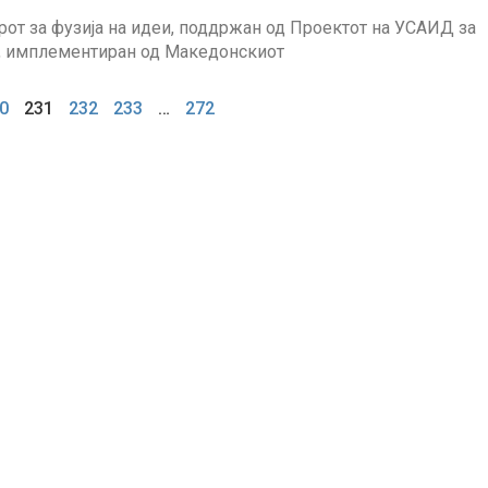
арот за фузија на идеи, поддржан од Проектот на УСАИД за
о, имплементиран од Македонскиот
0
231
232
233
…
272