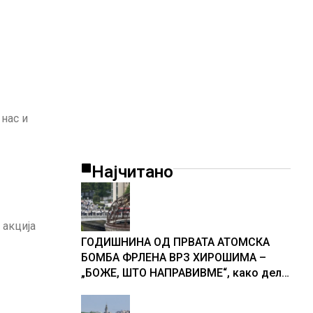
 нас и
Најчитано
 акција
ГОДИШНИНА ОД ПРВАТА АТОМСКА
БОМБА ФРЛЕНА ВРЗ ХИРОШИМА –
„БОЖЕ, ШТО НАПРАВИВМЕ“, како дел
од екипажот во авионот „Енола Геј“ и
учесниците во бомбардирањето го