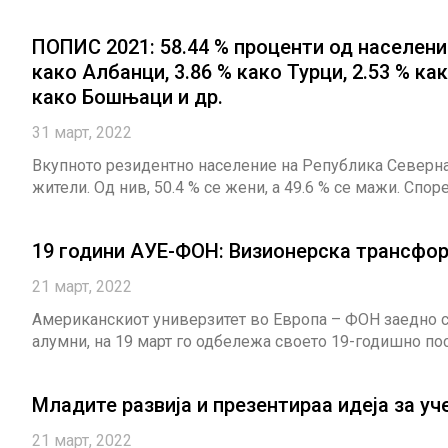
ПОПИС 2021: 58.44 % проценти од населени
како Албанци, 3.86 % како Турци, 2.53 % как
како Бошњаци и др.
31 март, 2022
Вкупното резидентно население на Република Северна
жители. Од нив, 50.4 % се жени, а 49.6 % се мажи. Спор
19 години АУЕ-ФОН: Визионерска трансфор
21 март, 2022
Американскиот универзитет во Европа – ФОН заедно со
алумни, на 19 март го одбележа своето 19-годишно п
Младите развија и презентираа идеја за 
21 март, 2022