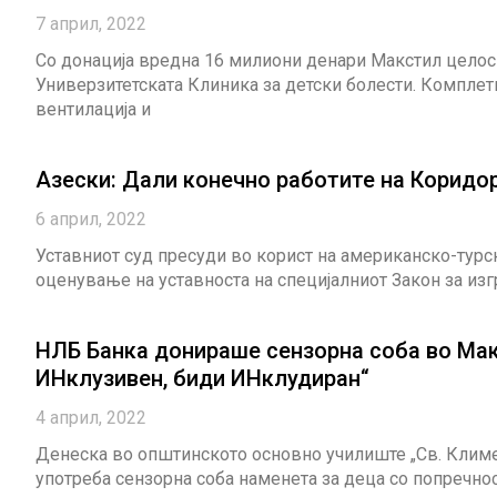
7 април, 2022
Со донација вредна 16 милиони денари Макстил целос
Универзитетската Клиника за детски болести. Компле
вентилација и
Азески: Дали конечно работите на Коридор
6 април, 2022
Уставниот суд пресуди во корист на американско-турск
оценување на уставноста на специјалниот Закон за изг
НЛБ Банка донираше сензорна соба во Мак
ИНклузивен, биди ИНклудиран“
4 април, 2022
Денеска во општинското основно училиште „Св. Клим
употреба сензорна соба наменета за деца со попречно