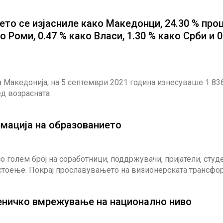
ето се изјасниле како Македонци, 24.30 % про
о Роми, 0.47 % како Власи, 1.30 % како Срби и 0
 Македонија, на 5 септември 2021 година изнесуваше 1 83
ед возрасната
мација на образованието
 голем број на соработници, поддржувачи, пријатели, студ
остоење. Покрај прославувањето на визионерската трансфо
ученичко вмрежување на национално ниво