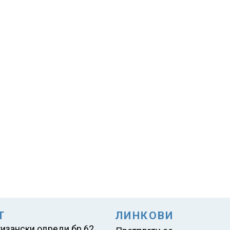
Т
ЛИНКОВИ
тизански одреди бр.62,