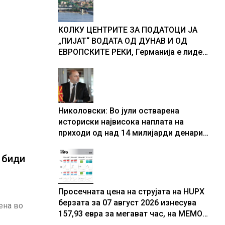
доживуваа овој настан што го
промени текот на историјата
КОЛКУ ЦЕНТРИТЕ ЗА ПОДАТОЦИ ЈА
„ПИЈАТ“ ВОДАТА ОД ДУНАВ И ОД
ЕВРОПСКИТЕ РЕКИ, Германија е лидер
во Европа по бројот на изградени
центри за податоци
Николовски: Во јули остварена
историски највисока наплата на
приходи од над 14 милијарди денари
– изградивме систем што испорачува
резултати
 биди
Просечната цена на струјата на HUPX
берзата за 07 август 2026 изнесува
ена во
157,93 евра за мегават час, на МЕМО
153,56 евра за мегават час