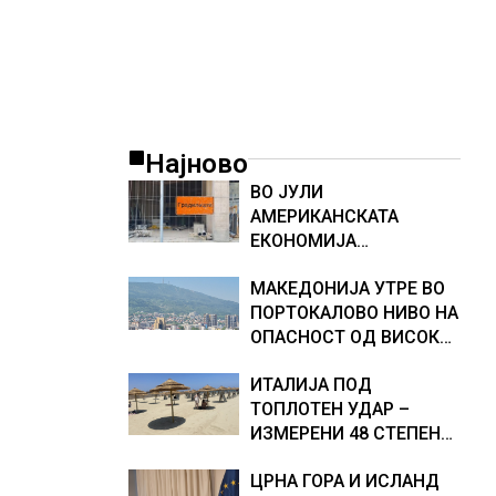
Најново
ВО ЈУЛИ
АМЕРИКАНСКАТА
ЕКОНОМИЈА
НЕОЧЕКУВАНО ИЗГУБИ
МАКЕДОНИЈА УТРЕ ВО
23.000 РАБОТНИ МЕСТА
ПОРТОКАЛОВО НИВО НА
ОПАСНОСТ ОД ВИСОКИ
ТЕМПЕРАТУРИ
ИТАЛИЈА ПОД
ТОПЛОТЕН УДАР –
ИЗМЕРЕНИ 48 СТЕПЕНИ,
МЕТЕОРОЛОЗИТЕ
ЦРНА ГОРА И ИСЛАНД
НАЈАВИЈА НОВИ