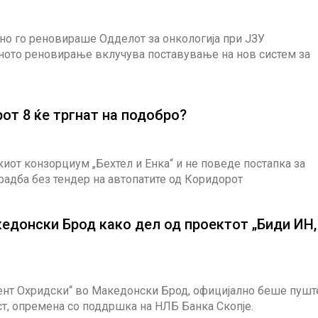
но го реновираше Одделот за онкологија при ЈЗУ
тното реновирање вклучува поставување на нов систем за
от 8 ќе тргнат на подобро?
иот конзорциум „Бехтел и Енка“ и не поведе постапка за
радба без тендер на автопатите од Коридорот
едонски Брод како дел од проектот „Биди ИН,
ент Охридски“ во Македонски Брод, официјално беше пушт
ст, опремена со поддршка на НЛБ Банка Скопје.