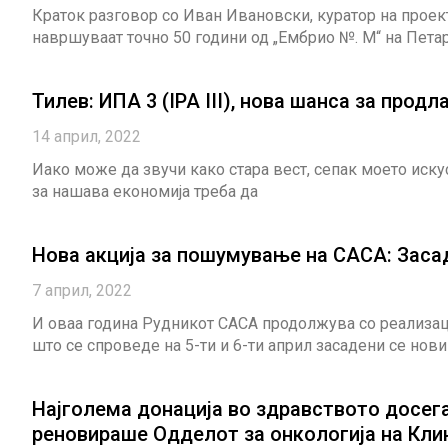
Краток разговор со Иван Ивановски, куратор на проек
навршуваат точно 50 години од „Ембрио №. M“ на Пет
Тилев: ИПА 3 (IPA III), нова шанса за про
14 април, 2022
Иако може да звучи како стара вест, сепак моето искус
за нашава економија треба да
Нова акција за пошумување на САСА: Заса
7 април, 2022
И оваа година Рудникот САСА продолжува со реализаци
што се спроведе на 5-ти и 6-ти април засадени се нов
Најголема донација во здравството досег
реновираше Одделот за онкологија на Кли