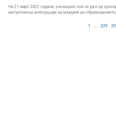
На 21 март 2022 година, учениците кои се дел од Цент
меѓуетничка интеграција на младите во образованиет
1
…
229
23