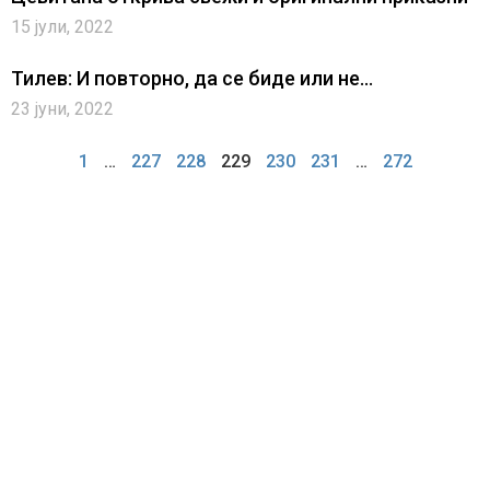
15 јули, 2022
Тилев: И повторно, да се биде или не…
23 јуни, 2022
1
…
227
228
229
230
231
…
272