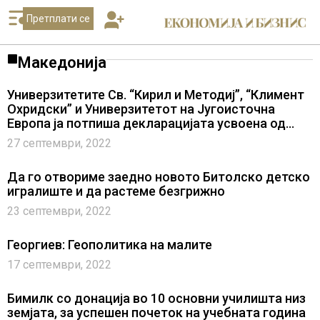
Претплати се
Македонија
Универзитетите Св. “Кирил и Методиј”, “Климент
Охридски” и Универзитетот на Југоисточна
Европа ја потпиша декларацијата усвоена од
собранието на СКСМ
27 септември, 2022
Да го отвориме заедно новото Битолско детско
игралиште и да растеме безгрижно
23 септември, 2022
Георгиев: Геополитика на малите
17 септември, 2022
Бимилк со донација во 10 основни училишта низ
земјата, за успешен почеток на учебната година