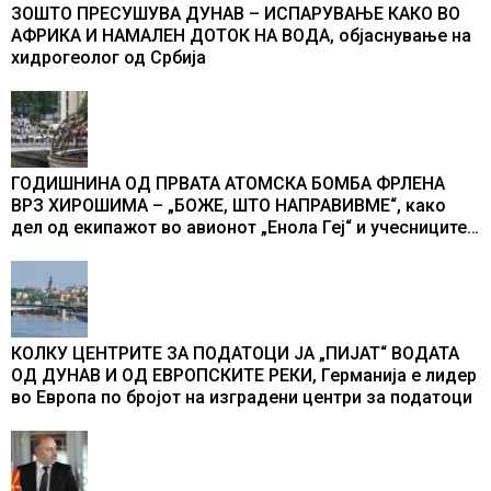
ЗОШТО ПРЕСУШУВА ДУНАВ – ИСПАРУВАЊЕ КАКО ВО
АФРИКА И НАМАЛЕН ДОТОК НА ВОДА, објаснување на
хидрогеолог од Србија
ГОДИШНИНА ОД ПРВАТА АТОМСКА БОМБА ФРЛЕНА
ВРЗ ХИРОШИМА – „БОЖЕ, ШТО НАПРАВИВМЕ“, како
дел од екипажот во авионот „Енола Геј“ и учесниците
во бомбардирањето го доживуваа овој настан што го
промени текот на историјата
КОЛКУ ЦЕНТРИТЕ ЗА ПОДАТОЦИ ЈА „ПИЈАТ“ ВОДАТА
ОД ДУНАВ И ОД ЕВРОПСКИТЕ РЕКИ, Германија е лидер
во Европа по бројот на изградени центри за податоци