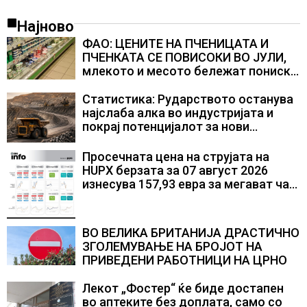
Најново
ФАО: ЦЕНИТЕ НА ПЧЕНИЦАТА И
ПЧЕНКАТА СЕ ПОВИСОКИ ВО ЈУЛИ,
млекото и месото бележат пониски
цени
Статистика: Рударството останува
најслаба алка во индустријата и
покрај потенцијалот за нови
инвестиции
Просечната цена на струјата на
HUPX берзата за 07 август 2026
изнесува 157,93 евра за мегават час,
на МЕМО 153,56 евра за мегават час
ВО ВЕЛИКА БРИТАНИЈА ДРАСТИЧНО
ЗГОЛЕМУВАЊЕ НА БРОЈОТ НА
ПРИВЕДЕНИ РАБОТНИЦИ НА ЦРНО
Лекот „Фостер“ ќе биде достапен
во аптеките без доплата, само со