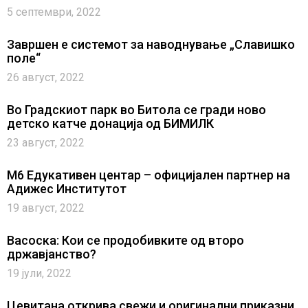
5 септември, 2022
Завршен е системот за наводнување „Славишко
поле“
26 август, 2022
Во Градскиот парк во Битола се гради ново
детско катче донација од БИМИЛК
23 август, 2022
M6 Едукативен центар – официјален партнер на
Адижес Институтот
19 август, 2022
Васоска: Кои се продобивките од второ
државјанство?
19 јули, 2022
Цевитана открива свежи и оригинални приказни