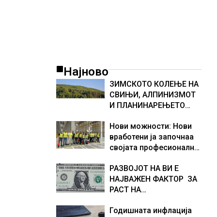
Најново
ЗИМСКОТО КОЛЕЊЕ НА
СВИЊИ, АЛПИНИЗМОТ
И ПЛАНИНАРЕЊЕТО
ВЛЕГОА ВО РЕГИСТАРОТ
Нови можности: Нови
НА КУЛТУРНО
вработени ја започнаа
НАСЛЕДСТВО НА
својата професионална
СЛОВЕНИЈА
приказна во Lidl
РАЗВОЈОТ НА ВИ Е
Логистичкиот центар во
НАЈВАЖЕН ФАКТОР ЗА
Куманово
РАСТ НА
АМЕРИКАНСКАТА
Годишната инфлација
ЕКОНОМИЈА