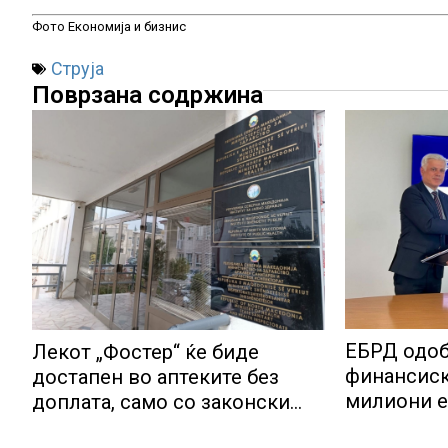
Фото Економија и бизнис
Струја
Поврзана содржина
ЕБРД одоб
Лекот „Фостер“ ќе биде
финансиск
достапен во аптеките без
милиони е
доплата, само со законски
утврдената партиципација