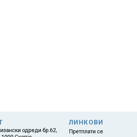
Т
ЛИНКОВИ
тизански одреди бр.62,
Претплати се
 1000 Скопје