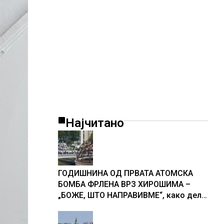
Најчитано
ГОДИШНИНА ОД ПРВАТА АТОМСКА
БОМБА ФРЛЕНА ВРЗ ХИРОШИМА –
„БОЖЕ, ШТО НАПРАВИВМЕ“, како дел
од екипажот во авионот „Енола Геј“ и
учесниците во бомбардирањето го