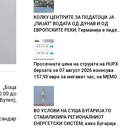
доживуваа овој настан што го
промени текот на историјата
КОЛКУ ЦЕНТРИТЕ ЗА ПОДАТОЦИ ЈА
„ПИЈАТ“ ВОДАТА ОД ДУНАВ И ОД
ЕВРОПСКИТЕ РЕКИ, Германија е лидер
во Европа по бројот на изградени
центри за податоци
Просечната цена на струјата на HUPX
берзата за 07 август 2026 изнесува
157,93 евра за мегават час, на МЕМО
153,56 евра за мегават час
. „Боца
0.00 до
утел),
ВО УСЛОВИ НА СУША БУГАРИЈА ГО
СТАБИЛИЗИРА РЕГИОНАЛНИОТ
ксандар
ЕНЕРГЕТСКИ СИСТЕМ, како Бугарија
стана балкански шампион во