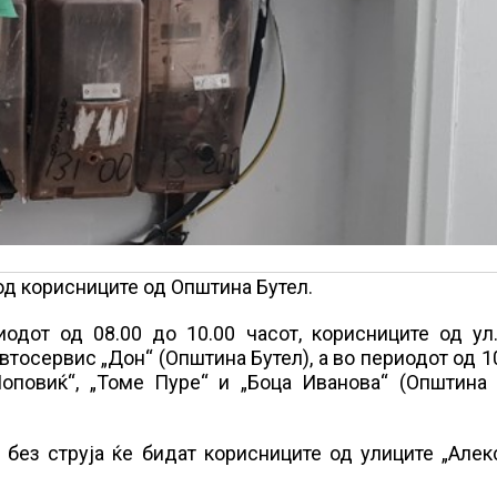
од корисниците од Општина Бутел.
иодот од 08.00 до 10.00 часот, корисниците од ул
автосервис „Дон“ (Општина Бутел), а во периодот од 1
оповиќ“, „Томе Пуре“ и „Боца Иванова“ (Општина Б
, без струја ќе бидат корисниците од улиците „Але