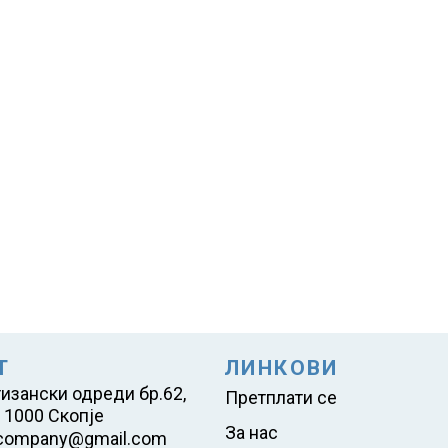
Т
ЛИНКОВИ
тизански одреди бр.62,
Претплати се
 1000 Скопје
За нас
company@gmail.com