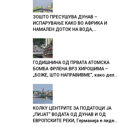
ЗОШТО ПРЕСУШУВА ДУНАВ –
ИСПАРУВАЊЕ КАКО ВО АФРИКА И
НАМАЛЕН ДОТОК НА ВОДА,
објаснување на хидрогеолог од
Србија
ГОДИШНИНА ОД ПРВАТА АТОМСКА
БОМБА ФРЛЕНА ВРЗ ХИРОШИМА –
„БОЖЕ, ШТО НАПРАВИВМЕ“, како дел
од екипажот во авионот „Енола Геј“ и
учесниците во бомбардирањето го
доживуваа овој настан што го
промени текот на историјата
КОЛКУ ЦЕНТРИТЕ ЗА ПОДАТОЦИ ЈА
„ПИЈАТ“ ВОДАТА ОД ДУНАВ И ОД
ЕВРОПСКИТЕ РЕКИ, Германија е лидер
во Европа по бројот на изградени