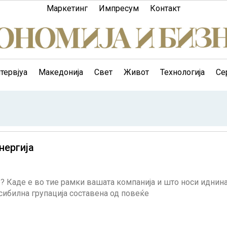
Маркетинг
Импресум
Контакт
тервјуа
Македонија
Свет
Живот
Технологија
Се
нергија
р? Каде е во тие рамки вашата компанија и што носи иднин
сибилна групација составена од повеќе