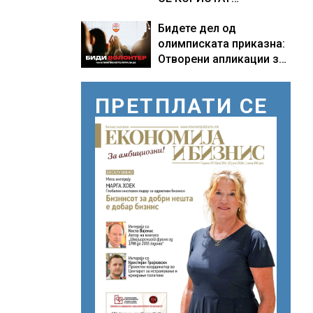
ПОМОРСКИТЕ
Бидете дел од
КОРИДОРИ ЗА
олимписката приказна:
БРОДОВИТЕ НИЗ
Отворени апликации за
ОРМУСКАТА ТЕСНИНА
волонтери за Игрите во
Лос Анџелес 2028
ПРЕТПЛАТИ СЕ