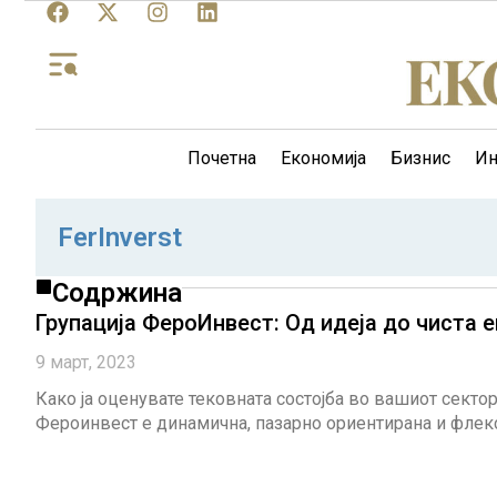
Почетна
Економија
Бизнис
Ин
FerInverst
Содржина
Групација ФероИнвест: Од идеја до чиста е
9 март, 2023
Како ја оценувате тековната состојба во вашиот секто
Фероинвест е динамична, пазарно ориентирана и флек