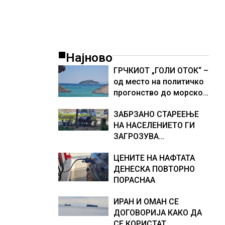
Најново
ГРЧКИОТ „ГОЛИ ОТОК“ –
од место на политичко
прогонство до морско
светилиште
ЗАБРЗАНО СТАРЕЕЊЕ
НА НАСЕЛЕНИЕТО ГИ
ЗАГРОЗУВА
ПЕНЗИСКИТЕ СИСТЕМИ
ЦЕНИТЕ НА НАФТАТА
ВО ЕВРОПА и
ДЕНЕСКА ПОВТОРНО
долгорочниот
ПОРАСНАА
економски раст
ИРАН И ОМАН СЕ
ДОГОВОРИЈА КАКО ДА
СЕ КОРИСТАТ