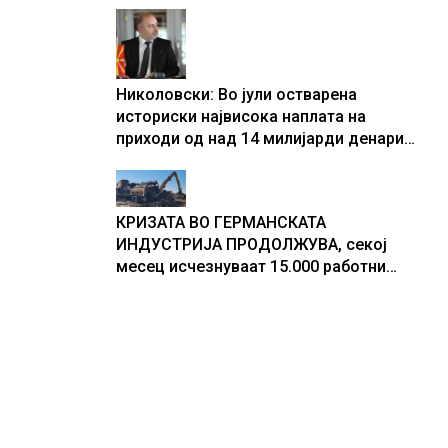
центри за податоци
Николовски: Во јули остварена
историски највисока наплата на
приходи од над 14 милијарди денари
– изградивме систем што испорачува
резултати
КРИЗАТА ВО ГЕРМАНСКАТА
ИНДУСТРИЈА ПРОДОЛЖУВА, секој
месец исчезнуваат 15.000 работни
места