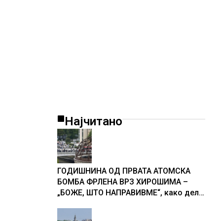
Најчитано
ГОДИШНИНА ОД ПРВАТА АТОМСКА
БОМБА ФРЛЕНА ВРЗ ХИРОШИМА –
„БОЖЕ, ШТО НАПРАВИВМЕ“, како дел
од екипажот во авионот „Енола Геј“ и
учесниците во бомбардирањето го