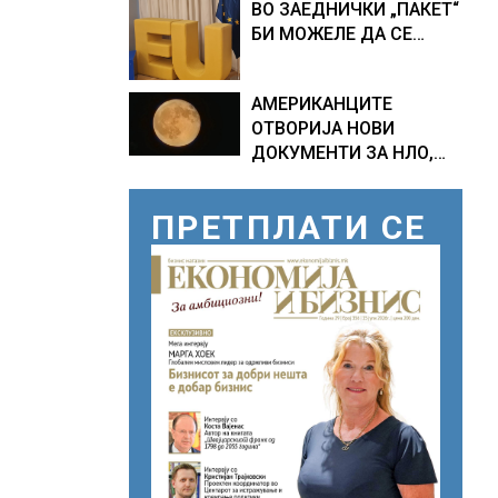
ВО ЗАЕДНИЧКИ „ПАКЕТ“
ПРОГНОЗИ ЗА
БИ МОЖЕЛЕ ДА СЕ
СРЕДИНАТА НА АВГУСТ
ПРИКЛУЧАТ КОН ЕУ
АМЕРИКАНЦИТЕ
ОТВОРИЈА НОВИ
ДОКУМЕНТИ ЗА НЛО,
Федералното биро за
истраги проверувало
ПРЕТПЛАТИ СЕ
снимки за „Големи
темни триаголници со
светла“