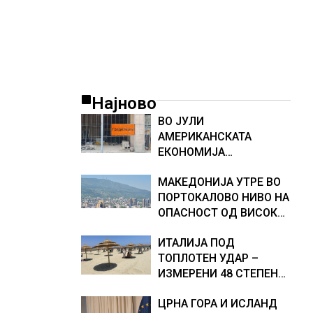
Најново
ВО ЈУЛИ
АМЕРИКАНСКАТА
ЕКОНОМИЈА
НЕОЧЕКУВАНО ИЗГУБИ
МАКЕДОНИЈА УТРЕ ВО
23.000 РАБОТНИ МЕСТА
ПОРТОКАЛОВО НИВО НА
ОПАСНОСТ ОД ВИСОКИ
ТЕМПЕРАТУРИ
ИТАЛИЈА ПОД
ТОПЛОТЕН УДАР –
ИЗМЕРЕНИ 48 СТЕПЕНИ,
МЕТЕОРОЛОЗИТЕ
ЦРНА ГОРА И ИСЛАНД
НАЈАВИЈА НОВИ