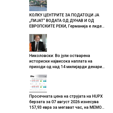
доживуваа овој настан што го
промени текот на историјата
КОЛКУ ЦЕНТРИТЕ ЗА ПОДАТОЦИ ЈА
„ПИЈАТ“ ВОДАТА ОД ДУНАВ И ОД
ЕВРОПСКИТЕ РЕКИ, Германија е лидер
во Европа по бројот на изградени
центри за податоци
Николовски: Во јули остварена
историски највисока наплата на
приходи од над 14 милијарди денари
– изградивме систем што испорачува
резултати
Просечната цена на струјата на HUPX
берзата за 07 август 2026 изнесува
157,93 евра за мегават час, на МЕМО
153,56 евра за мегават час