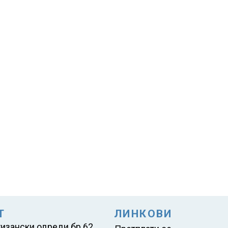
Т
ЛИНКОВИ
тизански одреди бр.62,