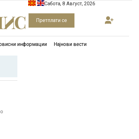
Сабота, 8 Август, 2026
Претплати се
рвисни информации
Најнови вести
но