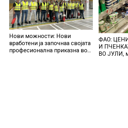
Нови можности: Нови
ФАО: ЦЕН
вработени ја започнаа својата
И ПЧЕНКА
професионална приказна во
ВО ЈУЛИ, 
Lidl Логистичкиот центар во
бележат п
Куманово