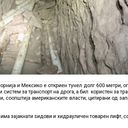
рнија и Мексико е откриен тунел долг 600 метри, 
и систем за транспорт на дрога, а бил користен за тр
и, соопштија американските власти, цитирани од за
 има зајакнати ѕидови и хидрауличен товарен лифт, 