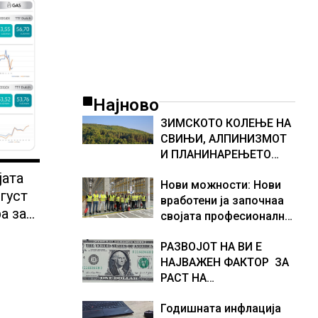
Најново
ЗИМСКОТО КОЛЕЊЕ НА
СВИЊИ, АЛПИНИЗМОТ
И ПЛАНИНАРЕЊЕТО
ВЛЕГОА ВО РЕГИСТАРОТ
јата
Нови можности: Нови
НА КУЛТУРНО
густ
вработени ја започнаа
НАСЛЕДСТВО НА
а за
својата професионална
СЛОВЕНИЈА
3,56
приказна во Lidl
РАЗВОЈОТ НА ВИ Е
Логистичкиот центар во
НАЈВАЖЕН ФАКТОР ЗА
Куманово
РАСТ НА
АМЕРИКАНСКАТА
Годишната инфлација
ЕКОНОМИЈА