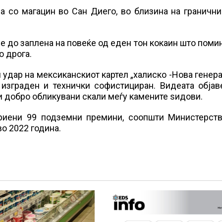
а со магацин во Сан Диего, во близина на граничн
 до заплена на повеќе од еден тон кокаин што поми
о дрога.
 удар на мексиканскиот картел „халиско -Нова генера
 изграден и технички софистициран. Видеата објав
и добро обликувани скали меѓу камените ѕидови.
криени 99 подземни премини, соопшти Министерств
о 2022 година.