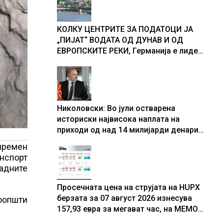
доживуваа овој настан што го
промени текот на историјата
КОЛКУ ЦЕНТРИТЕ ЗА ПОДАТОЦИ ЈА
„ПИЈАТ“ ВОДАТА ОД ДУНАВ И ОД
ЕВРОПСКИТЕ РЕКИ, Германија е лидер
во Европа по бројот на изградени
центри за податоци
Николовски: Во јули остварена
историски највисока наплата на
приходи од над 14 милијарди денари
– изградивме систем што испорачува
опремен
резултати
анспорт
падните
Просечната цена на струјата на HUPX
берзата за 07 август 2026 изнесува
соопшти
157,93 евра за мегават час, на МЕМО
153,56 евра за мегават час