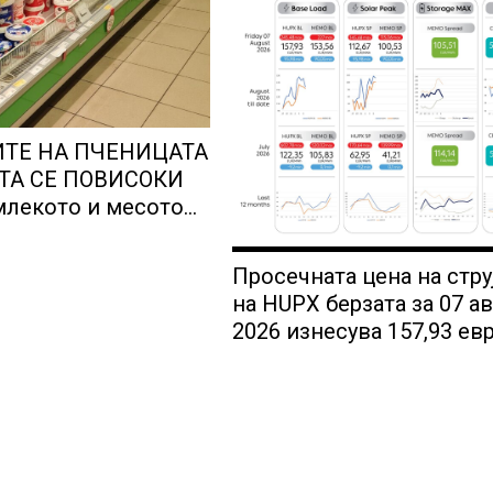
ИТЕ НА ПЧЕНИЦАТА
ТА СЕ ПОВИСОКИ
млекото и месото
ониски цени
Просечната цена на стру
на HUPX берзата за 07 ав
2026 изнесува 157,93 евр
мегават час, на МЕМО 15
евра за мегават час