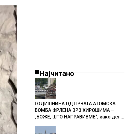
Најчитано
ГОДИШНИНА ОД ПРВАТА АТОМСКА
БОМБА ФРЛЕНА ВРЗ ХИРОШИМА –
„БОЖЕ, ШТО НАПРАВИВМЕ“, како дел
од екипажот во авионот „Енола Геј“ и
учесниците во бомбардирањето го