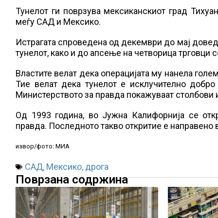
Тунелот ги поврзува мексиканскиот град Тихуан
меѓу САД и Мексико.
Истрагата спроведена од декември до мај доведе
тунелот, како и до апсење на четворица трговци с
Властите велат дека операцијата му нанела голем
Тие велат дека тунелот е исклучително добро
Министерството за правда покажуваат столбови 
Од 1993 година, во Јужна Калифорнија се от
правда. Последното такво откритие е направено в
извор/фото: МИА
САД
,
Мексико
,
дрога
Поврзана содржина