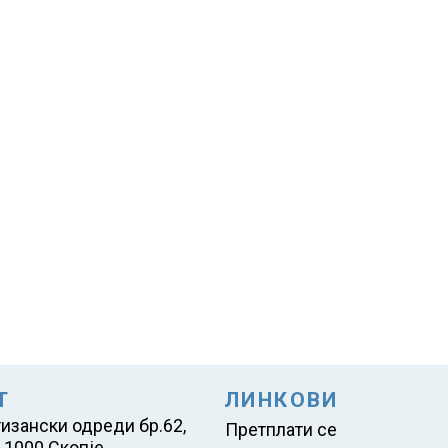
Т
ЛИНКОВИ
тизански одреди бр.62,
Претплати се
 1000 Скопје