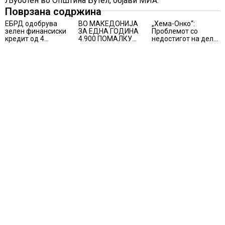
Љуботен во Општина Бутел, објави МИА.
Поврзана содржина
ЕБРД одобрува
ВО МАКЕДОНИЈА
„Хема-Онко“:
зелен финансиски
ЗА ЕДНА ГОДИНА
Проблемот со
кредит од 4
4.900 ПОМАЛКУ
недостигот на дел
милиони евра на
ЗАПИШАНИ
од терапијата за
НЛБ Банка
ПРВАЧИЊА
онколошките
пациенти во
моментот е
надминат