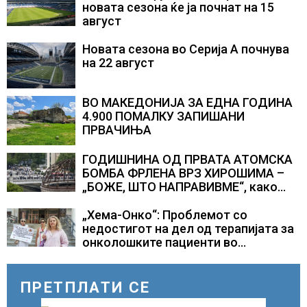
новата сезона ќе ја почнат на 15
август
Новата сезона во Серија А почнува
на 22 август
ВО МАКЕДОНИЈА ЗА ЕДНА ГОДИНА
4.900 ПОМАЛКУ ЗАПИШАНИ
ПРВАЧИЊА
ГОДИШНИНА ОД ПРВАТА АТОМСКА
БОМБА ФРЛЕНА ВРЗ ХИРОШИМА –
„БОЖЕ, ШТО НАПРАВИВМЕ“, како
дел од екипажот во авионот „Енола
Геј“ и учесниците во
„Хема-Онко“: Проблемот со
бомбардирањето го доживуваа овој
недостигот на дел од терапијата за
настан што го промени текот на
онколошките пациенти во
историјата
моментот е надминат
ПРЕТПЛАТИ СЕ