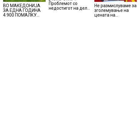
Проблемот со
Не размислуваме за
ВО МАКЕДОНИЈА
недостигот на дел
зголемување на
ЗА ЕДНА ГОДИНА
од терапијата за
цената на
4.900 ПОМАЛКУ
онколошките
електричната
ЗАПИШАНИ
пациенти во
енергија, вели
ПРВАЧИЊА
моментот е
Мицкоски
надминат