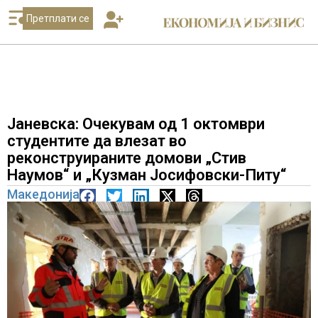
Претплати се
Јаневска: Очекувам од 1 октомври
студентите да влезат во
реконструираните домови „Стив
Наумов“ и „Кузман Јосифовски-Питу“
Македонија