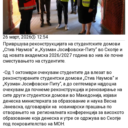
26 март, 2026
12:54
Привршува реконструкцијата на студентските домови
„Стив Наумов“ и „Кузман Јосифовски-Питу“ во Скопје и
од новата академска 2026/2027 година во нив ќе почне
сместувањето на студентите.
-Од 1 октомври очекувам студентите да влезат во
реконстуираните студентски домови „Стив Наумов“ и
„Кузман Јосифовски-Питу“, а до септември најдоцна
очекувам да почнеме реконструкција и реновирање на
сите други студентски домови во Македонија, изјави
денеска министерката за образование и наука Весна
Јаневска, одговарајќи на новинарски прашања по
отворањето на регионалната конференција за високото
образование која денеска и утре се одржува во Скопје
под покровителство на МОН.