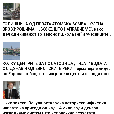
ГОДИШНИНА ОД ПРВАТА АТОМСКА БОМБА ФРЛЕНА
ВРЗ ХИРОШИМА – „БОЖЕ, ШТО НАПРАВИВМЕ“, како
дел од екипажот во авионот „Енола Геј“ и учесниците
во бомбардирањето го доживуваа овој настан што го
промени текот на историјата
КОЛКУ ЦЕНТРИТЕ ЗА ПОДАТОЦИ ЈА „ПИЈАТ“ ВОДАТА
ОД ДУНАВ И ОД ЕВРОПСКИТЕ РЕКИ, Германија е лидер
во Европа по бројот на изградени центри за податоци
Николовски: Во јули остварена историски највисока
наплата на приходи од над 14 милијарди денари –
изградивме систем што испорачува резултати