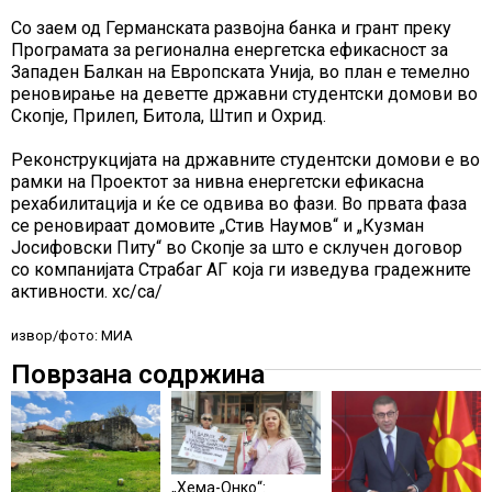
Со заем од Германската развојна банка и грант преку
Програмата за регионална енергетска ефикасност за
Западен Балкан на Европската Унија, во план е темелно
реновирање на деветте државни студентски домови во
Скопје, Прилеп, Битола, Штип и Охрид.
Реконструкцијата на државните студентски домови е во
рамки на Проектот за нивна енергетски ефикасна
рехабилитација и ќе се одвива во фази. Во првата фаза
се реновираат домовите „Стив Наумов“ и „Кузман
Јосифовски Питу“ во Скопје за што е склучен договор
со компанијата Страбаг АГ која ги изведува градежните
активности. хс/са/
извор/фото: МИА
Поврзана содржина
„Хема-Онко“: