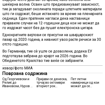
шеќерна волна. Освен што предизвикуваат зависност,
тие ја загадуваат околината поради штетните материјали
што ги содржат, беше истакнато за време на пленарната
седница. Еден пратеник нагласи дека наставници
пријавиле случаи на 12-годишни деца кои не можат да
го издржат часот без да пушат електронска цигара.
Еднократните вејпови се присутни на швајцарскиот
пазар од 2020 година, а нивниот увоз расте речиси за 30
отсто годишно.
Во Германија, тие сѐ уште се дозволени, додека ЕУ
подготвува забрана до крајот на 2026 година. Во
Обединетото Кралство тие веќе се забранети.
извор/фото МИА
Поврзана содржина
Од Георгиевски и
Пријави се денеска,
Пет летни
Релиќ до
трчај во октомври:
намирници од кои
Ивановски, Нуров и
вториот рок
можат да се
Егоров:
завршува на 31 јули
направат здрави
Македонскиот
оброци
спорт во Таранто
2026 со искусни
имиња и млади