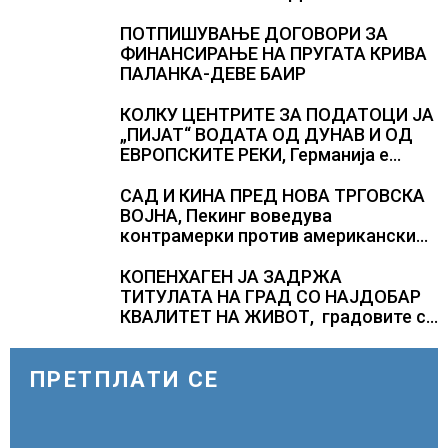
ќе доведе дополнителни 50
милиони луѓе во акутен глад
ПОТПИШУВАЊЕ ДОГОВОРИ ЗА
ФИНАНСИРАЊЕ НА ПРУГАТА КРИВА
ПАЛАНКА-ДЕВЕ БАИР
КОЛКУ ЦЕНТРИТЕ ЗА ПОДАТОЦИ ЈА
„ПИЈАТ“ ВОДАТА ОД ДУНАВ И ОД
ЕВРОПСКИТЕ РЕКИ, Германија е
лидер во Европа по бројот на
изградени центри за податоци
САД И КИНА ПРЕД НОВА ТРГОВСКА
ВОЈНА, Пекинг воведува
контрамерки против американски
компании и организации
КОПЕНХАГЕН ЈА ЗАДРЖА
ТИТУЛАТА НА ГРАД СО НАЈДОБАР
КВАЛИТЕТ НА ЖИВОТ, градовите со
најниско рангирање продолжуваат
да бидат обележани со
комбинација од фактори
ПРЕТПЛАТИ СЕ