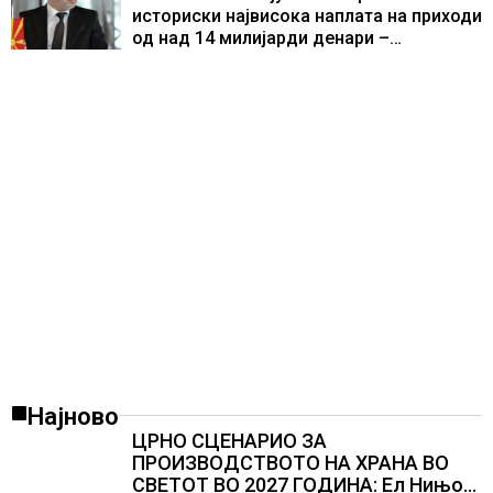
историски највисока наплата на приходи
од над 14 милијарди денари –
изградивме систем што испорачува
резултати
Најново
ЦРНО СЦЕНАРИО ЗА
ПРОИЗВОДСТВОТО НА ХРАНА ВО
СВЕТОТ ВО 2027 ГОДИНА: Ел Нињо