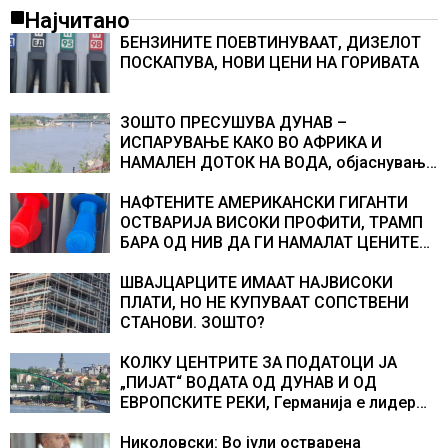
Најчитано
БЕНЗИНИТЕ ПОЕВТИНУВААТ, ДИЗЕЛОТ
ПОСКАПУВА, НОВИ ЦЕНИ НА ГОРИВАТА
ЗОШТО ПРЕСУШУВА ДУНАВ –
ИСПАРУВАЊЕ КАКО ВО АФРИКА И
НАМАЛЕН ДОТОК НА ВОДА, објаснување
на хидрогеолог од Србија
НАФТЕНИТЕ АМЕРИКАНСКИ ГИГАНТИ
ОСТВАРИЈА ВИСОКИ ПРОФИТИ, ТРАМП
БАРА ОД НИВ ДА ГИ НАМАЛАТ ЦЕНИТЕ
НА ГОРИВАТА
ШВАЈЦАРЦИТЕ ИМААТ НАЈВИСОКИ
ПЛАТИ, НО НЕ КУПУВААТ СОПСТВЕНИ
СТАНОВИ. ЗОШТО?
КОЛКУ ЦЕНТРИТЕ ЗА ПОДАТОЦИ ЈА
„ПИЈАТ“ ВОДАТА ОД ДУНАВ И ОД
ЕВРОПСКИТЕ РЕКИ, Германија е лидер
во Европа по бројот на изградени
центри за податоци
Николовски: Во јули остварена