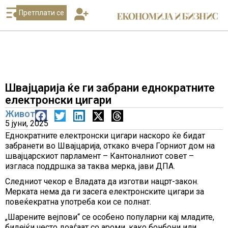
Претплати се
Швајцарија ќе ги забрани еднократните
електронски цигари
Живот
5 јуни, 2025
Еднократните електронски цигари наскоро ќе бидат
забранети во Швајцарија, откако вчера Горниот дом на
швајцарскиот парламент – Кантоналниот совет –
изгласа поддршка за таква мерка, јави ДПА.
Следниот чекор е Владата да изготви нацрт-закон.
Мерката нема да ги засега електронските цигари за
повеќекратна употреба кои се полнат.
„Шарените вејпови“ се особено популарни кај младите,
бидејќи често доаѓаат со ароми, како бонбони или