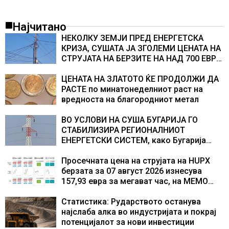
Најчитано
НЕКОЛКУ ЗЕМЈИ ПРЕД ЕНЕРГЕТСКА
КРИЗА, СУШАТА ЈА ЗГОЛЕМИ ЦЕНАТА НА
СТРУЈАТА НА БЕРЗИТЕ НА НАД 700 ЕВРА
ЗА МЕГАВАТ-ЧАС
ЦЕНАТА НА ЗЛАТОТО ЌЕ ПРОДОЛЖИ ДА
РАСТЕ по минатонеделниот раст на
вредноста на благородниот метал
ВО УСЛОВИ НА СУША БУГАРИЈА ГО
СТАБИЛИЗИРА РЕГИОНАЛНИОТ
ЕНЕРГЕТСКИ СИСТЕМ, како Бугарија
стана балкански шампион во
складирање на енергија од батерии
Просечната цена на струјата на HUPX
берзата за 07 август 2026 изнесува
157,93 евра за мегават час, на МЕМО
153,56 евра за мегават час
Статистика: Рударството останува
најслаба алка во индустријата и покрај
потенцијалот за нови инвестиции