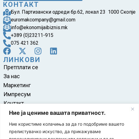
КОНТАКТ
Бул. Партизански одреди бр.62, локал 23 1000 Скопје
euromakcompany@gmail.com
info@ekonomijaibiznis.mk
+389 (0)23211-915
075 421 362
ЛИНКОВИ
Претплати се
За нас
Маркетинг
Импресум
Контакт
Правила на користење
Ние ја цениме вашата приватност.
Ние користиме колачиња за да го подобриме вашето
прелистувачко искуство, да прикажуваме
персонализирани реклами или содржини и да го