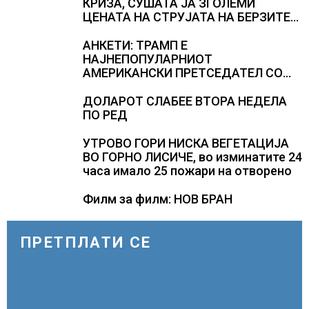
КРИЗА, СУШАТА ЈА ЗГОЛЕМИ
ЦЕНАТА НА СТРУЈАТА НА БЕРЗИТЕ
НА НАД 700 ЕВРА ЗА МЕГАВАТ-ЧАС
АНКЕТИ: ТРАМП Е
НАЈНЕПОПУЛАРНИОТ
АМЕРИКАНСКИ ПРЕТСЕДАТЕЛ СО
ВТОР МАНДАТ, тој не ги признава
резултатите од последните анкети
ДОЛАРОТ СЛАБЕЕ ВТОРА НЕДЕЛА
ПО РЕД
УТРОВО ГОРИ НИСКА ВЕГЕТАЦИЈА
ВО ГОРНО ЛИСИЧЕ, во изминатите 24
часа имало 25 пожари на отворено
Филм за филм: НОВ БРАН
ПРЕТПЛАТИ СЕ