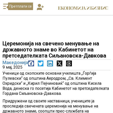
Претплати се
Церемонија на свечено менување на
државното знаме во Кабинетот на
претседателката Сиљановска-Давкова
Македонија
9 мај, 2025
Ученици од скопските основни училишта „Ѓорѓија
Пулевски“ од општина Аеродром, „Св. Климент
Охридски“ и „Кирил Пејчиновиќ“ од општина Кисела
Вода, денеска го посетија Кабинетот на претседателката
Гордана Сиљановска-Давкова.
Придружени од своите наставници, учениците ја
проследија свечената церемонија на менување на
државното знаме, соопшти прес-службата на