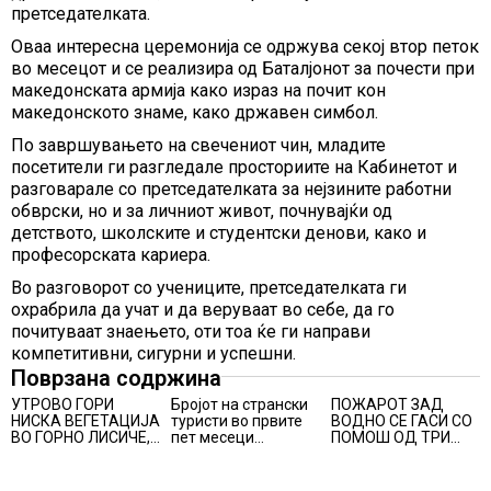
претседателката.
Оваа интересна церемонија се одржува секој втор петок
во месецот и се реализира од Баталјонот за почести при
македонската армија како израз на почит кон
македонското знаме, како државен симбол.
По завршувањето на свечениот чин, младите
посетители ги разгледале просториите на Кабинетот и
разговарале со претседателката за нејзините работни
обврски, но и за личниот живот, почнувајќи од
детството, школските и студентски денови, како и
професорската кариера.
Во разговорот со учениците, претседателката ги
охрабрила да учат и да веруваат во себе, да го
почитуваат знаењето, оти тоа ќе ги направи
компетитивни, сигурни и успешни.
Поврзана содржина
УТРОВО ГОРИ
Бројот на странски
ПОЖАРОТ ЗАД
НИСКА ВЕГЕТАЦИЈА
туристи во првите
ВОДНО СЕ ГАСИ СО
ВО ГОРНО ЛИСИЧЕ,
пет месеци
ПОМОШ ОД ТРИ
во изминатите 24
зголемен за 23,6%,
АВИОНИ
часа имало 25
Македонија се
пожари на отворено
позиционира како