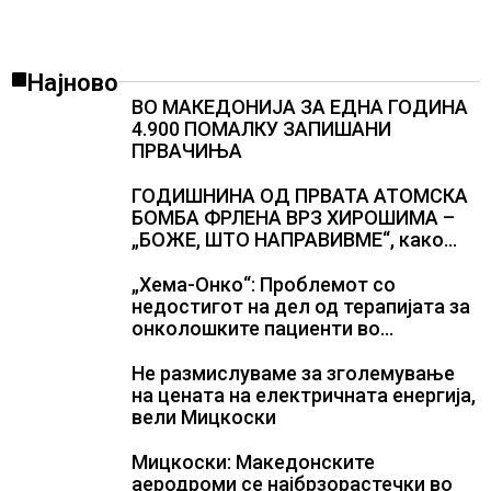
Најново
ВО МАКЕДОНИЈА ЗА ЕДНА ГОДИНА
4.900 ПОМАЛКУ ЗАПИШАНИ
ПРВАЧИЊА
ГОДИШНИНА ОД ПРВАТА АТОМСКА
БОМБА ФРЛЕНА ВРЗ ХИРОШИМА –
„БОЖЕ, ШТО НАПРАВИВМЕ“, како
дел од екипажот во авионот „Енола
Геј“ и учесниците во
„Хема-Онко“: Проблемот со
бомбардирањето го доживуваа овој
недостигот на дел од терапијата за
настан што го промени текот на
онколошките пациенти во
историјата
моментот е надминат
Не размислуваме за зголемување
на цената на електричната енергија,
вели Мицкоски
Мицкоски: Македонските
аеродроми се најбрзорастечки во