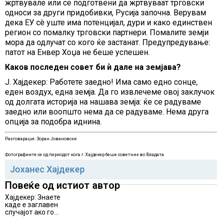
жртвувале или се подготвени да жртвуваат трговски
односи за други придобивки, Русија започна. Верувам
дека ЕУ сè уште има потенцијал, дури и како единствен
регион со помалку трговски партнери. Помалите земји
мора да одлучат со кого ќе застанат. Предупредување:
патот на Енвер Хоџа не беше успешен.
Каков последен совет би ѝ дале на земјава?
Ј. Хајдекер: Работете заедно! Има само едно сонце,
еден воздух, една земја. Да го извлечеме овој заклучок
од долгата историја на нашава земја: ќе се радуваме
заедно или воопшто нема да се радуваме. Нема друга
опција за подобра иднина.
Разговараше: Зоран Јовановски
Фотографиите се од периодот кога г. Хајдекер беше советник во Владата
Јоханес Хајдекер
Повеќе од истиот автор
Хајдекер: Знаете
каде е заглавен
случајот ако го
имате во дигитален