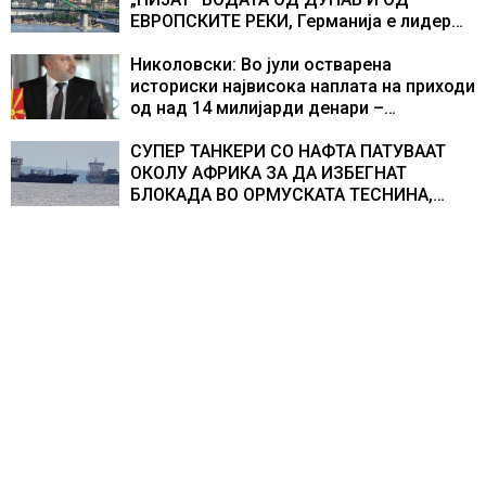
ЕВРОПСКИТЕ РЕКИ, Германија е лидер
во Европа по бројот на изградени
центри за податоци
Николовски: Во јули остварена
историски највисока наплата на приходи
од над 14 милијарди денари –
изградивме систем што испорачува
резултати
СУПЕР ТАНКЕРИ СО НАФТА ПАТУВААТ
ОКОЛУ АФРИКА ЗА ДА ИЗБЕГНАТ
БЛОКАДА ВО ОРМУСКАТА ТЕСНИНА,
повеќе од 1.000 бродови поминаа низ
морскиот премин со помош на
американската војска