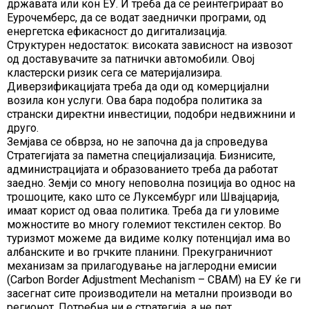
државата или кон ЕУ. И треба да се реинтегрираат во
Еурочемберс, да се водат заеднички програми, од
енергетска ефикасност до дигитализација.
Структурен недостаток: високата зависност на извозот
од доставувачите за патнички автомобили. Овој
кластерски ризик сега се материјализира.
Диверзификацијата треба да оди од комерцијални
возила кон услуги. Ова бара подобра политика за
странски директни инвестиции, подобри недвижнини и
друго.
Земјава се обврза, но не започна да ја спроведува
Стратегијата за паметна специјализација. Бизнисите,
администрацијата и образованието треба да работат
заедно. Земји со многу неповолна позиција во однос на
трошоците, како што се Луксембург или Швајцарија,
имаат корист од оваа политика. Треба да ги уловиме
можностите во многу големиот текстилен сектор. Во
туризмот можеме да видиме колку потенцијал има во
албанските и во грчките планини. Прекуграничниот
механизам за прилагодување на јаглеродни емисии
(Carbon Border Adjustment Mechanism – CBAM) на ЕУ ќе ги
засегнат сите производители на метални производи во
регионот. Потребна ни е стратегија, а не пет