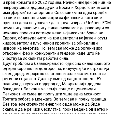
и пред кризата во 2022 година. Речиси ниеден од нив не
напредуваше, додека дури и Босна и Херцеговина сега
има „фарма“ на ветерници. Се сеќавам на една средба
со сите поранешни министри за финансии, кога сите
признаа дека не успеале да го реализираат Чебрен. ЕСМ
нема ниту знаење ниту финансиска моќ да раководи со
неколку проекти истовремено: највисоката брана во
Европа, обновувањето на три централи на јаглен, осум
хидроцентрали плус некои проекти за обновливи
извори на енергија. Но, земјава може да организира
отворени, фер и конкурентни тендери каде што ќе
учествува локалната работна сила.
Друг проблем е балансирањето, односно складирањето
од краткорочно на долгорочно; вклучувајќи и стратегија
за водород, веројатно со стопена сол како можност за
региони со јаглен. Далеку сме од нацрт-концепт. ЕУ
планира да купува водород од Мавританија, додека
Западниот Балкан има земја, сонце и цевководи.
Регионот не смее да пропушти уште една можност.
Третата работа е мрежата. Во земјава и преку граница.
Без тоа, електричната енергија овде може да биде
скапа, а да е речиси бесплатна, произведена од ветер и