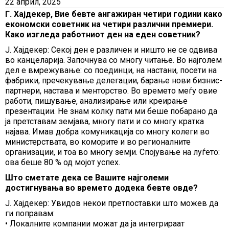
22 април, 2025
Г. Хајдекер, Вие бевте ангажиран четири години како
економски советник на четири различни премиери.
Како изгледа работниот ден на еден советник?
Ј. Хајдекер: Секој ден е различен и ништо не се одвива
во канцеларија. Започнува со многу читање. Во најголем
дел е вмрежување: со поединци, на настани, посети на
фабрики, пречекување делегации, барање нови бизнис-
партнери, настава и менторство. Во времето меѓу овие
работи, пишување, анализирање или креирање
презентации. Не знам колку пати ми беше побарано да
ја претставам земјава, многу пати и со многу кратка
најава. Имав добра комуникација со многу колеги во
министерствата, во коморите и во регионалните
организации, и тоа во многу земји. Спојување на луѓето:
ова беше 80 % од мојот успех.
Што сметате дека се Вашите најголеми
достигнувања во времето додека бевте овде?
Ј. Хајдекер: Увидов некои претпоставки што можев да
ги поправам:
• Локалните компании можат да ja интегрираат