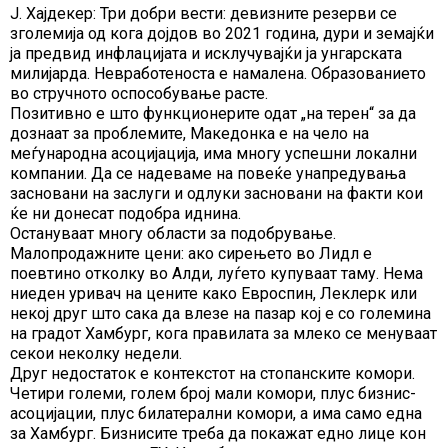
Ј. Хајдекер: Три добри вести: девизните резерви се
зголемија од кога дојдов во 2021 година, дури и земајќи
ја предвид инфлацијата и исклучувајќи ја унгарската
милијарда. Невработеноста е намалена. Образованието
во стручното оспособување расте.
Позитивно е што функционерите одат „на терен“ за да
дознаат за проблемите, Македонка е на чело на
меѓународна асоцијација, има многу успешни локални
компании. Да се надеваме на повеќе унапредувања
засновани на заслуги и одлуки засновани на факти кои
ќе ни донесат подобра иднина.
Остануваат многу области за подобрување.
Малопродажните цени: ако сирењето во Лидл е
поевтино отколку во Алди, луѓето купуваат таму. Нема
ниеден уривач на цените како Евроспин, Леклерк или
некој друг што сака да влезе на пазар кој е со големина
на градот Хамбург, кога правилата за млеко се менуваат
секои неколку недели.
Друг недостаток е контекстот на стопанските комори.
Четири големи, голем број мали комори, плус бизнис-
асоцијации, плус билатерални комори, а има само една
за Хамбург. Бизнисите треба да покажат едно лице кон