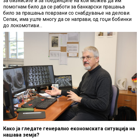
за бизнисите и за поединците на кои можев да им
помогнам било да се работи за банкарски прашања
било за прашања поврзани со снабдување на делови.
Сепак, има уште многу да се направи, од гоџи бобинки
до локомотиви…
Како ја гледате генерално економската ситуација на
нашава земја?