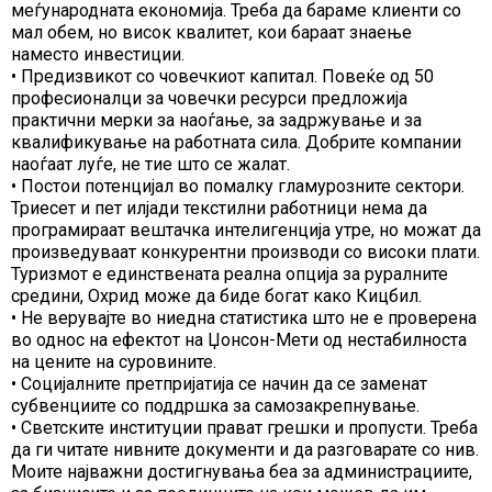
меѓународната економија. Треба да бараме клиенти со
мал обем, но висок квалитет, кои бараат знаење
наместо инвестиции.
• Предизвикот со човечкиот капитал. Повеќе од 50
професионалци за човечки ресурси предложија
практични мерки за наоѓање, за задржување и за
квалификување на работната сила. Добрите компании
наоѓаат луѓе, не тие што се жалат.
• Постои потенцијал во помалку гламурозните сектори.
Триесет и пет илјади текстилни работници нема да
програмираат вештачка интелигенција утре, но можат да
произведуваат конкурентни производи со високи плати.
Туризмот е единствената реална опција за руралните
средини, Охрид може да биде богат како Кицбил.
• Не верувајте во ниедна статистика што не е проверена
во однос на ефектот на Џонсон-Мети од нестабилноста
на цените на суровините.
• Социјалните претпријатија се начин да се заменат
субвенциите со поддршка за самозакрепнување.
• Светските институции прават грешки и пропусти. Треба
да ги читате нивните документи и да разговарате со нив.
Моите најважни достигнувања беа за администрациите,