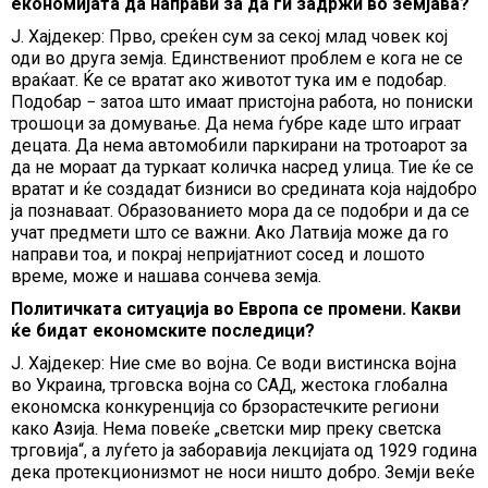
економијата да направи за да ги задржи во земјава?
Ј. Хајдекер: Прво, среќен сум за секој млад човек кој
оди во друга земја. Единствениот проблем е кога не се
враќаат. Ќе се вратат ако животот тука им е подобар.
Подобар − затоа што имаат пристојна работа, но пониски
трошоци за домување. Да нема ѓубре каде што играат
децата. Да нема автомобили паркирани на тротоарот за
да не мораат да туркаат количка насред улица. Тие ќе се
вратат и ќе создадат бизниси во средината која најдобро
ја познаваат. Образованието мора да се подобри и да се
учат предмети што се важни. Ако Латвија може да го
направи тоа, и покрај непријатниот сосед и лошото
време, може и нашава сончева земја.
Политичката ситуација во Европа се промени. Какви
ќе бидат економските последици?
Ј. Хајдекер: Ние сме во војна. Се води вистинска војна
во Украина, трговска војна со САД, жестока глобална
економска конкуренција со брзорастечките региони
како Азија. Нема повеќе „светски мир преку светска
трговија“, а луѓето ја заборавија лекцијата од 1929 година
дека протекционизмот не носи ништо добро. Земји веќе