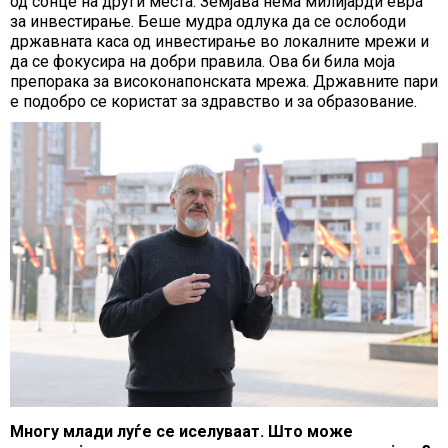
од сонце на други места. Земјава нема милијарди евра
за инвестирање. Беше мудра одлука да се ослободи
државната каса од инвестирање во локалните мрежи и
да се фокусира на добри правила. Ова би била моја
препорака за високонапонската мрежа. Државните пари
е подобро се користат за здравство и за образование.
Многу млади луѓе се иселуваат. Што може