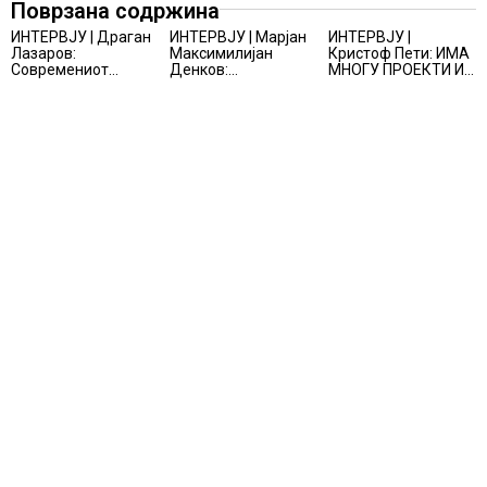
Поврзана содржина
работен процес
ИНТЕРВЈУ | Драган
ИНТЕРВЈУ | Марјан
ИНТЕРВЈУ |
Лазаров:
Максимилијан
Кристоф Пети: ИМА
Современиот
Денков:
МНОГУ ПРОЕКТИ И
бизнис не бара
СОЗДАВАМ
ПОНУДИ НА МАСА,
правно мислење,
ВНИМАТЕЛНО
НО ТИЕ НЕ СЕ
туку правно
ОСМИСЛЕНИ
МАТЕРИЈАЛИЗИРААТ
одржливо деловно
ПРОСТОРИ
решение