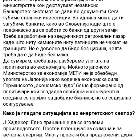
министерства кои дејствуваат независно.
Банкарство: системот се дави во документи. Сега
губиме странски инвестиции. Во иднина може да ги
загубиме банките, како во Словенија каде што е
поефикасно да се работи со банки од други земји.
Треба да работиме на заедничкиот регионален пазар
каде што ниту камионите ниту патниците не чекаат на
границите. Не е доволно да биде без царина, целта
треба да e дa биде без мака.
Да сумирам, треба да ја разбереме улогата на
политиката во економијата. Моќното јапонско
Министерство за економија МЕТИ не ја обезбеди
улогата на Јапонија како водечка економска сила.
Германското „економско чудо“ беше формирано од
политичари кои создадоа слободна и конкурентна
средина со профит за добрите бизниси, но со социјално
осигурување.
Како ја гледате ситуацијата во енергетскиот сектор?
Ј. Хајдекер: Едно прашање е да се зголеми
производството. Постои потенцијал за соларна и за
ветерна енергија. Многу проекти беа предложени, дури