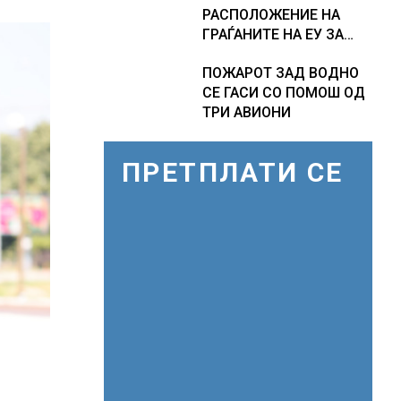
РАСПОЛОЖЕНИЕ НА
ГРАЃАНИТЕ НА ЕУ ЗА
ЗАЧЛЕНУВАЊЕТО НА
ПОЖАРОТ ЗАД ВОДНО
УКРАИНА, изненадува
СЕ ГАСИ СО ПОМОШ ОД
каква е поддршката од
ТРИ АВИОНИ
Полска, Франција и
Германија
ПРЕТПЛАТИ СЕ