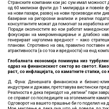
Странските компании кои јас сум имал можност д
од 60 милиони фунти до 1 милијарда и повеќе ф
на нови пазари, развој на нови производи или д
базирани на ригорозни анализи и реални подато
консултантите можат да помогнат за изработка ил
Поради околностите во кои работат македонскит
фокусиран на микроменаџирање и длабоко навл
генерираат најголема вредност – како стратеш
планови. Спротивно на ова, правилно поставен 
атрактивноста (а со тоа и вредноста) на енд ком
Глобалната економија поминува низ турбулен
одраз на финансискиот сектор во светот. Како
раст, со инфлацијата, со каматните стапки, со
Д. Фуна: Денешната финансиска и бизнис-клим
индустрии и држави, претставува вистински пред
Реалноста е дека периодот на „евтини“ пари зав
се справат со последиците на зголемените камат
Одговорот на вашето прашање би го поделил на д
Мое мислење е дека она што нè доведе до тука