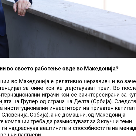
ии во своето работење овде во Македонија?
иции во Македонија е релативно неразвиен и во заче
енцијал за оние кои ќе дејствуваат први. Во посл
нтернационални играчи кои се заинтересирани за к
јата на Групер од страна на Делта (Србија). Следст
за институционални инвеститори на приватен капитал 
 Словенија, Србија), а не домашни, од Македонија.
е компании треба да размислуваат за 3 клучни теми.
) ги надраснува вештините и способностите на мена
орешни партнери.