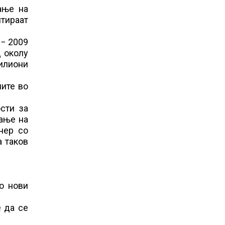
ање на
лтираат
 − 2009
д околу
милиони
иите во
сти за
ање на
тнер со
а таков
о нови
е да се