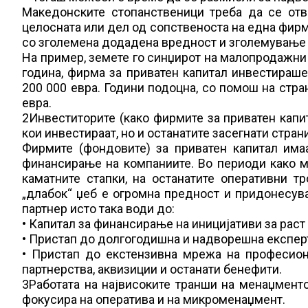
Македонските стопанственици треба да се от
целосната или дел од сопственоста на една фирм
со зголемена додадена вредност и зголемување н
На пример, земете го синџирот на малопродажни 
година, фирма за приватен капитал инвестираш
200 000 евра. Години подоцна, со помош на стр
евра.
2Инвеститорите (како фирмите за приватен капит
кои инвестираат, но и останатите засегнати стран
Фирмите (фондовите) за приватен капитал има
финансирање на компаниите. Во периоди како 
каматните стапки, на останатите оперативни т
„длабок“ џеб е огромна предност и придонесува 
партнер исто така води до:
• Капитал за финансирање на иницијативи за раст
• Пристап до долгогодишна и надворешна експер
• Пристап до екстензивна мрежа на професион
партнерства, аквизиции и останати бенефити.
3Работата на највисоките транши на менаџменто
фокусира на оператива и на микроменаџмент.