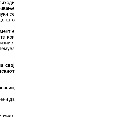
приходи
обивање
луки се
аде што
џмент е
те кои
бизнис-
олемува
а свој
мскиот
пании,
вени да
итика.