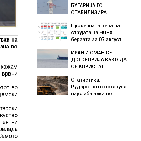
БУГАРИЈА ГО
доживуваа овој настан
СТАБИЛИЗИРА
што го промени текот
РЕГИОНАЛНИОТ
на историјата
Просечната цена на
ЕНЕРГЕТСКИ СИСТЕМ,
струјата на HUPX
како Бугарија стана
лжи на
берзата за 07 август
балкански шампион во
зна во
2026 изнесува 157,93
складирање на енергија
ИРАН И ОМАН СЕ
евра за мегават час, на
од батерии
ДОГОВОРИЈА КАКО ДА
МЕМО 153,56 евра за
а кажам
СЕ КОРИСТАТ
мегават час
а врвни
ПОМОРСКИТЕ
Статистика:
КОРИДОРИ ЗА
Рударството останува
тот во
БРОДОВИТЕ НИЗ
најслаба алка во
адемски
ОРМУСКАТА ТЕСНИНА
индустријата и покрај
потенцијалот за нови
стерски
инвестиции
куство
гентни
совлада
 Самото