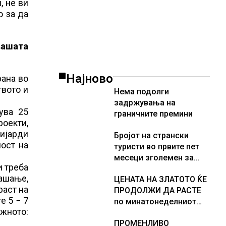
, не ви
о за да
вашата
Најново
рана во
твото и
Нема подолги
задржувања на
ува 25
граничните премини
роекти,
лијарди
Бројот на странски
ност на
туристи во првите пет
месеци зголемен за
и треба
23,6%, Македонија се
рашање,
ЦЕНАТА НА ЗЛАТОТО ЌЕ
позиционира како
раст на
ПРОДОЛЖИ ДА РАСТЕ
атрактивна туристичка
е 5 − 7
по минатонеделниот
дестинација
ожното:
раст на вредноста на
ПРОМЕНЛИВО
благородниот метал