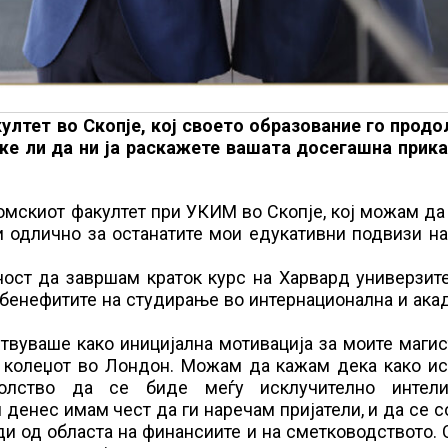
ултет во Скопје, кој своето образование го продо
е ли да ни ја раскажете вашата досегашна прика
номскиот факултет при УКИМ во Скопје, кој можам д
и одлично за останатите мои едукативни подвизи н
ост да завршам краток курс на Харвард универзите
в бенефитите на студирање во интернационална и ак
ствуваше како иницијална мотивација за моите маги
л колеџот во Лондон. Можам да кажам дека како ис
олство да се биде меѓу исклучително интели
 денес имам чест да ги наречам пријатели, и да се 
ди од областа на финансиите и на сметководството.