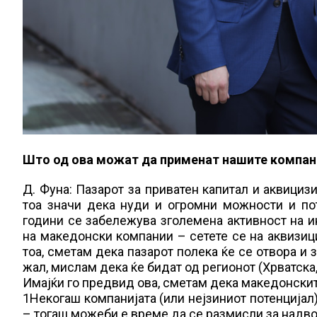
Што од ова можат да применат нашите компан
Д. Фуна: Пазарот за приватен капитал и аквициз
тоа значи дека нуди и огромни можности и пот
години се забележува зголемена активност на и
на македонски компании – сетете се на аквизици
тоа, сметам дека пазарот полека ќе се отвора и 
жал, мислам дека ќе бидат од регионот (Хрватска,
Имајќи го предвид ова, сметам дека македонскит
1Некогаш компанијата (или нејзиниот потенцијал
– тогаш можеби е време да се размисли за надв