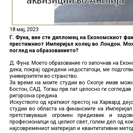
18 мај, 2023
Г. Фуна, вие сте дипломец на Економскиот фак
престижниот Империјал колеџ во Лондон. Мож
поглед на образованието?
Д. Фуна: Моето образование го започнав на Еко
дека, покрај одредени недостатоци, ме подготв
универзитети во странство.
За време на моите студии во Скопје имав можн
Бостон, САД. Тогаш прв пат целосно ги согледа
ригорозна средина.
Искуството од краткиот престој на Харвард деј
студии во областа на финансиите на Империја
претставуваше огромен предизвик и задов
професионалци од целиот свет, голем дел од кои
најсовремениот материјал и квантитативни мето