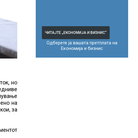
ЧИТАЈТЕ „ЕКОНОМИЈА И БИЗНИС“
Одберете ја вашата претплата на
Економија и бизнис
ток, но
едниве
упување
вено на
кои, за
џментот