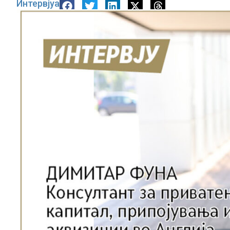
Интервјуа