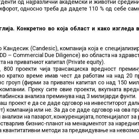
денти од најразлични академски и животни средини
мфорот, односно треба да дадете 110 % од себе сам
лија. Конкретно во која област и како изгледа 
 Кандесик (Candesic), компанија која е специјализи
D – Commercial Due Diligence) во областа на здравс
 на приватниот капитал (Private equity).
д 800 проекти чија трансакциска вредност премин
во кратко време имав чест да работам на над 20 п
рс гроуп (фирми за приватен капитал со над 150 ми
 компании. Преку сите овие проекти, вкупната вред
длабинска анализа преминува над 3 милијарди фунти.
 наш проект е да се даде одговор на инвеститорот дал
т) компанија или не. За да се даде одговор на ова п
ализи на пазарот, конкуренцијата, потенцијалот за 
 остварлив бизнис-планот на менаџментот за нареднит
на квантитативни методи за предвидување на невозм