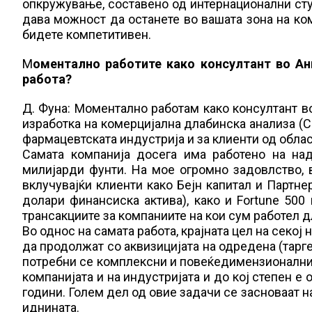
опкружување, составено од интернационални сту
дава можност да останете во вашата зона на ко
бидете компетитивен.
М
оментално работите како консултант во Анг
работа?
Д. Фуна: Моментално работам како консултант во
изработка на комерцијална длабинска анализа (CD
фармацевтската индустрија и за клиенти од областа
Самата компанија досега има работено на на
милијарди фунти. На мое огромно задовлство, 
вклучувајќи клиенти како Бејн капитал и Партне
долари финансиска актива), како и Fortune 500
трансакциите за компаниите на кои сум работел 
Во однос на самата работа, крајната цел на секој
да продолжат со аквизицијата на одредена (тарге
потребни се комплексни и повеќедимензионални ан
компанијата и на индустријата и до кој степен е
години. Голем дел од овие задачи се засноваат 
иднината.