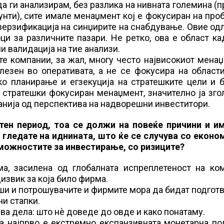
а ги анализирам, без разлика на нивната големина (
унти), сите имале менаџмент кој е фокусиран на пр
иверзификација на синџирите на снабдување. Овие од
ци за различните пазари. Не ретко, ова е област к
и валидација на тие анализи.
е компании, за жал, многу често највисокиот мена
езен во оперативата, а не се фокусира на области
ко планирање и егзекуција на стратешките цели и 
и стратешки фокусиран менаџмент, значително ја зг
панија од перспектива на надворешни инвеститори.
тен период, тоа се должи на повеќе причини и им
 гледате на иднината, што ќе се случува со еконо
 можностите за инвестирање, со ризиците?
а, засилена од глобалната испреплетеност на ком
извик за која било фирма.
рши и потрошувачите и фирмите мора да бидат подгот
ни стапки.
ва дела: што нè доведе до овде и како понатаму.
 најпрво е екстремно експанзивната монетарна пол