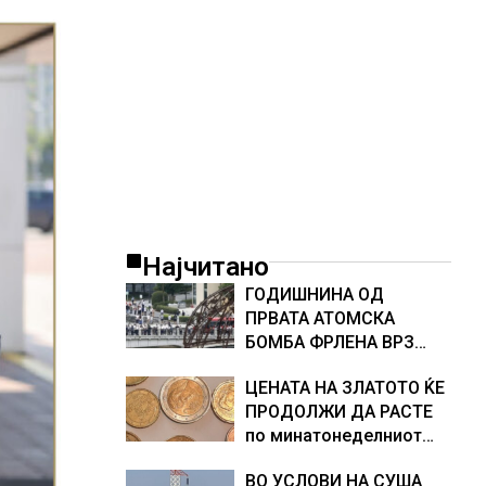
Најчитано
ГОДИШНИНА ОД
ПРВАТА АТОМСКА
БОМБА ФРЛЕНА ВРЗ
ХИРОШИМА – „БОЖЕ,
ЦЕНАТА НА ЗЛАТОТО ЌЕ
ШТО НАПРАВИВМЕ“,
ПРОДОЛЖИ ДА РАСТЕ
како дел од екипажот
по минатонеделниот
во авионот „Енола Геј“ и
раст на вредноста на
учесниците во
ВО УСЛОВИ НА СУША
благородниот метал
бомбардирањето го