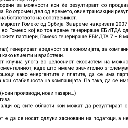
ворени за можности кои ќе резултираат со продав
а. Во огромен дел од времето, овие трансакции резу
а богатството на сопственикот.
маркети Гомекс од Србија. За време на кризата 2007
е во Гомекс кој во тоа време генерираше ЕБИТДА о
анските партнери, Гомекс генерираше ЕБИДТА 7 − 8 
ал) генерираат вредност за економијата, за компан
и како клиенти и вработени.
ат клучна улога во целосниот екосистем на можно
моменталниот, каде што имаме значително зголемув
рошоци како енергентите и платите, да се има пар
кон стабилноста на компанијата. Па така, да се им
 (нови производи, нови пазари…)
тиза
алци од сите области кои можат да резултираат с
т е да се носат одлуки засновани на податоци, а н