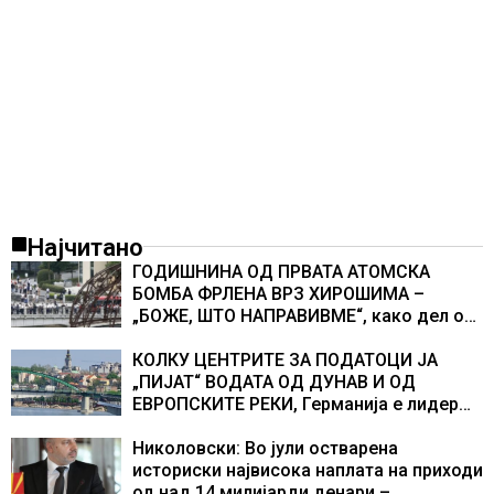
Најчитано
ГОДИШНИНА ОД ПРВАТА АТОМСКА
БОМБА ФРЛЕНА ВРЗ ХИРОШИМА –
„БОЖЕ, ШТО НАПРАВИВМЕ“, како дел од
екипажот во авионот „Енола Геј“ и
учесниците во бомбардирањето го
КОЛКУ ЦЕНТРИТЕ ЗА ПОДАТОЦИ ЈА
доживуваа овој настан што го промени
„ПИЈАТ“ ВОДАТА ОД ДУНАВ И ОД
текот на историјата
ЕВРОПСКИТЕ РЕКИ, Германија е лидер
во Европа по бројот на изградени
центри за податоци
Николовски: Во јули остварена
историски највисока наплата на приходи
од над 14 милијарди денари –