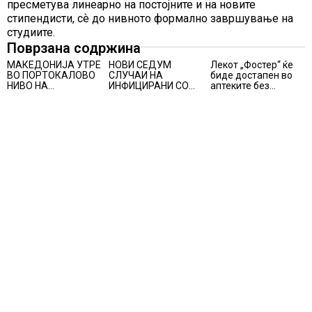
пресметува линеарно на постојните и на новите
стипендисти, сѐ до нивното формално завршување на
студиите.
Поврзана содржина
МАКЕДОНИЈА УТРЕ
НОВИ СЕДУМ
Лекот „Фостер“ ќе
ВО ПОРТОКАЛОВО
СЛУЧАИ НА
биде достапен во
НИВО НА
ИНФИЦИРАНИ СО
аптеките без
ОПАСНОСТ ОД
ВИРУСОТ ЗАПАДЕН
доплата, само со
ВИСОКИ
НИЛ, тројца
законски
ТЕМПЕРАТУРИ
пациенти се во
утврдената
критична состојба
партиципација