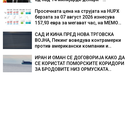
изградивме систем што испорачува
резултати
Просечната цена на струјата на HUPX
берзата за 07 август 2026 изнесува
157,93 евра за мегават час, на МЕМО
153,56 евра за мегават час
САД И КИНА ПРЕД НОВА ТРГОВСКА
ВОЈНА, Пекинг воведува контрамерки
против американски компании и
организации
ИРАН И ОМАН СЕ ДОГОВОРИЈА КАКО ДА
СЕ КОРИСТАТ ПОМОРСКИТЕ КОРИДОРИ
ЗА БРОДОВИТЕ НИЗ ОРМУСКАТА
ТЕСНИНА