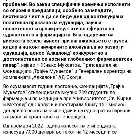
проблеми. Во вакви специфични времиња исполнети
со огромни предизвици, особено за младите,
вистинска чест е да се биде дел од континуирана
позитивна приказна на едукација, научна
посветеност и врвни резултати во сферата на
здравството и фармацијата. Благодарение на
високата селективност при ангажирањето стручен
кадар и на континуираните вложувања во развој и
едукација, денес ’Алкалоид’ конкурентно и
достоинствено се носи на глобалниот фармацевтски
пазар“
, изјави г. Живко Мукаетов, Претседател на
Фондацијата „Трајче Мукаетов“ и Генерален директор на
компанијата „Алкалоид“ АД Скопје.
Во осумнаесет години постоење, Фондацијата „Трајче
Мукаетов“ стипендирала вкупно 739 студенти по
фармација и по медицина при Универзитетот „Св. Кирил
и Методиј“ од Скопје и инвестирала близу 151 милион
денари по основ на стипендии и на еднократни парични
награди за првенците на генерација.
Oд ноември 2022 година износот на стипендијата
изнесува 7.000 денари во текот на 12 месеци и се