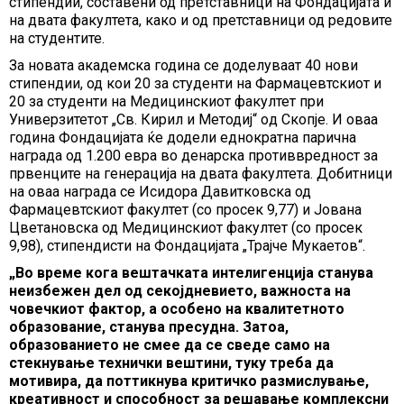
стипендии, составени од претставници на Фондацијата и
на двата факултета, како и од претставници од редовите
на студентите.
За новата академска година се доделуваат 40 нови
стипендии, од кои 20 за студенти на Фармацевтскиот и
20 за студенти на Медицинскиот факултет при
Универзитетот „Св. Кирил и Методиј“ oд Скопје. И оваа
година Фондацијата ќе додели еднократна парична
награда од 1.200 евра во денарска противвредност за
првенците на генерација на двата факултета. Добитници
на оваа награда се Исидора Давитковска од
Фармацевтскиот факултет (со просек 9,77) и Јована
Цветановска од Медицинскиот факултет (со просек
9,98), стипендисти на Фондацијата „Трајче Мукаетов“.
„Во време кога вештачката интелигенција станува
неизбежен дел од секојдневието, важноста на
човечкиот фактор, а особено на квалитетното
образование, станува пресудна. Затоа,
образованието не смее да се сведе само на
стекнување технички вештини, туку треба да
мотивира, да поттикнува критичко размислување,
креативност и способност за решавање комплексни