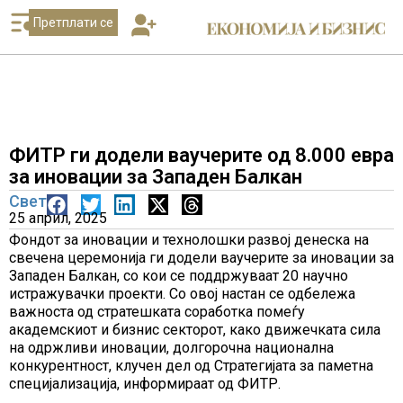
Претплати се
ФИТР ги додели ваучерите од 8.000 евра
за иновации за Западен Балкан
Свет
25 април, 2025
Фондот за иновации и технолошки развој денеска на
свечена церемонија ги додели ваучерите за иновации за
Западен Балкан, со кои се поддржуваат 20 научно
истражувачки проекти. Со овој настан се одбележа
важноста од стратешката соработка помеѓу
академскиот и бизнис секторот, како движечката сила
на одржливи иновации, долгорочна национална
конкурентност, клучен дел од Стратегијата за паметна
специјализација, информираат од ФИТР.