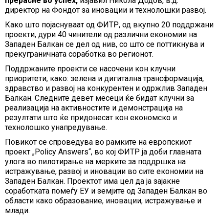
прерасне во успех,
изјавил Никола Додов, в.д.
директор на Фондот за иновации и технолошки развој.
Како што појаснуваат од ФИТР, од вкупно 20 поддржани
проекти, дури 40 чинители од различни економии на
Западен Балкан се дел од нив, со што се поттикнува и
прекуграничната соработка во регионот.
Поддржаните проекти се насочени кон клучни
приоритети, како: зелена и дигитална трансформација,
здравство и развој на конкурентен и одржлив Западен
Балкан. Следните девет месеци ќе бидат клучни за
реализација на активностите и демонстрација на
резултати што ќе придонесат кон економско и
технолошко унапредување.
Повикот се спроведува во рамките на европскиот
проект „Policy Answers“, во кој ФИТР ја доби главната
улога во пилотирање на мерките за поддршка на
истражување, развој и иновации во сите економии на
Западен Балкан. Проектот има цел да ја зајакне
соработката помеѓу ЕУ и земјите од Западен Балкан во
области како образование, иновации, истражување и
млади.