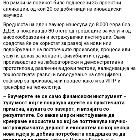
Во рамки на повикот биле поднесени 35 проектни
апликации, од кои 20 се добитници на иновациски
ваучери.
Вредноста на еден ваучер изнесува до 8.000 евра без
ДДВ, а покрива до 80 отсто од трошоците за услуги од
високообразовни и истражувачки институции. Овие
средства ќе се користат за развој на нови или
подобрување на постоечките производи, процеси или
услуги, доказ за концепт, физибилити студија,
производство на лабараториски и демонстративни
прототипови, различни видови тестови, валидизација на
технологијата, развој и воведување на специјален
софтвер за производ или процес, како и за ИПР и
трансфер на технологија.
– Ваучерите не се само финансиски инструмент –
туку мост кој ги поврзува идеите со практичната
примена, науката со пазарот, и визијата со
резултатите. Со вакви мерки настојуваме да
креираме екосистем во кој се поттикнува научно-
истражувачката дејност и екосистем во кој секоја
нова идеја ја добива потребната поддршка за да