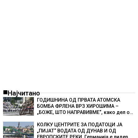
Најчитано
ГОДИШНИНА ОД ПРВАТА АТОМСКА
БОМБА ФРЛЕНА ВРЗ ХИРОШИМА –
„БОЖЕ, ШТО НАПРАВИВМЕ“, како дел од
екипажот во авионот „Енола Геј“ и
учесниците во бомбардирањето го
КОЛКУ ЦЕНТРИТЕ ЗА ПОДАТОЦИ ЈА
доживуваа овој настан што го промени
„ПИЈАТ“ ВОДАТА ОД ДУНАВ И ОД
текот на историјата
ЕВРОПСКИТЕ РЕКИ, Германија е лидер