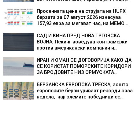
во Европа по бројот на изградени
центри за податоци
Просечната цена на струјата на HUPX
берзата за 07 август 2026 изнесува
157,93 евра за мегават час, на МЕМО
153,56 евра за мегават час
САД И КИНА ПРЕД НОВА ТРГОВСКА
ВОЈНА, Пекинг воведува контрамерки
против американски компании и
организации
ИРАН И ОМАН СЕ ДОГОВОРИЈА КАКО ДА
СЕ КОРИСТАТ ПОМОРСКИТЕ КОРИДОРИ
ЗА БРОДОВИТЕ НИЗ ОРМУСКАТА
ТЕСНИНА
БЕРЗАНСКА ЕВРОПСКА ТРЕСКА, зошто
европските берзи уриваат рекорди оваа
недела, најголемите победници се
помалку познатите компании за ВИ