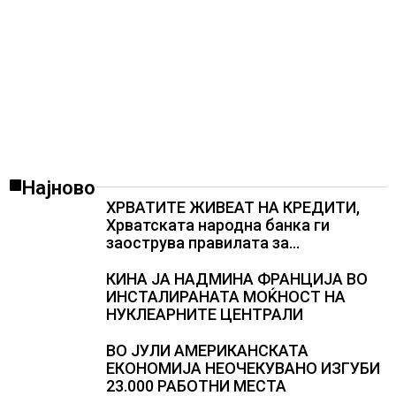
Најново
ХРВАТИТЕ ЖИВЕАТ НА КРЕДИТИ,
Хрватската народна банка ги
заострува правилата за
кредитирање и предупредува на
зголемени ризици во финансискиот
КИНА ЈА НАДМИНА ФРАНЦИЈА ВО
систем
ИНСТАЛИРАНАТА МОЌНОСТ НА
НУКЛЕАРНИТЕ ЦЕНТРАЛИ
ВО ЈУЛИ АМЕРИКАНСКАТА
ЕКОНОМИЈА НЕОЧЕКУВАНО ИЗГУБИ
23.000 РАБОТНИ МЕСТА