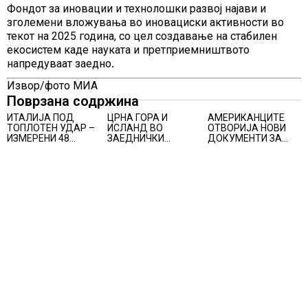
Фондот за иновации и технолошки развој најави и
зголемени вложувања во иновациски активности во
текот на 2025 година, со цел создавање на стабилен
екосистем каде науката и претприемништвото
напредуваат заедно
.
Извор/фото МИА
Поврзана содржина
ИТАЛИЈА ПОД
ЦРНА ГОРА И
АМЕРИКАНЦИТЕ
ТОПЛОТЕН УДАР –
ИСЛАНД ВО
ОТВОРИЈА НОВИ
ИЗМЕРЕНИ 48
ЗАЕДНИЧКИ
ДОКУМЕНТИ ЗА
СТЕПЕНИ,
„ПАКЕТ“ БИ
НЛО, Федералното
МЕТЕОРОЛОЗИТЕ
МОЖЕЛЕ ДА СЕ
биро за истраги
НАЈАВИЈА НОВИ
ПРИКЛУЧАТ КОН ЕУ
проверувало
ПРОГНОЗИ ЗА
снимки за „Големи
СРЕДИНАТА НА
темни триаголници
АВГУСТ
со светла“