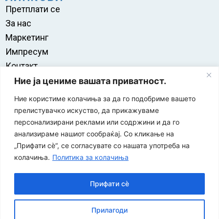
Претплати се
За нас
Маркетинг
Импресум
Контакт
Правила на користење
Ние ја цениме вашата приватност.
Ние користиме колачиња за да го подобриме вашето
прелистувачко искуство, да прикажуваме
персонализирани реклами или содржини и да го
анализираме нашиот сообраќај. Со кликање на
„Прифати сè“, се согласувате со нашата употреба на
колачиња.
Политика за колачиња
Прифати сè
“ЕУРО-МАК-КОМПАНИ” Д.О.О е членка на асоцијацијата
Прилагоди
за заштита на печатени медиуми