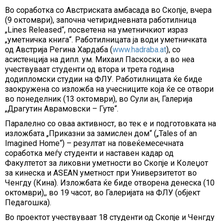
Во соработка со Австриската амбасада во Скопје, вчера
(9 октомври), започна четиридневната работилница
„Lines Released“, посветена на уметничкиот израз
„уметничка книга“. Работилницата ја води уметничката
од Австрија Регина Хардаба (
www.hadraba.at
), со
асистенција на дипл. ум. Михаил Паскоски, а во неа
учествуваат студенти од втора и трета година
додипломски студии на ФЛУ. Работилницата ќе биде
заокружена со изложба на учесниците која ќе се отвори
во понеделник (13 октомври), во Сули ан, Галерија
„Драгутин Аврамовски – Гуте“.
Паралелно со оваа активност, во тек е и подготовката на
изложбата „Приказни за замислен дом“ („Tales of an
Imagined Home“) – резултат на повеќемесечната
соработка меѓу студенти и наставен кадар од
Факултетот за ликовни уметности во Скопје и Колеџот
за кинеска и ASEAN уметност при Универзитетот во
Ченгду (Кина). Изложбата ќе биде отворена денеска (10
октомври),, во 19 часот, во Галеријата на ФЛУ (објект
Педагошка).
Во проектот учествуваат 18 студенти од Скопје и Ченгду