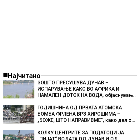
Најчитано
ЗОШТО ПРЕСУШУВА ДУНАВ –
ИСПАРУВАЊЕ КАКО ВО АФРИКА И
НАМАЛЕН ДОТОК НА ВОДА, објаснување
на хидрогеолог од Србија
ГОДИШНИНА ОД ПРВАТА АТОМСКА
БОМБА ФРЛЕНА ВРЗ ХИРОШИМА –
„БОЖЕ, ШТО НАПРАВИВМЕ“, како дел од
екипажот во авионот „Енола Геј“ и
учесниците во бомбардирањето го
КОЛКУ ЦЕНТРИТЕ ЗА ПОДАТОЦИ ЈА
доживуваа овој настан што го промени
„ПИЈАТ“ ВОДАТА ОД ДУНАВ И ОД