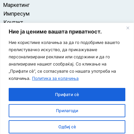
Маркетинг
Импресум
Контакт
Правила на користење
Ние ја цениме вашата приватност.
Ние користиме колачиња за да го подобриме вашето
прелистувачко искуство, да прикажуваме
персонализирани реклами или содржини и да го
анализираме нашиот сообраќај. Со кликање на
„Прифати сè“, се согласувате со нашата употреба на
колачиња.
Политика за колачиња
Прифати сè
“ЕУРО-МАК-КОМПАНИ” Д.О.О е членка на асоцијацијата
Прилагоди
за заштита на печатени медиуми
Одбиј сè
©
2026
Економија и Бизнис
Политика за приватност
|
| Developed by:
Unet
Политика за колачиња