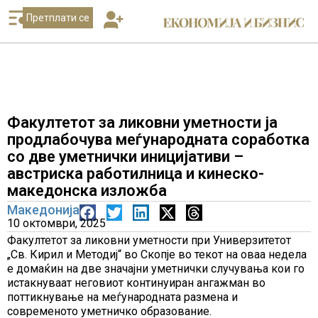
Претплати се
Факултетот за ликовни уметности ја
продлабочува меѓународната соработка
со две уметнички иницијативи –
австриска работилница и кинеско-
македонска изложба
Македонија
10 октомври, 2025
Факултетот за ликовни уметности при Универзитетот
„Св. Кирил и Методиј“ во Скопје во текот на оваа недела
е домаќин на две значајни уметнички случувања кои го
истакнуваат неговиот континуиран ангажман во
поттикнување на меѓународната размена и
современото уметничко образование.