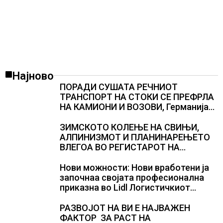
Најново
ПОРАДИ СУШАТА РЕЧНИОТ
ТРАНСПОРТ НА СТОКИ СЕ ПРЕФРЛА
НА КАМИОНИ И ВОЗОВИ, Германија
со итни мерки овозможува
камионџиите да возат и во недела
ЗИМСКОТО КОЛЕЊЕ НА СВИЊИ,
АЛПИНИЗМОТ И ПЛАНИНАРЕЊЕТО
ВЛЕГОА ВО РЕГИСТАРОТ НА
КУЛТУРНО НАСЛЕДСТВО НА
СЛОВЕНИЈА
Нови можности: Нови вработени ја
започнаа својата професионална
приказна во Lidl Логистичкиот
центар во Куманово
РАЗВОЈОТ НА ВИ Е НАЈВАЖЕН
ФАКТОР ЗА РАСТ НА