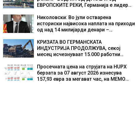
текот на историјата
ЕВРОПСКИТЕ РЕКИ, Германија е лидер
во Европа по бројот на изградени
центри за податоци
Николовски: Во јули остварена
историски највисока наплата на приходи
од над 14 милијарди денари –
изградивме систем што испорачува
резултати
КРИЗАТА ВО ГЕРМАНСКАТА
ИНДУСТРИЈА ПРОДОЛЖУВА, секој
месец исчезнуваат 15.000 работни
места
Просечната цена на струјата на HUPX
берзата за 07 август 2026 изнесува
157,93 евра за мегават час, на МЕМО
153,56 евра за мегават час