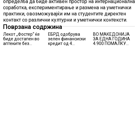
определба да биде активен простор на интернационална
соработка, експериментирање и размена на уметнички
практики, овозможувајќи им на студентите директен
контакт со различни културни и уметнички контексти.
Поврзана содржина
Лекот „Фостер“ ќе
ЕБРД одобрува
ВО МАКЕДОНИЈА
биде достапен во
зелен финансиски
ЗА ЕДНА ГОДИНА
аптеките без
кредит од 4
4.900 ПОМАЛКУ
доплата, само со
милиони евра на
ЗАПИШАНИ
законски
НЛБ Банка
ПРВАЧИЊА
утврдената
партиципација