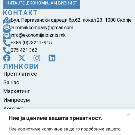
ЧИТАЈТЕ „ЕКОНОМИЈА И БИЗНИС“
КОНТАКТ
Бул. Партизански одреди бр.62, локал 23 1000 Скопје
euromakcompany@gmail.com
info@ekonomijaibiznis.mk
+389 (0)23211-915
075 421 362
ЛИНКОВИ
Претплати се
За нас
Маркетинг
Импресум
Контакт
Правила на користење
Ние ја цениме вашата приватност.
Ние користиме колачиња за да го подобриме вашето