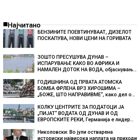
Најчитано
БЕНЗИНИТЕ ПОЕВТИНУВААТ, ДИЗЕЛОТ
ПОСКАПУВА, НОВИ ЦЕНИ НА ГОРИВАТА
ЗОШТО ПРЕСУШУВА ДУНАВ –
ИСПАРУВАЊЕ КАКО ВО АФРИКА И
НАМАЛЕН ДОТОК НА ВОДА, објаснување
на хидрогеолог од Србија
ГОДИШНИНА ОД ПРВАТА АТОМСКА
БОМБА ФРЛЕНА ВРЗ ХИРОШИМА –
„БОЖЕ, ШТО НАПРАВИВМЕ“, како дел од
екипажот во авионот „Енола Геј“ и
учесниците во бомбардирањето го
КОЛКУ ЦЕНТРИТЕ ЗА ПОДАТОЦИ ЈА
доживуваа овој настан што го промени
„ПИЈАТ“ ВОДАТА ОД ДУНАВ И ОД
текот на историјата
ЕВРОПСКИТЕ РЕКИ, Германија е лидер
во Европа по бројот на изградени
центри за податоци
Николовски: Во јули остварена
историски највисока наплата на приходи