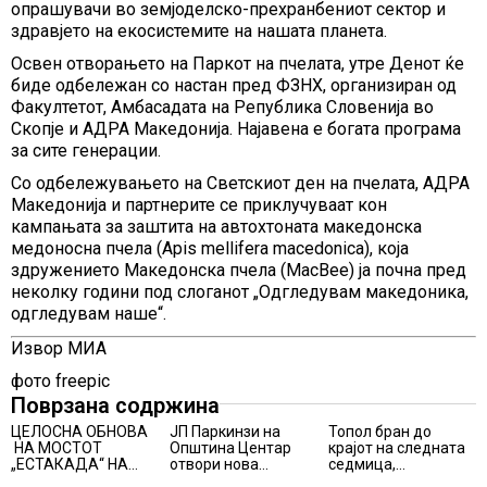
опрашувачи во земјоделско-прехранбениот сектор и
здравјето на екосистемите на нашата планета.
Освен отворањето на Паркот на пчелата, утре Денот ќе
биде одбележан со настан пред ФЗНХ, организиран од
Факултетот, Амбасадата на Република Словенија во
Скопје и АДРА Македонија. Најавена е богата програма
за сите генерации.
Со одбележувањето на Светскиот ден на пчелата, АДРА
Македонија и партнерите се приклучуваат кон
кампањата за заштита на автохтоната македонска
медоносна пчела (Apis mellifera macedonica), која
здружението Македонска пчела (MacBee) ја почна пред
неколку години под слоганот „Одгледувам македоника,
одгледувам наше“.
Извор МИА
фото freepic
Поврзана содржина
ЦЕЛОСНА ОБНОВА
ЈП Паркинзи на
Топол бран до
НА МОСТОТ
Општина Центар
крајот на следната
„ЕСТАКАДА“ НА
отвори нова
седмица,
ИЗЛЕЗОТ ОД
канцеларија за
температури над 40