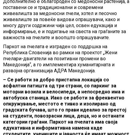
Дополнително е облагороден со медоносни растенија, а
поставени се и традиционални и современи
живеалишта за медоносни пчели, хотел и песочно
живеалиште за повеќе видови опрашувачи, како и
многу други содржини чија цел, освен едукација и
информирање, е и подигање на свеста на граѓаните за
важноста на пчелите и воопшто опрашувачите.
Паркот на пчелата е изграден со поддршка на
Република Словенија во рамки на проектот „Жени
пчелари-двигатели на позитивни промени во
Македонија“, а го имплементира хуманитарната и
развојна организација АДРА Македонија.
– Се работи за добро пристапна локација со
асфалтни патишта од три страни, со паркинг за
моторни возила и велосипеди, а непосредно има и
автобуска станица. Иако се работи за фреквентно
опкружување, местото е тивко и изолирано од
градската бучава, што го прави идеално за престој
на студенти, повозрасни лица, деца, но и останати
категории граѓани. Паркот на пчелата има своја
едукативна и информативна намена каде
студентите, учениците и јавноста ќе имаат можност