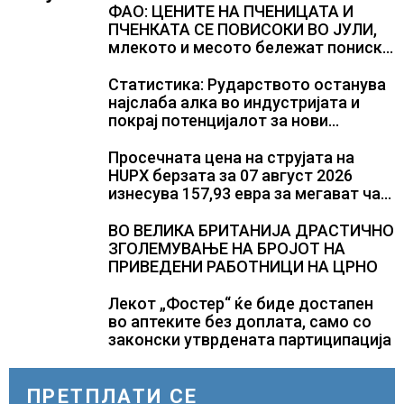
ФАО: ЦЕНИТЕ НА ПЧЕНИЦАТА И
ПЧЕНКАТА СЕ ПОВИСОКИ ВО ЈУЛИ,
млекото и месото бележат пониски
цени
Статистика: Рударството останува
најслаба алка во индустријата и
покрај потенцијалот за нови
инвестиции
Просечната цена на струјата на
HUPX берзата за 07 август 2026
изнесува 157,93 евра за мегават час,
на МЕМО 153,56 евра за мегават час
ВО ВЕЛИКА БРИТАНИЈА ДРАСТИЧНО
ЗГОЛЕМУВАЊЕ НА БРОЈОТ НА
ПРИВЕДЕНИ РАБОТНИЦИ НА ЦРНО
Лекот „Фостер“ ќе биде достапен
во аптеките без доплата, само со
законски утврдената партиципација
ПРЕТПЛАТИ СЕ