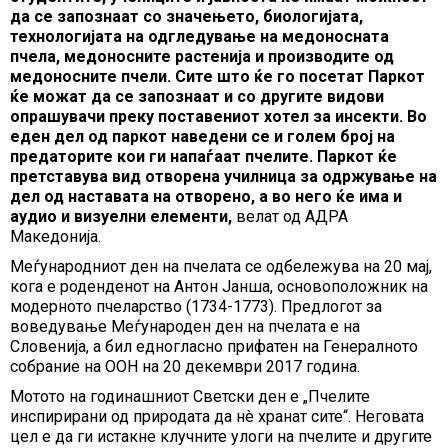
да се запознаат со значењето, биологијата,
технологијата на одгледување на медоносната
пчела, медоносните растенија и производите од
медоносните пчели. Сите што ќе го посетат Паркот
ќе можат да се запознаат и со другите видови
опрашувачи преку поставениот хотел за инсекти. Во
еден дел од паркот наведени се и голем број на
предаторите кои ги напаѓаат пчелите. Паркот ќе
претставува вид отворена училница за одржување на
дел од наставата на отворено, а во него ќе има и
аудио и визуелни елементи,
велат од АДРА
Македонија.
Меѓународниот ден на пчелата се одбележува на 20 мај,
кога е роденденот на Антон Јанша, основоположник на
модерното пчеларство (1734-1773). Предлогот за
воведување Меѓународен ден на пчелата е на
Словенија, а бил едногласно прифатен на Генералното
собрание на ООН на 20 декември 2017 година.
Мотото на годинашниот Светски ден е „Пчелите
инспирирани од природата да нè хранат сите“. Неговата
цел е да ги истакне клучните улоги на пчелите и другите