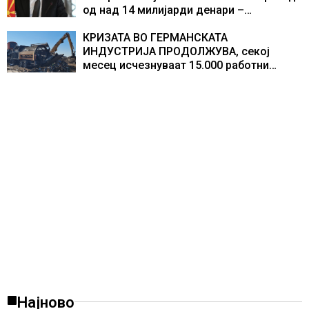
од над 14 милијарди денари –
изградивме систем што испорачува
резултати
КРИЗАТА ВО ГЕРМАНСКАТА
ИНДУСТРИЈА ПРОДОЛЖУВА, секој
месец исчезнуваат 15.000 работни
места
Најново