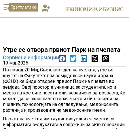
Претплати се
Утре се отвора првиот Парк на пчелата
Сервисни информации
19 мај, 2025
По повод 20 Мај, Светскиот ден на пчелата, утре во
кругот на Факултетот за земјоделски науки и храна
(ФЗНХ) ќе биде отворен првиот Парк на пчелата во
земјава. Овој простор е училница за студентите, но и
место на кое сите посетители, независно од возраста, ќе
можат да се запознаат со значењето и биологијата на
пчелите, технологијата на одгледување, медоносните
растенија и производите на медоносните пчели.
Паркот на пчелата има аудиовизуелни елементи со
информативно-едукативна содржини за сите генерации.