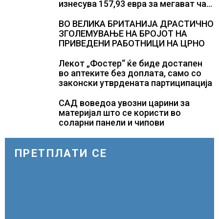
изнесува 157,93 евра за мегават час,
на МЕМО 153,56 евра за мегават час
ВО ВЕЛИКА БРИТАНИЈА ДРАСТИЧНО
ЗГОЛЕМУВАЊЕ НА БРОЈОТ НА
ПРИВЕДЕНИ РАБОТНИЦИ НА ЦРНО
Лекот „Фостер“ ќе биде достапен
во аптеките без доплата, само со
законски утврдената партиципација
САД воведоа увозни царини за
материјал што се користи во
соларни панели и чипови
ПРЕТПЛАТИ СЕ