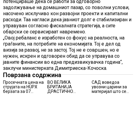
потенцираше дека се работи за одговорно
задолжување на домашниот пазар, со поволни услови,
насочено исклучиво кон развојни проекти и капитални
расходи. Таа нагласи дека јавниот долг е стабилизиран и
управуван согласно фискалната стратегија, а сите
обврски се сервисираат навремено.
„Овој ребаланс е изработен со фокус на реалноста, на
граѓаните, на потребите на економијата. Тој е дел од
визија за развој, не за застој. Тој не е совршен, но е
нужен, искрен и одговорен обид да се управува со
јавните финансии во една предизвикувачка година“,
заклучи министерката Димитриеска-Кочоска.
Поврзана содржина
Просечната цена на
ВО ВЕЛИКА
САД воведоа
струјата на HUPX
БРИТАНИЈА
увозни царини за
берзата за 07
ДРАСТИЧНО
материјал што се
август 2026
ЗГОЛЕМУВАЊЕ НА
користи во соларни
изнесува 157,93
БРОЈОТ НА
панели и чипови
евра за мегават
ПРИВЕДЕНИ
час, на МЕМО 153,56
РАБОТНИЦИ НА
евра за мегават час
ЦРНО