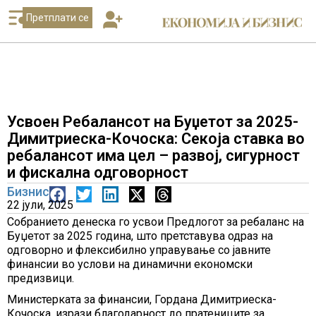
Претплати се
Усвоен Ребалансот на Буџетот за 2025-
Димитриеска-Кочоска: Секоја ставка во
ребалансот има цел – развој, сигурност
и фискална одговорност
Бизнис
22 јули, 2025
Собранието денеска го усвои Предлогот за ребаланс на
Буџетот за 2025 година, што претставува одраз на
одговорно и флексибилно управување со јавните
финансии во услови на динамични економски
предизвици.
Министерката за финансии, Гордана Димитриеска-
Кочоска, изрази благодарност до пратениците за