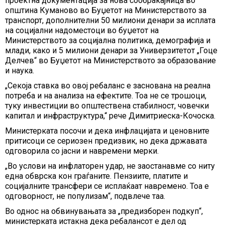
проектна документација за нова сообраќајница во
општина Куманово во Буџетот на Министерството за
транспорт, дополнителни 50 милиони денари за исплата
на социјални надоместоци во буџетот на
Министерството за социјална политика, демографија и
млади, како и 5 милиони денари за Универзитетот „Гоце
Делчев“ во Буџетот на Министерството за образование
и наука.
„Секоја ставка во овој ребаланс е заснована на реална
потреба и на анализа на ефектите. Тоа не се трошоци,
туку инвестиции во општествена стабилност, човечки
капитал и инфраструктура,“ рече Димитриеска-Кочоска.
Министерката посочи и дека инфлацијата и ценовните
притисоци се сериозен предизвик, но дека државата
одговорила со јасни и навремени мерки.
„Во услови на инфлаторен удар, не заостанавме со ниту
една обврска кон граѓаните. Пензиите, платите и
социјалните трансфери се исплаќаат навремено. Тоа е
одговорност, не популизам“, подвлече таа.
Во однос на обвинувањата за „предизборен подкуп“,
министерката истакна дека ребалансот е дел од