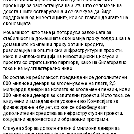
проекција за раст останува на 3,7%, што се темели на
досегашните остварувања и се очекува да биде
поддржана од инвестициите, кои се главен двигател на
економијата.
Ребалансот исто така ја потврдува заложбата за
стабилност на домашната економија преку поддршка на
домашните компании преку евтини кредити,
реализација на општински инфраструктурни проекти,
како и имплементација на инвестициски циклуси и
проекти со стратешките партнери, како на билатерално,
така и на мултилатерално ниво.
Во состав на ребалансот, предвидени се дополнителни
800 милиони денари за зголемување на плати, 2,5
милијарди денари за исплата на зголемени пензии, нови
300 милиони денари за капитални проекти. Исто така, се
вклучени и амандманите усвоени во Комисијата за
финансирање и буџет, со кои се обезбедуваат
дополнителни средства за инфраструктурни проекти,
социјални надоместоци и образовни програми.
Станува збор за дополнителни 6 милиони денари за