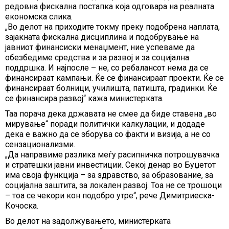
редовна фискална постапка која одговара на реалната
економска слика.
„Во делот на приходите токму преку подобрена наплата,
зајакната фискална дисциплина и подобрување на
јавниот финансиски менаџмент, ние успеваме да
обезбедиме средства и за развој и за социјална
поддршка. И најпосле – не, со ребалансот нема да се
финансираат кампањи. Ќе се финансираат проекти. Ќе се
финансираат болници, училишта, патишта, градинки. Ќе
се финансира развој“ кажа министерката.
Таа порача дека државата не смее да биде ставена „во
мирување“ поради политички калкулации, и додаде
дека е важно да се зборува со факти и визија, а не со
сензационализми.
„Да направиме разлика меѓу расипничка потрошувачка
и стратешки јавни инвестиции. Секој денар во Буџетот
има своја функција – за здравство, за образование, за
социјална заштита, за локален развој. Тоа не се трошоци
– тоа се чекори кон подобро утре“, рече Димитриеска-
Кочоска.
Во делот на задолжувањето, министерката