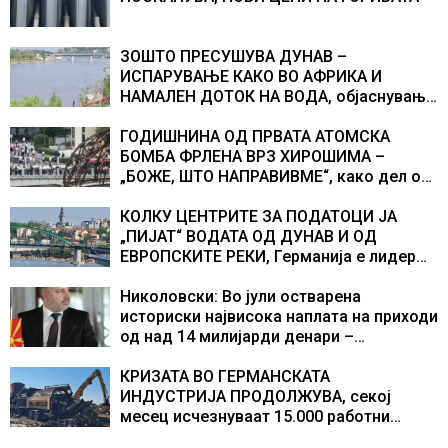
ЗОШТО ПРЕСУШУВА ДУНАВ –
ИСПАРУВАЊЕ КАКО ВО АФРИКА И
НАМАЛЕН ДОТОК НА ВОДА, објаснување
на хидрогеолог од Србија
ГОДИШНИНА ОД ПРВАТА АТОМСКА
БОМБА ФРЛЕНА ВРЗ ХИРОШИМА –
„БОЖЕ, ШТО НАПРАВИВМЕ“, како дел од
екипажот во авионот „Енола Геј“ и
учесниците во бомбардирањето го
КОЛКУ ЦЕНТРИТЕ ЗА ПОДАТОЦИ ЈА
доживуваа овој настан што го промени
„ПИЈАТ“ ВОДАТА ОД ДУНАВ И ОД
текот на историјата
ЕВРОПСКИТЕ РЕКИ, Германија е лидер
во Европа по бројот на изградени
центри за податоци
Николовски: Во јули остварена
историски највисока наплата на приходи
од над 14 милијарди денари –
изградивме систем што испорачува
резултати
КРИЗАТА ВО ГЕРМАНСКАТА
ИНДУСТРИЈА ПРОДОЛЖУВА, секој
месец исчезнуваат 15.000 работни
места