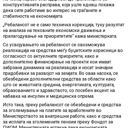
конструктивната расправа, која уште еднаш покажа
дека сите работиме во интерес на граѓаните и
стабилноста на економијата.
„Ребалансот не е само техничка корекција, туку резултат
на анализа на тековните економски движења и
прилагодување на приоритетите“ кажа министерката.
Со усвојувањето на ребалансот се овозможува
реалокација на средства меѓу буџетските корисници во
согласност со актуелните приоритети, како и
дополнително финансирање на проекти кои имаат
забрзана динамика на реализација и носат значајни
придобивки за развојот на земјата. Во оваа насока, се
обезбедени дополнителни средства за области како
што се животната средина, енергетиката, културата,
образованието и здравството, со посебен акцент на
набавка на инсулин и медицинска опрема.
Исто така, преку ребалансот се обезбедени и средства
за зголемување на платите за вработените во
Министерството за внатрешни работи, како и средства
за исплата на зголемените пензии преку Фондот за
ПИОМ. Министерката истакна дека економската