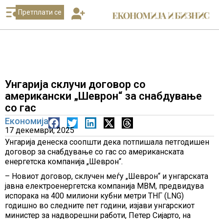
Претплати се
Унгарија склучи договор со
американски „Шеврон“ за снабдување
со гас
Економија
17 декември, 2025
Унгарија денеска соопшти дека потпишала петгодишен
договор за снабдување со гас со американската
енергетска компанија „Шеврон“.
– Новиот договор, склучен меѓу „Шеврон“ и унгарската
јавна електроенергетска компанија МВМ, предвидува
испорака на 400 милиони кубни метри ТНГ (LNG)
годишно во следните пет години, изјави унгарскиот
министер за надворешни работи, Петер Сијарто, на