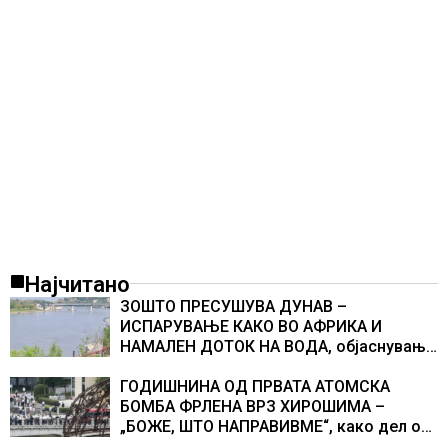
Најчитано
ЗОШТО ПРЕСУШУВА ДУНАВ –
ИСПАРУВАЊЕ КАКО ВО АФРИКА И
НАМАЛЕН ДОТОК НА ВОДА, објаснување
на хидрогеолог од Србија
ГОДИШНИНА ОД ПРВАТА АТОМСКА
БОМБА ФРЛЕНА ВРЗ ХИРОШИМА –
„БОЖЕ, ШТО НАПРАВИВМЕ“, како дел од
екипажот во авионот „Енола Геј“ и