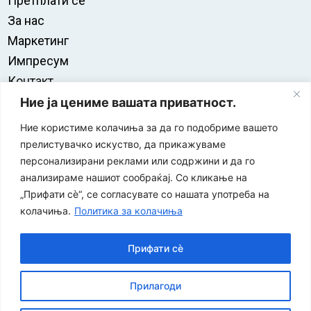
Претплати се
За нас
Маркетинг
Импресум
Контакт
Правила на користење
Ние ја цениме вашата приватност.
Ние користиме колачиња за да го подобриме вашето
прелистувачко искуство, да прикажуваме
персонализирани реклами или содржини и да го
анализираме нашиот сообраќај. Со кликање на
„Прифати сè“, се согласувате со нашата употреба на
колачиња.
Политика за колачиња
Прифати сè
“ЕУРО-МАК-КОМПАНИ” Д.О.О е членка на асоцијацијата
Прилагоди
за заштита на печатени медиуми