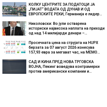
учесниците во бомбардирањето го
КОЛКУ ЦЕНТРИТЕ ЗА ПОДАТОЦИ ЈА
доживуваа овој настан што го промени
„ПИЈАТ“ ВОДАТА ОД ДУНАВ И ОД
текот на историјата
ЕВРОПСКИТЕ РЕКИ, Германија е лидер
во Европа по бројот на изградени
центри за податоци
Николовски: Во јули остварена
историски највисока наплата на приходи
од над 14 милијарди денари –
изградивме систем што испорачува
резултати
Просечната цена на струјата на HUPX
берзата за 07 август 2026 изнесува
157,93 евра за мегават час, на МЕМО
153,56 евра за мегават час
САД И КИНА ПРЕД НОВА ТРГОВСКА
ВОЈНА, Пекинг воведува контрамерки
против американски компании и
организации