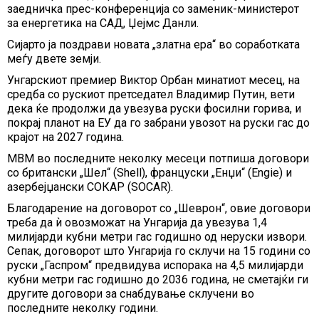
заедничка прес-конференција со заменик-министерот
за енергетика на САД, Џејмс Данли.
Сијарто ја поздрави новата „златна ера“ во соработката
меѓу двете земји.
Унгарскиот премиер Виктор Орбан минатиот месец, на
средба со рускиот претседател Владимир Путин, вети
дека ќе продолжи да увезува руски фосилни горива, и
покрај планот на ЕУ да го забрани увозот на руски гас до
крајот на 2027 година.
МВМ во последните неколку месеци потпиша договори
со британски „Шел“ (Shell), француски „Енџи“ (Engie) и
азербејџански СОКАР (SOCAR).
Благодарение на договорот со „Шеврон“, овие договори
треба да ѝ овозможат на Унгарија да увезува 1,4
милијарди кубни метри гас годишно од неруски извори.
Сепак, договорот што Унгарија го склучи на 15 години со
руски „Гаспром“ предвидува испорака на 4,5 милијарди
кубни метри гас годишно до 2036 година, не сметајќи ги
другите договори за снабдување склучени во
последните неколку години.