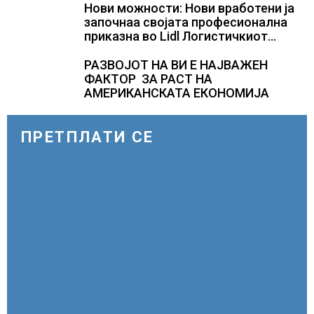
СЛОВЕНИЈА
Нови можности: Нови вработени ја
започнаа својата професионална
приказна во Lidl Логистичкиот
центар во Куманово
РАЗВОЈОТ НА ВИ Е НАЈВАЖЕН
ФАКТОР ЗА РАСТ НА
АМЕРИКАНСКАТА ЕКОНОМИЈА
ПРЕТПЛАТИ СЕ