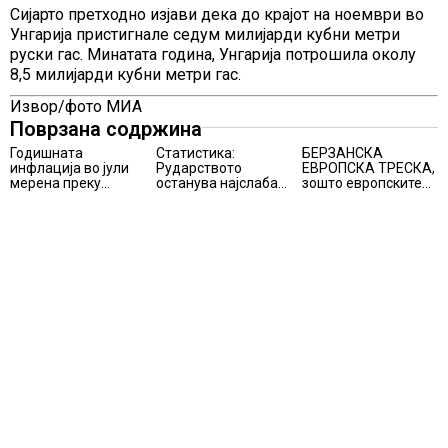
Сијарто претходно изјави дека до крајот на ноември во
Унгарија пристигнале седум милијарди кубни метри
руски гас. Минатата година, Унгарија потрошила околу
8,5 милијарди кубни метри гас.
Извор/фото МИА
Поврзана содржина
Годишната
Статистика:
БЕРЗАНСКА
инфлација во јули
Рударството
ЕВРОПСКА ТРЕСКА,
мерена преку
останува најслаба
зошто европските
индексот на
алка во
берзи уриваат
трошоците на
индустријата и
рекорди оваа
живот изнесува 2.3
покрај потенцијалот
недела,
%
за нови инвестиции
најголемите
победници се
помалку познатите
компании за ВИ