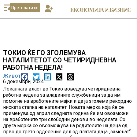
Претплати се
ТОКИО ЌЕ ГО ЗГОЛЕМУВА
НАТАЛИТЕТОТ СО ЧЕТИРИДНЕВНА
РАБОТНА НЕДЕЛА!
Живот
6 декември, 2024
Локалната власт во Токио воведува четиридневна
работна недела за владините службеници за да им
помогне на вработените мајки и да ја зголеми рекордно
ниската стапка на наталитет. Новата мерка која ќе се
применува од април следната година ќе им овозможи
на вработените три слободни денови во неделата. Со
друга мерка се овозможува на родителите на деца од
прво до трето одделение дел од платата да ја „заменат“