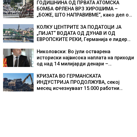
ГОДИШНИНА ОД ПРВАТА АТОМСКА
БОМБА ФРЛЕНА ВРЗ ХИРОШИМА –
„БОЖЕ, ШТО НАПРАВИВМЕ“, како дел од
екипажот во авионот „Енола Геј“ и
учесниците во бомбардирањето го
КОЛКУ ЦЕНТРИТЕ ЗА ПОДАТОЦИ ЈА
доживуваа овој настан што го промени
„ПИЈАТ“ ВОДАТА ОД ДУНАВ И ОД
текот на историјата
ЕВРОПСКИТЕ РЕКИ, Германија е лидер
во Европа по бројот на изградени
центри за податоци
Николовски: Во јули остварена
историски највисока наплата на приходи
од над 14 милијарди денари –
изградивме систем што испорачува
резултати
КРИЗАТА ВО ГЕРМАНСКАТА
ИНДУСТРИЈА ПРОДОЛЖУВА, секој
месец исчезнуваат 15.000 работни
места