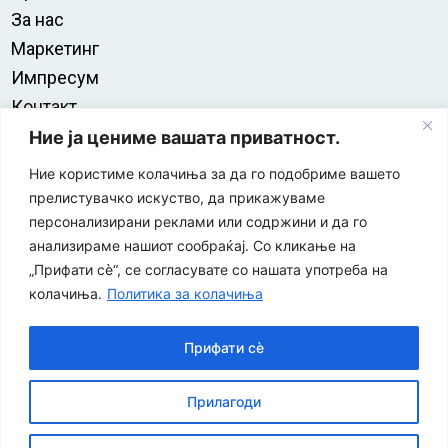
За нас
Маркетинг
Импресум
Контакт
Правила на користење
Ние ја цениме вашата приватност.
Ние користиме колачиња за да го подобриме вашето
прелистувачко искуство, да прикажуваме
персонализирани реклами или содржини и да го
анализираме нашиот сообраќај. Со кликање на
„Прифати сè“, се согласувате со нашата употреба на
колачиња.
Политика за колачиња
Прифати сè
“ЕУРО-МАК-КОМПАНИ” Д.О.О е членка на асоцијацијата
Прилагоди
за заштита на печатени медиуми