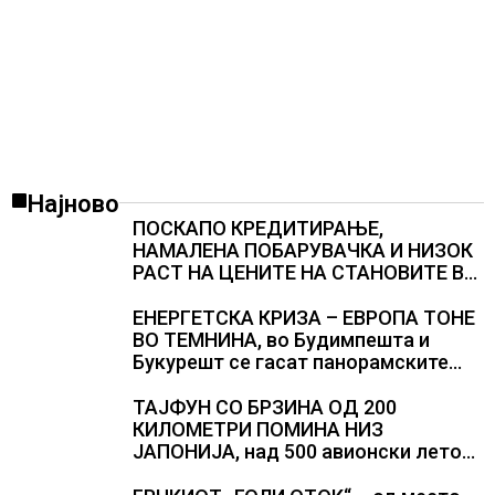
Најново
ПОСКАПО КРЕДИТИРАЊЕ,
НАМАЛЕНА ПОБАРУВАЧКА И НИЗОК
РАСТ НА ЦЕНИТЕ НА СТАНОВИТЕ ВО
ГЕРМАНИЈА, цените паднаа во
Штутгарт градот на
ЕНЕРГЕТСКА КРИЗА – ЕВРОПА ТОНЕ
автомобилската индустрија која е
ВО ТЕМНИНА, во Будимпешта и
во криза
Букурешт се гасат панорамските
светла, туристите се разочарани
ТАЈФУН СО БРЗИНА ОД 200
КИЛОМЕТРИ ПОМИНА НИЗ
ЈАПОНИЈА, над 500 авионски летови
откажани