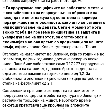
за порано завршување на работното време.
– Ги проучуваме спецификите на работните места и
флексибилноста на извршување на обрвските за
никој да не се откажува од сопствената кариера
поради животните околности, како што се раѓањето
или подигнување на децата. Сега е моментот кога
Токио треба да преземе иницијатива за заштита и
унапредување на животот, за опстанокот и
економијата во ова време со предизвици за нашата
земја
, изјави Јорико Коике, гувернерката на Токио.
Стапката на наталитетот во Јапонија, која со години е во
голем пад, во јуни годинава достигна рекорно ниско
ниво. Лани биле забележани само 727.277 породувања,
а стапката на наталитет, односно бројот на децата на
една жена се намали на најниско ниво од 1,2. За
стабилност и опстанок на јапонската нација потребна е
стапка на фертилитет од 2,1.
Социолозите причините за падот на наталитетот ги
поврзуваат со цврстата работна култура во Јапонија и
растечките трошоци на живот. Работното време
секогаш претставуваше проблем за јапонските