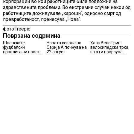
корпорации во кои работниците биле подложни на
здравствените проблеми. Во екстремни случаи некои од
работниците доживувале „кароши“, односно смрт од
превработеност, пренесува „Нова“.
фото freepic
Поврзана содржина
Шпанските
Новата сезона во
Халк Вело Грин-
фудбалски
Серија А почнува на
велосипедска трка
прволигаши новата
22 август
што ги поврзува
сезона ќе ја почнат
спортот, природата
на 15 август
и
хуманостаповторно
во Маврово