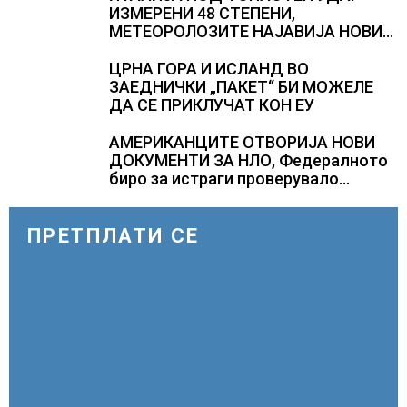
ИЗМЕРЕНИ 48 СТЕПЕНИ,
МЕТЕОРОЛОЗИТЕ НАЈАВИЈА НОВИ
ПРОГНОЗИ ЗА СРЕДИНАТА НА
АВГУСТ
ЦРНА ГОРА И ИСЛАНД ВО
ЗАЕДНИЧКИ „ПАКЕТ“ БИ МОЖЕЛЕ
ДА СЕ ПРИКЛУЧАТ КОН ЕУ
АМЕРИКАНЦИТЕ ОТВОРИЈА НОВИ
ДОКУМЕНТИ ЗА НЛО, Федералното
биро за истраги проверувало
снимки за „Големи темни
триаголници со светла“
ПРЕТПЛАТИ СЕ