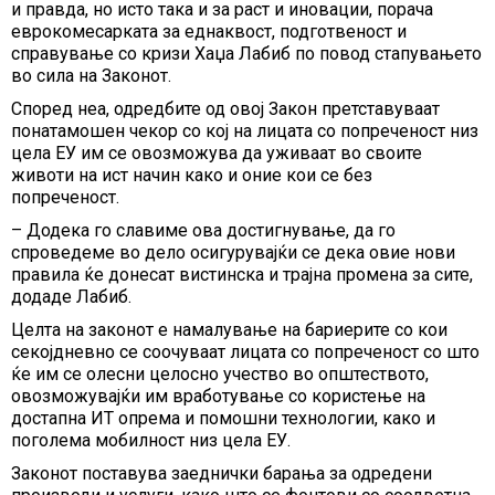
и правда, но исто така и за раст и иновации, порача
еврокомесарката за еднаквост, подготвеност и
справување со кризи Хаџа Лабиб по повод стапувањето
во сила на Законот.
Според неа, одредбите од овој Закон претставуваат
понатамошен чекор со кој на лицата со попреченост низ
цела ЕУ им се овозможува да уживаат во своите
животи на ист начин како и оние кои се без
попреченост.
– Додека го славиме ова достигнување, да го
спроведеме во дело осигурувајќи се дека овие нови
правила ќе донесат вистинска и трајна промена за сите,
додаде Лабиб.
Целта на законот е намалување на бариерите со кои
секојдневно се соочуваат лицата со попреченост со што
ќе им се олесни целосно учество во општеството,
овозможувајќи им вработување со користење на
достапна ИТ опрема и помошни технологии, како и
поголема мобилност низ цела ЕУ.
Законот поставува заеднички барања за одредени