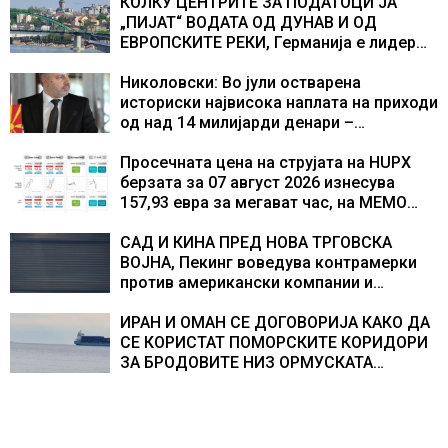
учесниците во бомбардирањето го
КОЛКУ ЦЕНТРИТЕ ЗА ПОДАТОЦИ ЈА
доживуваа овој настан што го промени
„ПИЈАТ“ ВОДАТА ОД ДУНАВ И ОД
текот на историјата
ЕВРОПСКИТЕ РЕКИ, Германија е лидер
во Европа по бројот на изградени
центри за податоци
Николовски: Во јули остварена
историски највисока наплата на приходи
од над 14 милијарди денари –
изградивме систем што испорачува
резултати
Просечната цена на струјата на HUPX
берзата за 07 август 2026 изнесува
157,93 евра за мегават час, на МЕМО
153,56 евра за мегават час
САД И КИНА ПРЕД НОВА ТРГОВСКА
ВОЈНА, Пекинг воведува контрамерки
против американски компании и
организации
ИРАН И ОМАН СЕ ДОГОВОРИЈА КАКО ДА
СЕ КОРИСТАТ ПОМОРСКИТЕ КОРИДОРИ
ЗА БРОДОВИТЕ НИЗ ОРМУСКАТА
ТЕСНИНА