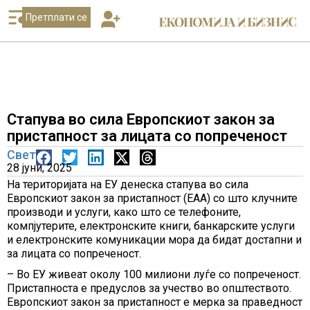
Претплати се
Стапува во сила Европскиот закон за
пристапност за лицата со попреченост
Свет
28 јуни, 2025
На територијата на ЕУ денеска стапува во сила
Европскиот закон за пристапност (ЕАА) со што клучните
производи и услуги, како што се телефоните,
компјутерите, електронските книги, банкарските услуги
и електронските комуникации мора да бидат достапни и
за лицата со попреченост.
– Во ЕУ живеат околу 100 милиони луѓе со попреченост.
Пристапноста е предуслов за учество во општеството.
Европскиот закон за пристапност е мерка за праведност