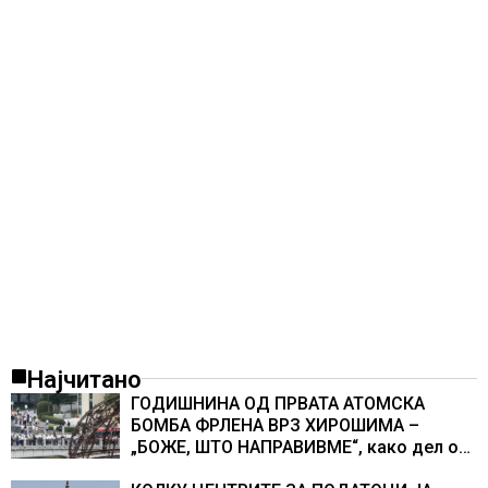
Најчитано
ГОДИШНИНА ОД ПРВАТА АТОМСКА
БОМБА ФРЛЕНА ВРЗ ХИРОШИМА –
„БОЖЕ, ШТО НАПРАВИВМЕ“, како дел од
екипажот во авионот „Енола Геј“ и