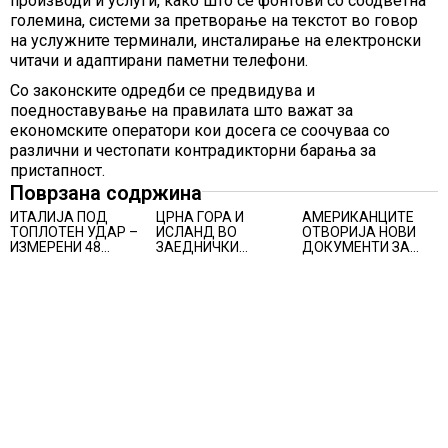
производи и услуги, како што се фонтови со соодветна
големина, системи за претворање на текстот во говор
на услужните терминали, инсталирање на електронски
читачи и адаптирани паметни телефони.
Со законските одредби се предвидува и
поедноставување на правилата што важат за
економските оператори кои досега се соочуваа со
различни и честопати контрадикторни барања за
пристапност.
Поврзана содржина
ИТАЛИЈА ПОД
ЦРНА ГОРА И
АМЕРИКАНЦИТЕ
ТОПЛОТЕН УДАР –
ИСЛАНД ВО
ОТВОРИЈА НОВИ
ИЗМЕРЕНИ 48
ЗАЕДНИЧКИ
ДОКУМЕНТИ ЗА
СТЕПЕНИ,
„ПАКЕТ“ БИ
НЛО, Федералното
МЕТЕОРОЛОЗИТЕ
МОЖЕЛЕ ДА СЕ
биро за истраги
НАЈАВИЈА НОВИ
ПРИКЛУЧАТ КОН ЕУ
проверувало
ПРОГНОЗИ ЗА
снимки за „Големи
СРЕДИНАТА НА
темни триаголници
АВГУСТ
со светла“