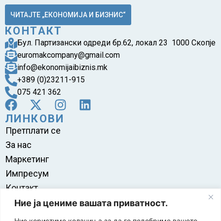
ЧИТАЈТЕ „ЕКОНОМИЈА И БИЗНИС“
КОНТАКТ
Бул. Партизански одреди бр.62, локал 23 1000 Скопје
euromakcompany@gmail.com
info@ekonomijaibiznis.mk
+389 (0)23211-915
075 421 362
ЛИНКОВИ
Претплати се
За нас
Маркетинг
Импресум
Контакт
Правила на користење
Ние ја цениме вашата приватност.
Ние користиме колачиња за да го подобриме вашето