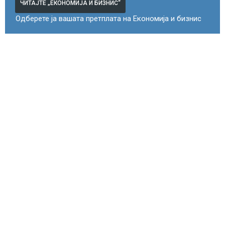
ЧИТАЈТЕ „ЕКОНОМИЈА И БИЗНИС“
Одберете ја вашата претплата на Економија и бизнис