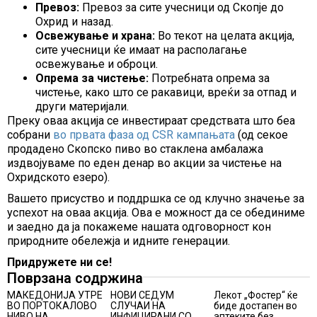
Превоз:
Превоз за сите учесници од Скопје до
Охрид и назад.
Освежување и храна:
Во текот на целата акција,
сите учесници ќе имаат на располагање
освежување и оброци.
Опрема за чистење:
Потребната опрема за
чистење, како што се ракавици, вреќи за отпад и
други материјали.
Преку оваа акција се инвестираат средствата што беа
собрани
во првата фаза од CSR кампањата
(од секое
продадено Скопско пиво во стаклена амбалажа
издвојуваме по еден денар во акции за чистење на
Охридското езеро).
Вашето присуство и поддршка се од клучно значење за
успехот на оваа акција. Ова е можност да се обединиме
и заедно да ја покажеме нашата одговорност кон
природните обележја и идните генерации.
Придружете ни се!
Поврзана содржина
МАКЕДОНИЈА УТРЕ
НОВИ СЕДУМ
Лекот „Фостер“ ќе
ВО ПОРТОКАЛОВО
СЛУЧАИ НА
биде достапен во
НИВО НА
ИНФИЦИРАНИ СО
аптеките без