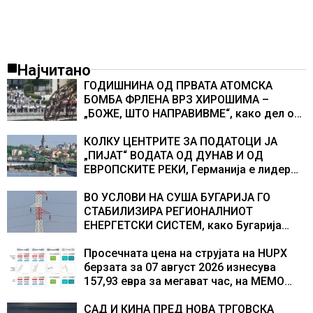
Најчитано
ГОДИШНИНА ОД ПРВАТА АТОМСКА
БОМБА ФРЛЕНА ВРЗ ХИРОШИМА –
„БОЖЕ, ШТО НАПРАВИВМЕ“, како дел од
екипажот во авионот „Енола Геј“ и
учесниците во бомбардирањето го
КОЛКУ ЦЕНТРИТЕ ЗА ПОДАТОЦИ ЈА
доживуваа овој настан што го промени
„ПИЈАТ“ ВОДАТА ОД ДУНАВ И ОД
текот на историјата
ЕВРОПСКИТЕ РЕКИ, Германија е лидер
во Европа по бројот на изградени
центри за податоци
ВО УСЛОВИ НА СУША БУГАРИЈА ГО
СТАБИЛИЗИРА РЕГИОНАЛНИОТ
ЕНЕРГЕТСКИ СИСТЕМ, како Бугарија
стана балкански шампион во
складирање на енергија од батерии
Просечната цена на струјата на HUPX
берзата за 07 август 2026 изнесува
157,93 евра за мегават час, на МЕМО
153,56 евра за мегават час
САД И КИНА ПРЕД НОВА ТРГОВСКА