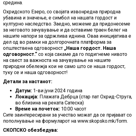
средина.
Охридското Езеро, со својата извонредна природна
убавина и значење, е симбол на нашата гордост и
културно наследство. Заедно, можеме да придонесеме
за неговото зачувување и да оставиме траен белег на
нашите напори за одржлива иднина. Оваа иницијатива е
дел од во рамки на долгорочната платформа за
општествена одговорност
„Наша гордост. Наша
одговорност.“
со која сакаме да го подигнеме нивото
на свест за важноста на зачувување на нашите
природни обележја кои не само што се наша гордост,
туку се и наша одговорност!
Детали за настанот:
Датум:
1-ви јуни 2024 година
Локација:
Плажата Дебрца (стар пат Охрид-Струга,
во близина на реката Сатеска)
Време на почеток:
10:00 часот
Сите заинтересирани за учество можат да се пријават со
пополнување на формуларот на www.skopsko.mk/form.
СКОПСКО обезбедува: