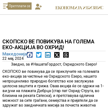
Претплати се
СКОПСКО ВЕ ПОВИКУВА НА ГОЛЕМА
ЕКО-АКЦИЈА ВО ОХРИД!
Македонија
22 мај, 2024
Заедно, за #НашатаГордост, Охридското Езеро!
СКОПСКО ве повикува да се приклучите на големата
еко-акција за чистење на Охридското Езеро, нашето
непроценливо природно богатство кое заслужува
целосна заштита и грижа. Оваа акција ќе се одржи на 1-
ви јуни на плажата Дебрца (стар пат Охрид-Струга, во
близина на реката Сатеска), и претставува одлична
можност за сите граѓани, семејства и пријатели да се
здружат во заедничката мисија за почиста животна