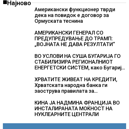
Најново
Американски функционер тврди
дека на повидок е договор за
Ормуската теснина
АМЕРИКАНСКИ ГЕНЕРАЛ СО
ПРЕДУПРЕДУВАЊЕ ДО ТРАМП:
„ВОЈНАТА НЕ ДАВА РЕЗУЛТАТИ“
ВО УСЛОВИ НА СУША БУГАРИЈА ГО
СТАБИЛИЗИРА РЕГИОНАЛНИОТ
ЕНЕРГЕТСКИ СИСТЕМ, како Бугарија
стана балкански шампион во
складирање на енергија од батерии
ХРВАТИТЕ ЖИВЕАТ НА КРЕДИТИ,
Хрватската народна банка ги
заострува правилата за
кредитирање и предупредува на
зголемени ризици во финансискиот
КИНА ЈА НАДМИНА ФРАНЦИЈА ВО
систем
ИНСТАЛИРАНАТА МОЌНОСТ НА
НУКЛЕАРНИТЕ ЦЕНТРАЛИ