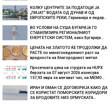
екипажот во авионот „Енола Геј“ и
учесниците во бомбардирањето го
КОЛКУ ЦЕНТРИТЕ ЗА ПОДАТОЦИ ЈА
доживуваа овој настан што го промени
„ПИЈАТ“ ВОДАТА ОД ДУНАВ И ОД
текот на историјата
ЕВРОПСКИТЕ РЕКИ, Германија е лидер
во Европа по бројот на изградени
центри за податоци
ВО УСЛОВИ НА СУША БУГАРИЈА ГО
СТАБИЛИЗИРА РЕГИОНАЛНИОТ
ЕНЕРГЕТСКИ СИСТЕМ, како Бугарија
стана балкански шампион во
складирање на енергија од батерии
ЦЕНАТА НА ЗЛАТОТО ЌЕ ПРОДОЛЖИ ДА
РАСТЕ по минатонеделниот раст на
вредноста на благородниот метал
Просечната цена на струјата на HUPX
берзата за 07 август 2026 изнесува
157,93 евра за мегават час, на МЕМО
153,56 евра за мегават час
ИРАН И ОМАН СЕ ДОГОВОРИЈА КАКО ДА
СЕ КОРИСТАТ ПОМОРСКИТЕ КОРИДОРИ
ЗА БРОДОВИТЕ НИЗ ОРМУСКАТА
ТЕСНИНА