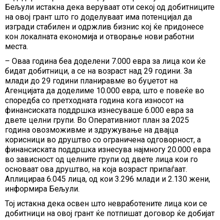
Бељули истакна дека веруваат оти секој од добитниците
на овој грант што го доделуваат има потенцијал да
изгради стабилен и одржлив бизнис кој ќе придонесе
кон локалната економија и отворање нови работни
места.
– Оваа година беа доделени 7.000 евра за лица кои ќе
бидат добитници, а се на возраст над 29 години. За
млади до 29 години планиравме во буџетот на
Агенцијата да доделиме 10.000 евра, што е повеќе во
споредба со претходната година кога износот на
финансиската поддршка изнесуваше 6.000 евра за
двете целни групи. Во Оперативниот план за 2025
година овозможивме и здружување на двајца
корисници во друштво со ограничена одговорност, а
финансиската поддршка изнесува најмногу 20.000 евра
во зависност од целните групи од двете лица кои го
основаат ова друштво, на која возраст припаѓаат.
Аплицираа 6.045 лица, од кои 3.296 млади и 2.130 жени,
информира Бељули.
Тој истакна дека освен што невработените лица кои се
добитници на овој грант ќе потпишат договор ќе добијат