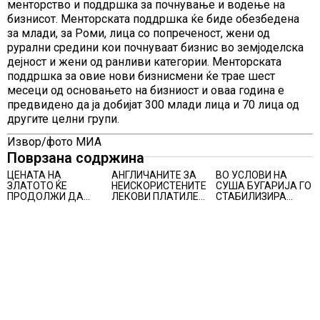
менторство и поддршка за почнување и водење на
бизнисот. Менторската поддршка ќе биде обезбедена
за млади, за Роми, лица со попреченост, жени од
рурални средини кои почнуваат бизнис во земјоделска
дејност и жени од ранливи категории. Менторската
поддршка за овие нови бизнисмени ќе трае шест
месеци од основањето на бизниост и оваа година е
предвидено да ја добијат 300 млади лица и 70 лица од
другите целни групи.
Извор/фото МИА
Поврзана содржина
ЦЕНАТА НА
АНГЛИЧАНИТЕ ЗА
ВО УСЛОВИ НА
ЗЛАТОТО ЌЕ
НЕИСКОРИСТЕНИТЕ
СУША БУГАРИЈА ГО
ПРОДОЛЖИ ДА
ЛЕКОВИ ПЛАТИЛЕ
СТАБИЛИЗИРА
РАСТЕ по
480 МИЛИОНИ
РЕГИОНАЛНИОТ
минатонеделниот
ФУНТИ, повик до
ЕНЕРГЕТСКИ
раст на вредноста
пациентите да
СИСТЕМ, како
на благородниот
бараат само лекови
Бугарија стана
метал
што навистина им
балкански шампион
се потребни
во складирање на
енергија од батерии