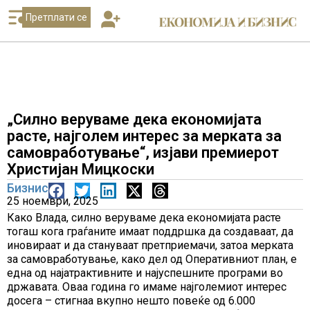
Претплати се
„Силно веруваме дека економијата
расте, најголем интерес за мерката за
самовработување“, изјави премиерот
Христијан Мицкоски
Бизнис
25 ноември, 2025
Како Влада, силно веруваме дека економијата расте
тогаш кога граѓаните имаат поддршка да создаваат, да
иновираат и да стануваат претприемачи, затоа мерката
за самовработување, како дел од Оперативниот план, е
една од најатрактивните и најуспешните програми во
државата. Оваа година го имаме најголемиот интерес
досега – стигнаа вкупно нешто повеќе од 6.000