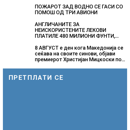
изненадува каква е поддршката од
Полска, Франција и Германија
ПОЖАРОТ ЗАД ВОДНО СЕ ГАСИ СО
ПОМОШ ОД ТРИ АВИОНИ
АНГЛИЧАНИТЕ ЗА
НЕИСКОРИСТЕНИТЕ ЛЕКОВИ
ПЛАТИЛЕ 480 МИЛИОНИ ФУНТИ,
повик до пациентите да бараат
само лекови што навистина им се
8 АВГУСТ е ден кога Македонија се
потребни
сеќава на своите синови, објави
премиерот Христијан Мицкоски по
повод 25 годишнината од
загинувањето на десетмината
прилепски бранители
ПРЕТПЛАТИ СЕ