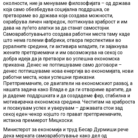
околности, ние ја менуваме филозофијата – од држава
која само обезбедува социјална поддршка, се
претвораме во држава која создава можности,
охрабрува личен напредок, поттикнува храброст и им
дава на луѓето алатки за да станат самостојни.
Самовработувањето создава работни места таму каде
што нема големи фабрики, отвора перспективи во
руралните средини, ги активира младите, ги зајакнува
жените претприемачи и им овозможува на секој со
добра идеја да ја претвори во успешна економска
приказна. Денес не потпишуваме само договори –
денес потпишуваме нова енергија во економијата, нови
работни места, нови успешни приказни.
Претприемачите, се двигатели на економскиот развој, а
нашата задача како Влада е да ги отвориме вратите, да
ја дадеме поддршката и да создадеме фер, стабилна и
мотивирачка економска средина. Честитам на храброста
и посакувам успех и уверувам – државата стои зад
секој еден чекор којшто го прават претприемачите,
истакна премиерот Мицкоски.
Министерот за економија и труд Бесар Дурмиши рече
дека мерката самовработување како дел од