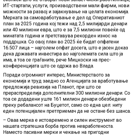
ИТ-стартапи, услуги, производствени мали фирми, нови
можности за развој и зајакнување на целата економија.
Мерката за самовработување е дел од Оперативниот
план за 2025 година кој тежи над 2,5 милијарди денари
или 40 милиони евра, што е за 7,5 милиони повеќе од
минатата година и претставува рекорден износ на
поддршка. Со овој план во 2025 ќе бидат опфатени
16.507 лица – најголем опфат досега, што е јасен доказ
дека државата инвестира во најголемата сила што ја
има, а тоа се граѓаните, рече Мицкоски на прес-
конференцијата што се одржа во Влада.
Поради огромниот интерес, Министерството за
економија и труд заедно со Агенцијата за вработување
предложија ревизија на Планот, при што се
прераспределија дополнителни 300 милиони денари. Со
тоа се додадени уште 161 милион денари обезбедени
преку ребалансот на Буџетот, само со една цел: ниту
еден потенцијален претприемач да не остане без шанса.
– Оваа мерка е истовремено и силен инструмент во
нашата стратешка борба против невработеноста.
Наместо пасивни мерки и чекање на пригодни