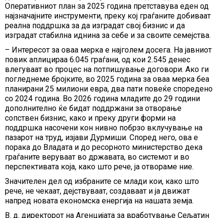
Оперативниот план за 2025 година претставува еден од
најзначајните инструменти, преку кој граѓаните добиваат
реална поддршка за да изградат свој бизнис и да
изградат стабилна иднина за себе и за своите семејства.
– Интересот за оваа мерка е најголем досега. На јавниот
повик аплицираа 6.045 граѓани, од кои 2.545 денес
влегуваат во процес на потпишување договори. Ако ги
погледнеме бројките, во 2025 година за оваа мерка беа
планирани 25 милиони евра, два пати повеќе споредено
со 2024 година. Во 2026 година младите до 29 години
дополнително ќе бидат поддржани за отворање
сопствен бизнис, како и преку други форми на
поддршка насочени кон нивно побрзо вклучување на
пазарот на труд, изјави Дурмиши. Според него, ова е
порака до Владата и до ресорното министерство дека
граѓаните веруваат во државата, во системот и во
перспективата која, како што рече, ја отвораме ние.
Значителен дел од избраните се млади кои, како што
рече, не чекаат, дејствуваат, создаваат и ја движат
напред новата економска енергија на нашата земја.
В. д. директорот на Агенцијата за вработување Сељатин