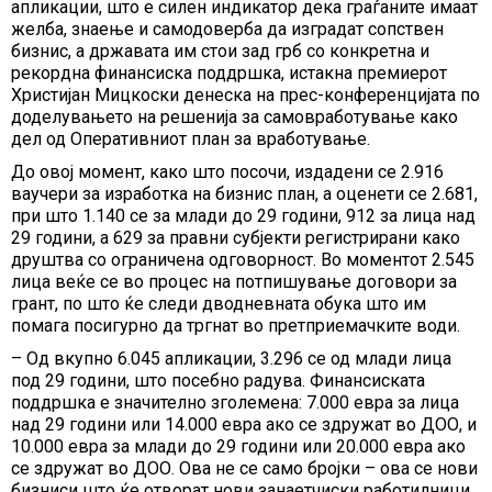
апликации, што е силен индикатор дека граѓаните имаат
желба, знаење и самодоверба да изградат сопствен
бизнис, а државата им стои зад грб со конкретна и
рекордна финансиска поддршка, истакна премиерот
Христијан Мицкоски денеска на прес-конференцијата по
доделувањето на решенија за самовработување како
дел од Оперативниот план за вработување.
До овој момент, како што посочи, издадени се 2.916
ваучери за изработка на бизнис план, а оценети се 2.681,
при што 1.140 се за млади до 29 години, 912 за лица над
29 години, а 629 за правни субјекти регистрирани како
друштва со ограничена одговорност. Во моментот 2.545
лица веќе се во процес на потпишување договори за
грант, по што ќе следи дводневната обука што им
помага посигурно да тргнат во претприемачките води.
– Од вкупно 6.045 апликации, 3.296 се од млади лица
под 29 години, што посебно радува. Финансиската
поддршка е значително зголемена: 7.000 евра за лица
над 29 години или 14.000 евра ако се здружат во ДОО, и
10.000 евра за млади до 29 години или 20.000 евра ако
се здружат во ДОО. Ова не се само бројки – ова се нови
бизниси што ќе отворат нови занаетчиски работилници,