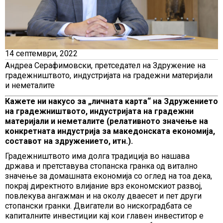
14 септември, 2022
Андреа Серафимовски, претседател на Здружение на
градежништвото, индустријата на градежни материјали
и неметалите
Кажете ни накусо за „личната карта“ на Здружението
на градежништвото, индустријата на градежни
материјали и неметалите (релативното значење на
конкретната индустрија за македонската економија,
составот на здружението, итн.).
Градежништвото има долга традиција во нашава
држава и претставува стопанска гранка од витално
значење за домашната економија со оглед на тоа дека,
покрај директното влијание врз економскиот развој,
повлекува ангажман и на околу дваесет и пет други
стопански гранки. Двигатели во нискоградбата се
капиталните инвестиции кај кои главен инвеститор е