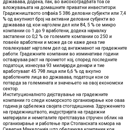
државава, додека, пак, во високоградбата тоа се
вложувањата на домашните приватни инвеститори.
Градежништвото опфаќа 5 386 деловни субјекти или 7,4
% од вкупниот број на активни деловни субјекти во
државава од кои најголем дел или 84, 5 % се микро
компании со 1 до 9 вработени, додека најмалку
застапени со 0,2 % се големите компании со 250 и
повеќе вработени и може да се каже дека тие
повлекуваат најголем дел од ангажманот на градежните
работи. Градежните компании во изминативе години
остваруваа раст на прометот кој, според последните
податоци, изнесува 93 милијарди денари и тие
вработуваат 45 798 лица или 6,6 % од вкупно
вработените лица во државава, податоци кои се
потврда за големината и значењето на овој економски
сектор.
Институционалното дејствување на градежните
компании го следи коморското организирање кое оваа
година ја одбележа својата стогодишнина. Здружението
на градежништвото, индустријата на градежни
материјали и неметалите претставува стручен облик на
организирање и работење при Стопанската комора на
Северна Македонија што обединува компании кои