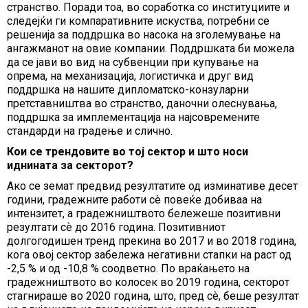
странство. Поради тоа, во соработка со институциите и
следејќи ги компаративните искуства, потребни се
решенија за поддршка во насока на зголемување на
ангажманот на овие компании. Поддршката би можела
да се јави во вид на субвенции при купување на
опрема, на механизација, логистичка и друг вид
поддршка на нашите дипломатско-конзуларни
претставништва во странство, даночни олеснувања,
поддршка за имплементација на најсовремените
стандарди на градење и слично.
Кои се трендовите во тој сектор и што носи
иднината за секторот?
Ако се земат предвид резултатите од изминативе десет
години, градежните работи сѐ повеќе добиваа на
интензитет, а градежништвото бележеше позитивни
резултати сѐ до 2016 година. Позитивниот
долгогодишен тренд прекина во 2017 и во 2018 година,
кога овој сектор забележа негативни стапки на раст од
-2,5 % и од -10,8 % соодветно. По враќањето на
градежништвото во колосек во 2019 година, секторот
стагнираше во 2020 година, што, пред сѐ, беше резултат