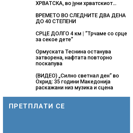
ХРВАТСКА, во јуни хрватскиот
туризам оствари помалку
пристигнувања и ноќевања
ВРЕМЕТО ВО СЛЕДНИТЕ ДВА ДЕНА
ДО 40 СТЕПЕНИ
СРЦЕ ДОЛГО 4 км | “Трчаме со срце
за секое дете“
Ормуската Теснина останува
затворена, нафтата повторно
поскапува
(ВИДЕО) „Силно светнал ден“ во
Охрид: 35 години Македонија
раскажани низ музика и сцена
ПРЕТПЛАТИ СЕ