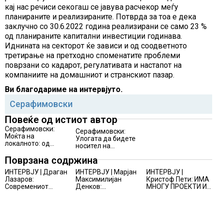
кај нас речиси секогаш се јавува расчекор меѓу
планираните и реализираните. Потврда за тоа е дека
заклучно со 30.6.2022 година реализирани се само 23 %
од планираните капитални инвестиции годинава.
Иднината на секторот ќе зависи и од соодветното
третирање на претходно споменатите проблеми
поврзани со кадарот, регулативата и настапот на
компаниите на домашниот и странскиот пазар.
Ви благодариме на интервјуто.
Серафимовски
Повеќе од истиот автор
Серафимовски:
Серафимовски:
Моќта на
Улогата да бидете
локалното: од
носител на
региони кон
работењето е
национални
Поврзана содржина
клучот за успехот
проекти
ИНТЕРВЈУ | Драган
ИНТЕРВЈУ | Марјан
ИНТЕРВЈУ |
Лазаров:
Максимилијан
Кристоф Пети: ИМА
Современиот
Денков:
МНОГУ ПРОЕКТИ И
бизнис не бара
СОЗДАВАМ
ПОНУДИ НА МАСА,
правно мислење,
ВНИМАТЕЛНО
НО ТИЕ НЕ СЕ
туку правно
ОСМИСЛЕНИ
МАТЕРИЈАЛИЗИРААТ
одржливо деловно
ПРОСТОРИ