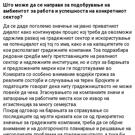
Што може да се направи за подобрување на
амбиентот за работа и успешноста на конкретниот
сектор?
Да се даде поголемо значење на јавно приватниот
дијалог како континуиран процес кој треба да овозможи
одржлив развој на градежниот сектор и искористување
на потенцијалот кој тој го има, како и на капацитетите со
кои располагаат градежните компании. Тоа подразбира
редовни средби меѓу претставниците на реалниот
сектор и надлежните институции, но и слух за барањата
и предложените мерки кои ги подготвуваме во
Комората со особено внимание водејќи грижа за
реалните состојби и случувања на терен. Бројките и
податоците говорат дека ниту градежништвото не може
повеќе да чека. Згаснувањето на компаниите значи и
затворање на работните места кои се извор на
егзистенција за многу семејства.
Покрај одговор на барањата за справување со
последиците од мулти кризата кои се од приоритетно
значење за градежните компании, треба да се обрне
внимание и на долгорочното планирање и решавање на
најгорливите проблеми на градежништвото, а тука би