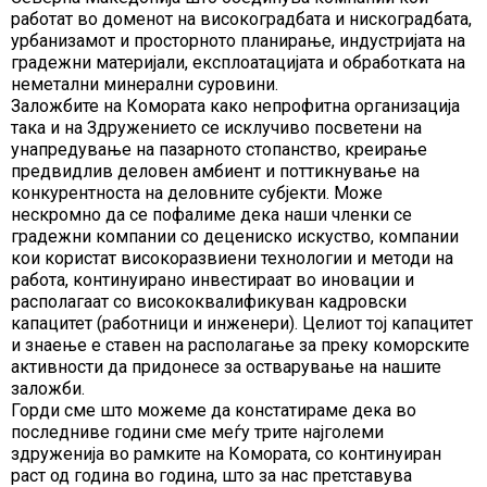
работат во доменот на високоградбата и нискоградбата,
урбанизамот и просторното планирање, индустријата на
градежни материјали, експлоатацијата и обработката на
неметални минерални суровини.
Заложбите на Комората како непрофитна организација
така и на Здружението се исклучиво посветени на
унапредување на пазарното стопанство, креирање
предвидлив деловен амбиент и поттикнување на
конкурентноста на деловните субјекти. Може
нескромно да се пофалиме дека наши членки се
градежни компании со децениско искуство, компании
кои користат високоразвиени технологии и методи на
работа, континуирано инвестираат во иновации и
располагаат со висококвалификуван кадровски
капацитет (работници и инженери). Целиот тој капацитет
и знаење е ставен на располагање за преку коморските
активности да придонесе за остварување на нашите
заложби.
Горди сме што можеме да констатираме дека во
последниве години сме меѓу трите најголеми
здруженија во рамките на Комората, со континуиран
раст од година во година, што за нас претставува