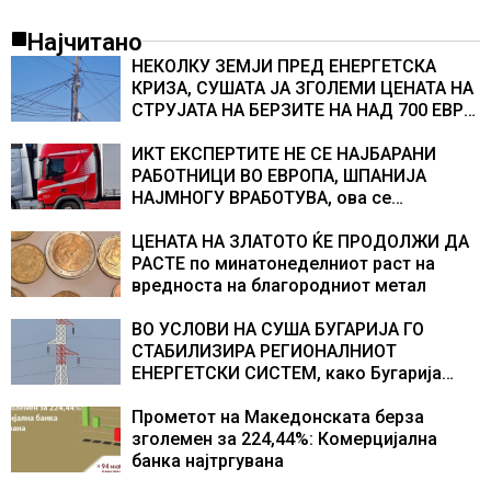
Најчитано
НЕКОЛКУ ЗЕМЈИ ПРЕД ЕНЕРГЕТСКА
КРИЗА, СУШАТА ЈА ЗГОЛЕМИ ЦЕНАТА НА
СТРУЈАТА НА БЕРЗИТЕ НА НАД 700 ЕВРА
ЗА МЕГАВАТ-ЧАС
ИКТ ЕКСПЕРТИТЕ НЕ СЕ НАЈБАРАНИ
РАБОТНИЦИ ВО ЕВРОПА, ШПАНИЈА
НАЈМНОГУ ВРАБОТУВА, oва се
најбараните работни места во 2026
година
ЦЕНАТА НА ЗЛАТОТО ЌЕ ПРОДОЛЖИ ДА
РАСТЕ по минатонеделниот раст на
вредноста на благородниот метал
ВО УСЛОВИ НА СУША БУГАРИЈА ГО
СТАБИЛИЗИРА РЕГИОНАЛНИОТ
ЕНЕРГЕТСКИ СИСТЕМ, како Бугарија
стана балкански шампион во
складирање на енергија од батерии
Прометот на Македонската берза
зголемен за 224,44%: Комерцијална
банка најтргувана