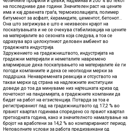
челичните профили и цевки, надминаа и 200 % во текот
на последниве две години. Значителен раст на цените
има и кај дрвената граѓа, термоизолацијата, полимер
битуменот за асфалт, ќерамидите, цементот, бетонот…
Она што загрижува е што е неизвесен крајот на
поскапувањата и не се очекува стабилизација на цените
на материјалите во сезоната која следува, а тоа се
одразува врз целокупниот деловен амбиент во
градежната индустрија.
Здружението на градежништвото, индустријата на
градежни материјали и неметалите навремено
алармираше дека поскапувањето на материјалите ќе ги
погоди компаниите и дека се неопходни мерки за
поддршка. Ненавремената реакција и отсуството на
такви мерки од страна на надлежните институции
доведе до тоа да минуваме низ најтешката криза од
почетокот на пандемијата, а градежните компании да
бидат на работ на егзистенција. Потврда за тоа е
регистрираниот пад на градежништвото од 17,2 % во
првиот квартал годинава споредено со првиот квартал
претходната година, како и значителното намалување на
бројот на вработени за 14,2 % во компарираниот период.
Неповолните услови за работа предизвикани од