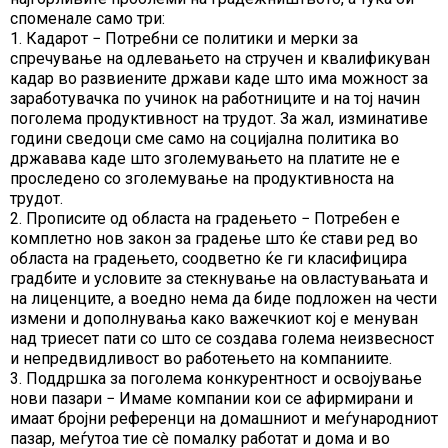
споменале само три:
1. Кадарот − Потребни се политики и мерки за
спречување на одлевањето на стручен и квалификуван
кадар во развиените држави каде што има можност за
заработувачка по учинок на работниците и на тој начин
поголема продуктивност на трудот. За жал, изминативе
години сведоци сме само на социјална политика во
државава каде што зголемувањето на платите не е
проследено со зголемување на продуктивноста на
трудот.
2. Прописите од областа на градењето − Потребен е
комплетно нов закон за градење што ќе стави ред во
областа на градењето, соодветно ќе ги класифицира
градбите и условите за стекнување на овластувањата и
на лиценците, а воедно нема да биде подложен на чести
измени и дополнувања како важечкиот кој е менуван
над триесет пати со што се создава голема неизвесност
и непредвидливост во работењето на компаниите.
3. Поддршка за поголема конкурентност и освојување
нови пазари − Имаме компании кои се афирмирани и
имаат бројни референци на домашниот и меѓународниот
пазар, меѓутоа тие сè помалку работат и дома и во