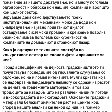
признание за нашето дејствување, но и многу поголема
одговорност и обврска кон нашите компании и воопшто
кон целиот сектор.
Веруваме дека само дејствувањето преку
институционалните механизми може да води кон
унапредување на јавно приватниот дијалог,
остварување системски промени и креирање поволна
бизнис-клима за поголема конкурентност на
компаниите на домашниот и странскиот пазар.
Како ја оценувате тековната состојба во
конкретниот сектор на економијата и причините за
неа?
Поради спецификите на дејноста, градежништвото ги
почувствува последиците од глобалните случувања со
одложен, но не и помал интензитет. Мулти кризата која
се надоврза на пандемијата најмногу се одрази на растот
на цената на градежните материјали, а тоа врз
трошоците за изведба, што на различен начин ги погоди
и високоградбата и нискоградбата. Основните градежни
материјали бележат значителен раст на цените кои,
според нашите анализи кај некои од нив, на пример