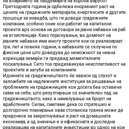
на влијанието на пандемијата на корона вирусот.
Претходната година ја одбележа енормниот раст на
цените на градежните материјали, енергенсите и другите
трошоци за изведба, што ги доведе градежните
компании, особено оние кои работат на капитални
проекти врз основа на договори за јавни набавки на раб
на егзистенција. Како појаснување, во доменот на
јавните набавки има многу проекти кои се реализираат
три, пет и повеќе години, а набавките се склучени по
фиксни цени што доведува до неможност за нивна
корекција земајќи ги предвид моменталните
поскапувања. Сето тоа предизвикува неисплатливост на
проектите и загуби за компаниите.
Иднината на градежништвото ќе зависи од слухот и
заложбите на надлежните институции за решавање на
проблемите на градежниците кои досега беа оставени
сами на себе, што резултираше со значителен пад на
градежништвото, како и намалување на бројот на
вработените. Сепак, сметаме дека со стратешко и
долгорочно планирање оваа стопанска гранка може да
придонесе за закрепнување и раст на домашната
економија, а од значење е и ефикасната и доследна
реализација на капиталните инвестиции во однос на кои