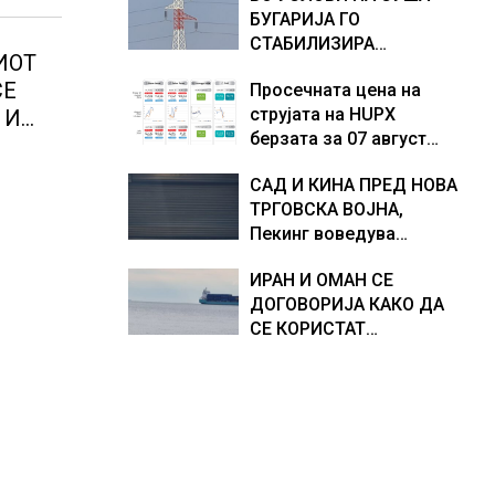
БУГАРИЈА ГО
Европа по бројот на
доживуваа овој настан
СТАБИЛИЗИРА
изградени центри за
што го промени текот
ИОТ
РЕГИОНАЛНИОТ
податоци
на историјата
СЕ
Просечната цена на
ЕНЕРГЕТСКИ СИСТЕМ,
струјата на HUPX
 И
како Бугарија стана
берзата за 07 август
балкански шампион во
тни
2026 изнесува 157,93
складирање на енергија
САД И КИНА ПРЕД НОВА
евра за мегават час, на
од батерии
 во
ТРГОВСКА ВОЈНА,
МЕМО 153,56 евра за
Пекинг воведува
мегават час
контрамерки против
ИРАН И ОМАН СЕ
американски компании
ДОГОВОРИЈА КАКО ДА
и организации
СЕ КОРИСТАТ
ПОМОРСКИТЕ
КОРИДОРИ ЗА
БРОДОВИТЕ НИЗ
ОРМУСКАТА ТЕСНИНА