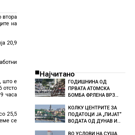
о втора
ците на
ја 20,9
работни
Најчитано
, што е
ГОДИШНИНА ОД
6 отсто
ПРВАТА АТОМСКА
19 часа
БОМБА ФРЛЕНА ВРЗ
ХИРОШИМА – „БОЖЕ,
КОЛКУ ЦЕНТРИТЕ ЗА
ШТО НАПРАВИВМЕ“,
со 25,5
ПОДАТОЦИ ЈА „ПИЈАТ“
како дел од екипажот
реме се
ВОДАТА ОД ДУНАВ И
во авионот „Енола Геј“ и
ОД ЕВРОПСКИТЕ РЕКИ,
учесниците во
ВО УСЛОВИ НА СУША
Германија е лидер во
бомбардирањето го