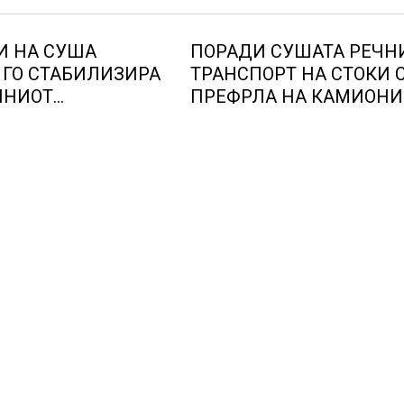
И НА СУША
ПОРАДИ СУШАТА РЕЧН
 ГО СТАБИЛИЗИРА
ТРАНСПОРТ НА СТОКИ 
ЛНИОТ
ПРЕФРЛА НА КАМИОНИ
КИ СИСТЕМ, како
ВОЗОВИ, Германија со и
тана балкански
мерки овозможува
о складирање на
камионџиите да возат и
д батерии
недела