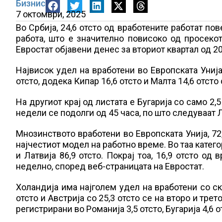
Бизнис
7 октомври, 2025
Во Србија, 24,6 отсто од вработените работат по
работа, што е значително повисоко од просекот
Евростат објавени денес за вториот квартал од 2
Највисок удел на вработени во Европската Унија
отсто, додека Кипар 16,6 отсто и Малта 14,6 отсто
На другиот крај од листата е Бугарија со само 2
недели се подолги од 45 часа, по што следуваат Ла
Мнозинството вработени во Европската Унија, 72,
најчестиот модел на работно време. Во таа категор
и Латвија 86,9 отсто. Покрај тоа, 16,9 отсто од
неделно, според веб-страницата на Евростат.
Холандија има најголем удел на вработени со ск
отсто и Австрија со 25,3 отсто се на второ и тре
регистрирани во Романија 3,5 отсто, Бугарија 4,6 о