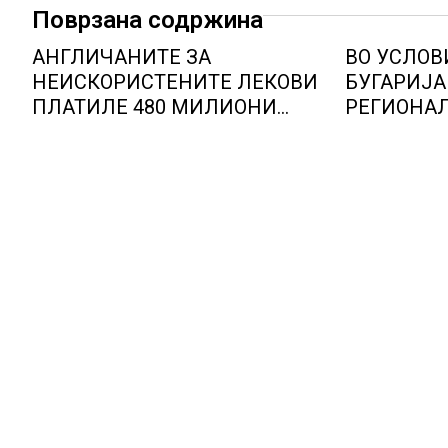
Поврзана содржина
АНГЛИЧАНИТЕ ЗА
ВО УСЛОВ
НЕИСКОРИСТЕНИТЕ ЛЕКОВИ
БУГАРИЈА
ПЛАТИЛЕ 480 МИЛИОНИ
РЕГИОНА
ФУНТИ, повик до пациентите
ЕНЕРГЕТС
да бараат само лекови што
Бугарија с
навистина им се потребни
шампион в
енергија о