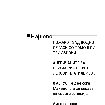
Најново
ПОЖАРОТ ЗАД ВОДНО
СЕ ГАСИ СО ПОМОШ ОД
ТРИ АВИОНИ
АНГЛИЧАНИТЕ ЗА
НЕИСКОРИСТЕНИТЕ
ЛЕКОВИ ПЛАТИЛЕ 480
МИЛИОНИ ФУНТИ,
8 АВГУСТ е ден кога
повик до пациентите да
Македонија се сеќава
бараат само лекови
на своите синови,
што навистина им се
објави премиерот
потребни
Американски
Христијан Мицкоски по