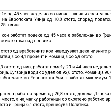
веќе од 45 часа неделно со нивна главна и евентуалн
 на Европската Унија од 10,8 отсто, според подато
025 година.
 кои работат повеќе од 45 часа е забележан во Грци
 се исто така над просекот.
,5 отсто од вработените кои наведуваат дека нивните 
твија со 4,1 процент и Романија со 5,9 отсто.
3 отсто од нив, работат помеѓу 20 и 44 часа неделно
ија, Бугарија води со удел од 92,8 отсто, Романија 90,
 вработените во Европската Унија работат максимум 
ратено работно време од 26,8 отсто, додека Данска 
то место, а најмалку работници со скратено работно в
тсто и Грција 6,1 отсто, пренесува Политика.