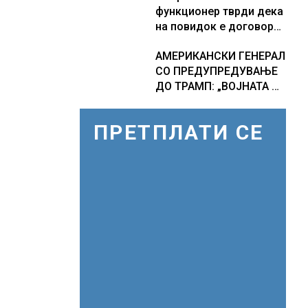
функционер тврди дека
повод 25 годишнината
на повидок е договор
од загинувањето на
за Ормуската теснина
десетмината прилепски
АМЕРИКАНСКИ ГЕНЕРАЛ
бранители
СО ПРЕДУПРЕДУВАЊЕ
ДО ТРАМП: „ВОЈНАТА НЕ
ДАВА РЕЗУЛТАТИ“
ПРЕТПЛАТИ СЕ