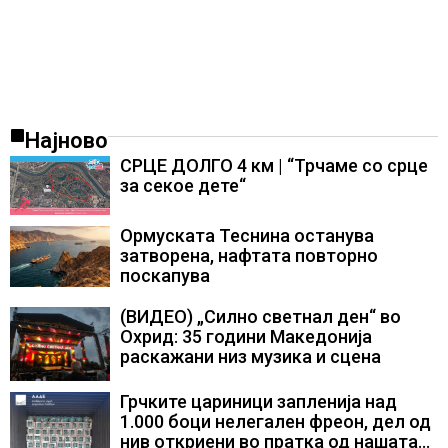
Најново
СРЦЕ ДОЛГО 4 км | “Трчаме со срце
за секое дете“
Ормуската Теснина останува
затворена, нафтата повторно
поскапува
(ВИДЕО) „Силно светнал ден“ во
Охрид: 35 години Македонија
раскажани низ музика и сцена
Грчките цариници запленија над
1.000 боци нелегален фреон, дел од
нив откриени во пратка од нашата