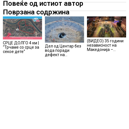
Повеќе од истиот автор
Поврзана содржина
(ВИДЕО) 35 години
СРЦЕ ДОЛГО 4 км |
независност на
Дел од Центар без
“Трчаме со срце за
Македонија –
вода поради
секое дете“
објавено видео
дефект на
пред вечерашниот
водоводна мрежа
музичко-сценски
спектакл во Охрид