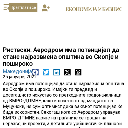
Претплати се
Ристески: Аеродром има потенцијал да
стане најразвиена општина во Скопје и
пошироко
Македонија
25 јануари, 2022
Аеродром има потенцијал да стане најразвиена општина
во Скопје и пошироко. Имајќи ги предвид и
досегашното искуство со претходните градоначалници
од ВМРО-ДПМНЕ, како и почетокот од мандатот на
Муцунски, не сум оптимист дека ваквиот потенцијал ќе
биде искористен. Секогаш кога со Аеродром управува
ВМРО-ДПМНЕ парите на граѓаните се трошат на
неразвојни проекти, а деталните урбанистички планови