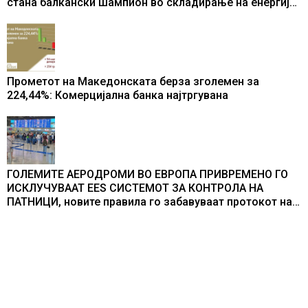
стана балкански шампион во складирање на енергија
од батерии
Прометот на Македонската берза зголемен за
224,44%: Комерцијална банка најтргувана
ГОЛЕМИТЕ АЕРОДРОМИ ВО ЕВРОПА ПРИВРЕМЕНО ГО
ИСКЛУЧУВААТ ЕЕS СИСТЕМОТ ЗА КОНТРОЛА НА
ПАТНИЦИ, новите правила го забавуваат протокот на
патници на аеродромите и предизвикува долги
редици