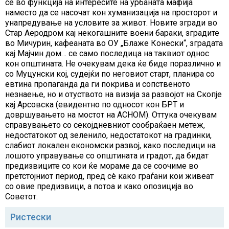
се во функција на интересите на урбаната мафија
наместо да се насочат кон хуманизација на просторот и
унапредување на условите за живот. Новите згради во
Стар Аеродром кај некогашните воени бараки, зградите
во Мичурин, кафеаната во ОУ „Блаже Конески“, зградата
кај Мајчин дом… се само последица на таквиот однос
кон општината. Не очекувам дека ќе биде поразлично и
со Муцунски кој, судејќи по неговиот старт, планира со
евтина пропаганда да ги покрива и сопственото
незнаење, но и отуството на визија за развојот на Скопје
кај Арсовска (евидентно по односот кон БРТ и
довршувањето на мостот на АСНОМ). Оттука очекувам
справувањето со секојдневниот сообраќаен метеж,
недостатокот од зеленило, недостатокот на градинки,
слабиот локален економски развој, како последици на
лошото управување со општината и градот, да бидат
предизвиците со кои ќе мораме да се соочиме во
претстојниот период, пред сè како граѓани кои живеат
со овие предизвици, а потоа и како опозиција во
Советот.
Ристески