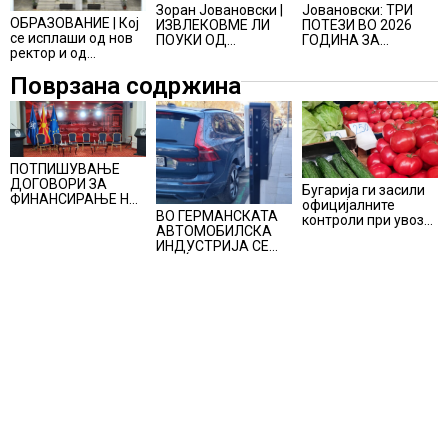
Јовановски: ТРИ
Зоран Јовановски |
ОБРАЗОВАНИЕ | Кој
ПОТЕЗИ ВО 2026
ИЗВЛЕКОВМЕ ЛИ
се исплаши од нов
ГОДИНА ЗА
ПОУКИ ОД
ректор и од
ПОГОЛЕМ РАСТ НА
ИНФЛАЦИЈАТА?
промени на УКИМ?
МАКЕДОНСКАТА
Поврзана содржина
ЕКОНОМИЈА
ПОТПИШУВАЊЕ
ДОГОВОРИ ЗА
Бугарија ги засили
ФИНАНСИРАЊЕ НА
официјалните
ПРУГАТА КРИВА
ВО ГЕРМАНСКАТА
контроли при увоз
ПАЛАНКА-ДЕВЕ
АВТОМОБИЛСКА
на македонско
БАИР
ИНДУСТРИЈА СЕ
свежо овошје,
ВРАЌА
домати и пиперки,
ОПТИМИЗМОТ
објави АХВ