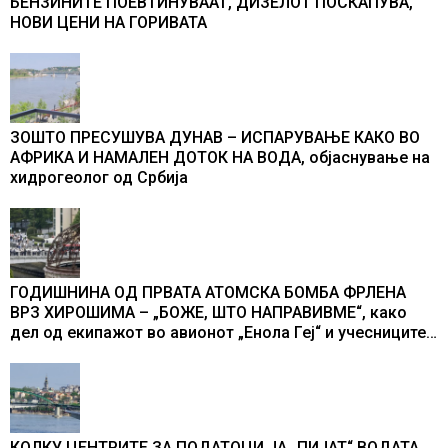
БЕНЗИНИТЕ ПОЕВТИНУВААТ, ДИЗЕЛОТ ПОСКАПУВА,
НОВИ ЦЕНИ НА ГОРИВАТА
ЗОШТО ПРЕСУШУВА ДУНАВ – ИСПАРУВАЊЕ КАКО ВО
АФРИКА И НАМАЛЕН ДОТОК НА ВОДА, објаснување на
хидрогеолог од Србија
ГОДИШНИНА ОД ПРВАТА АТОМСКА БОМБА ФРЛЕНА
ВРЗ ХИРОШИМА – „БОЖЕ, ШТО НАПРАВИВМЕ“, како
дел од екипажот во авионот „Енола Геј“ и учесниците
во бомбардирањето го доживуваа овој настан што го
промени текот на историјата
КОЛКУ ЦЕНТРИТЕ ЗА ПОДАТОЦИ ЈА „ПИЈАТ“ ВОДАТА