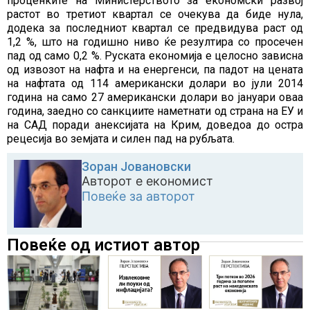
проценките на Министерството за економски развој
растот во третиот квартал се очекува да биде нула,
додека за последниот квартал се предвидува раст од
1,2 %, што на годишно ниво ќе резултира со просечен
пад од само 0,2 %. Руската економија е целосно зависна
од извозот на нафта и на енергенси, па падот на цената
на нафтата од 114 американски долари во јули 2014
година на само 27 американски долари во јануари оваа
година, заедно со санкциите наметнати од страна на ЕУ и
на САД поради анексијата на Крим, доведоа до остра
рецесија во земјата и силен пад на рубљата.
Зоран Јовановски
Авторот е економист
Повеќе за авторот
Повеќе од истиот автор