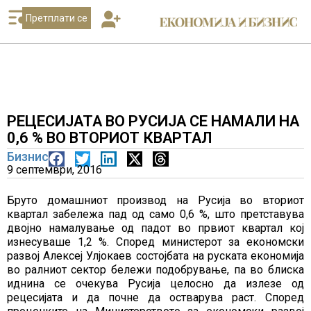
Претплати се
РЕЦЕСИЈАТА ВО РУСИЈА СЕ НАМАЛИ НА
0,6 % ВО ВТОРИОТ КВАРТАЛ
Бизнис
9 септември, 2016
Бруто домашниот производ на Русија во вториот
квартал забележа пад од само 0,6 %, што претставува
двојно намалување од падот во првиот квартал кој
изнесуваше 1,2 %. Според министерот за економски
развој Алексеј Улјокаев состојбата на руската економија
во ралниот сектор бележи подобрување, па во блиска
иднина се очекува Русија целосно да излезе од
рецесијата и да почне да остварува раст. Според