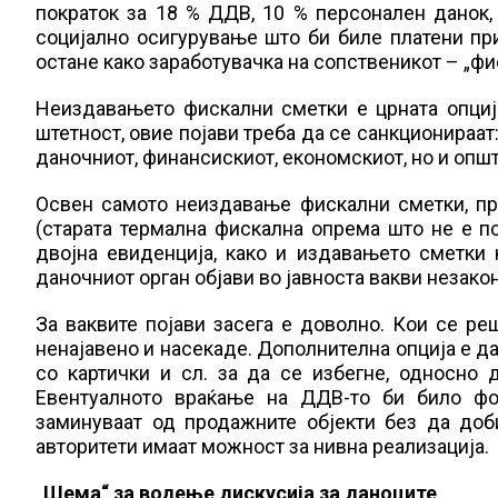
пократок за 18 % ДДВ, 10 % персонален данок,
социјално осигурување што би биле платени при
остане како заработувачка на сопственикот – „ф
Неиздавањето фискални сметки е црната опциј
штетност, овие појави треба да се санкционираат:
даночниот, финансискиот, економскиот, но и опш
Освен самото неиздавање фискални сметки, пр
(старата термална фискална опрема што не е по
двојна евиденција, како и издавањето сметки
даночниот орган објави во јавноста вакви незак
За ваквите појави засега е доволно. Кои се ре
ненајавено и насекаде. Дополнителна опција е д
со картички и сл. за да се избегне, односно 
Евентуалното враќање на ДДВ-то би било ф
заминуваат од продажните објекти без да доб
авторитети имаат можност за нивна реализација.
„Шема“ за водење дискусија за даноците