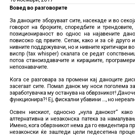
Вовед во разговорите
За даноците зборуваат сите, насекаде и во секој
говорот на бројките, споредбите и трендовите, 
позиционираност во однос на најавените дано
повисоко од првите. Сепак, како и за сѐ друго 
нивните поддржувачи, но и нивните критичари во
виспр (tax whisper) скалата се редат сопствениц
потоа станоиздавачите и кираџиите, програмери
непознавачите.
Кога се разговара за промени кај даноците дис
засегаат сите. Помал данок му носи поголема за
заработувачка му останува на обврзникот!
Даноче
функционира?! Еј, фискални убавини …, но нереалн
Освен нискиот, односно „нула данокот“ како
алтернативна и незаконска патека за намалувањ
Имено, кога обврзникот нема да го евидентира п
незаконски ќе заштеди цели педесетина процен