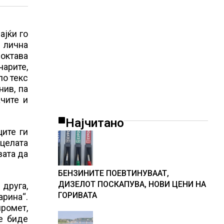
ајќи го
а лична
октава
чарите,
по текс
нив, па
ачите и
Најчитано
ците ги
 целата
вата да
БЕНЗИНИТЕ ПОЕВТИНУВААТ,
ДИЗЕЛОТ ПОСКАПУВА, НОВИ ЦЕНИ НА
друга,
ГОРИВАТА
арина“.
промет,
е биде