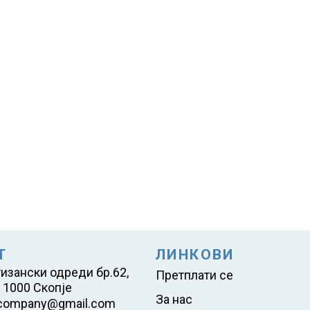
Т
ЛИНКОВИ
тизански одреди бр.62,
Претплати се
 1000 Скопје
За нас
company@gmail.com