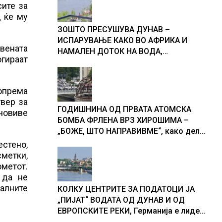
ите за
д ќе му
ЗОШТО ПРЕСУШУВА ДУНАВ –
ИСПАРУВАЊЕ КАКО ВО АФРИКА И
вената
НАМАЛЕН ДОТОК НА ВОДА,
огираат
објаснување на хидрогеолог од
Србија
опрема
твер за
ГОДИШНИНА ОД ПРВАТА АТОМСКА
новиве
БОМБА ФРЛЕНА ВРЗ ХИРОШИМА –
„БОЖЕ, ШТО НАПРАВИВМЕ“, како дел
од екипажот во авионот „Енола Геј“ и
естено,
учесниците во бомбардирањето го
сметки,
доживуваа овој настан што го
метот.
промени текот на историјата
 да не
алните
КОЛКУ ЦЕНТРИТЕ ЗА ПОДАТОЦИ ЈА
„ПИЈАТ“ ВОДАТА ОД ДУНАВ И ОД
ЕВРОПСКИТЕ РЕКИ, Германија е лидер
во Европа по бројот на изградени