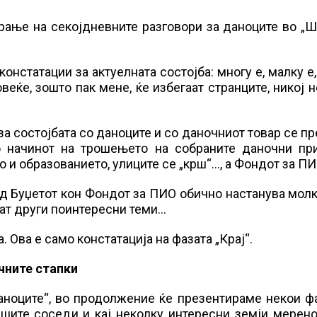
ање на секојдневните разговори за даноците во „Ш
онстатации за актуелната состојба: многу е, малку е
овеќе, зошто пак мене, ќе избегаат странците, никој 
за состојбата со даноците и со даночниот товар се пр
о начинот на трошењето на собраните даночни пр
о и образованието, улиците се „крш“…, а Фондот за П
д Буџетот кон Фондот за ПИО обично настанува мол
аат други поинтересни теми…
 Ова е само констатација на фазата „Крај“.
чните стапки
аноците“, во продолжение ќе презентираме некои ф
ашите соседи и кај неколку интересни земји мерен