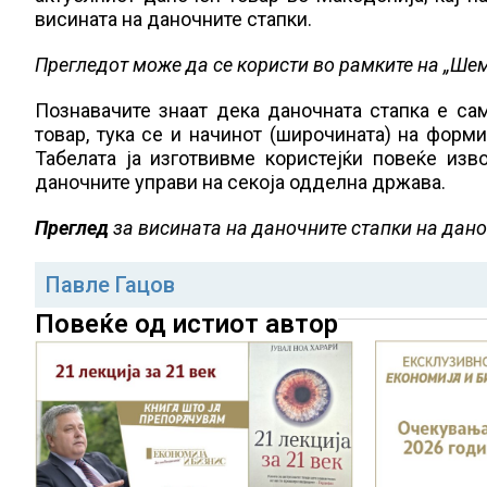
висината на даночните стапки.
Прегледот може да се користи во рамките на „Шем
Познавачите знаат дека даночната стапка е са
товар, тука се и начинот (широчината) на форм
Табелата ја изготвивме користејќи повеќе изв
даночните управи на секоја одделна држава.
Преглед
за висината на даночните стапки на дан
Павле Гацов
Повеќе од истиот автор