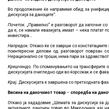
Во продолжение ќе направиме обид за унифицир
дискусија за даноците“.
Почеток.
„Правилно“ е разговорот да започне со к
да е, се намали евазијата, имаат – нека платат п
инвестира…
Напредок.
Откако ќе се заврши со констатациите 
поинтересни делови од разговорот поврзан с
Нерационално се троши, нема пари за здравствот
Крешчендо.
По споменувањето на трансферите о
дискусијата очигледно оди во ќорсокак и се фаќ
Крај.
Дискусијата е завршена со претходната фаза.
Висина на даночниот товар
–
споредба на дано
Откако ја зададовме „Шемата за дискусија за д
актуелниот даночен товар во Македонија, кај н