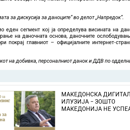
ата за дискусија за даноците“ во делот „Напредок“.
мо еден сегмент кој ја определува висината на да
ирање на даночната основа, даночните ослободувањ
ори покрај главниот – официјалните интернет-стра
окот на добивка, персоналниот данок и ДДВ по одделн
МАКЕДОНСКА ДИГИТА
ИЛУЗИЈА − ЗОШТО
МАКЕДОНИЈА НЕ УСПЕ
ЈА ИСКОРИСТИ
ДИГИТАЛИЗАЦИЈАТА З