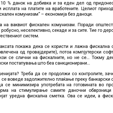
 10 % данок на добивка и за еден дел од придонес
 исплата на платите на вработените. Целиот прихо
искален комунизам“ – економија без даноци.
а на ваквиот фискален комунизам. Поради општест
 робусно, неселективно, секаде и за сите. Тие го дер
тествениот систем.
аксата покажа дека се користи и лажна фискална 
влечена од провајдерите), потоа компјутерски соф
 кои се слични на фискалните, но не се… Токму де
онски постапувања што беа санкционирани…
шенијата? Треба да се продолжи со контролите, зач
а се воведе задолжително плаќање преку банкарски 
да се минимизира употребата на готовината во про
орма на стимулирање самите даночни обврзници
ијат уредна фискална сметка. Ова се идеи, а фиск