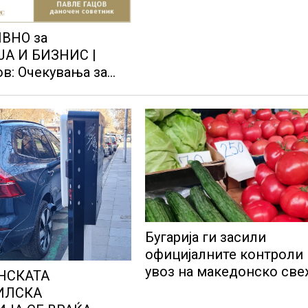
СТАНЕ ЕКОНОМСКИ
ПОДОБРА ДРЖАВА?
ВНО за
А И БИЗНИС |
ов: Очекувања за
на
Бугарија ги засили
официјалните контроли
увоз на македонско св
НСКАТА
овошје, домати и пиперк
ИЛСКА
објави АХВ