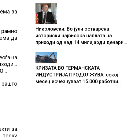
центри за податоци
ема за
Николовски: Во јули остварена
, рамно
историски највисока наплата на
нема да
приходи од над 14 милијарди денари
– изградивме систем што испорачува
резултати
еоѓа на
иходи…
КРИЗАТА ВО ГЕРМАНСКАТА
ИО…
ИНДУСТРИЈА ПРОДОЛЖУВА, секој
месец исчезнуваат 15.000 работни
к зашто
места
акти за
о преку