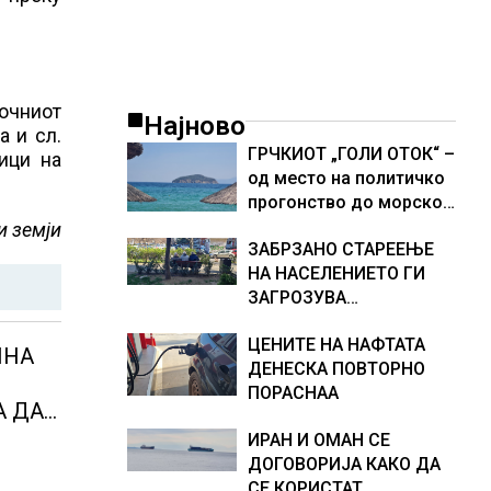
ночниот
Најново
а и сл.
ГРЧКИОТ „ГОЛИ ОТОК“ –
ници на
од место на политичко
прогонство до морско
светилиште
и земји
ЗАБРЗАНО СТАРЕЕЊЕ
НА НАСЕЛЕНИЕТО ГИ
ЗАГРОЗУВА
ПЕНЗИСКИТЕ СИСТЕМИ
ЦЕНИТЕ НА НАФТАТА
ВО ЕВРОПА и
ЛНА
ДЕНЕСКА ПОВТОРНО
долгорочниот
ПОРАСНАА
економски раст
А ДА
ИРАН И ОМАН СЕ
А ДА
ДОГОВОРИЈА КАКО ДА
СЕ КОРИСТАТ