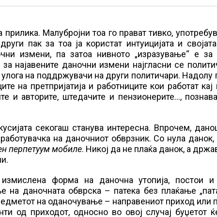
а прилика. Малубројни тоа го прават тивко, употребув
други пак за тоа ја користат интуицијата и својат
чни измени, па затоа нивното „изразување“ е за 
и за најавените даночни измени најгласни се полити
 улога на поддржувачи на други политичари. Надолу 
ите на претпријатија и работниците кои работат кај 
те и авторите, штедачите и пензионерите…, познав
кусијата секогаш станува интересна. Впрочем, дано
работувачка на даночниот обврзник. Со нула данок,
н перпетуум мобиле
. Никој да не плаќа данок, а држа
и.
 измислена форма на даночна утопија, постои и 
е на даночната обврска – патека без плаќање „пат
редметот на оданочување – направениот приход или 
ти од приходот, односно во овој случај буџетот ќ