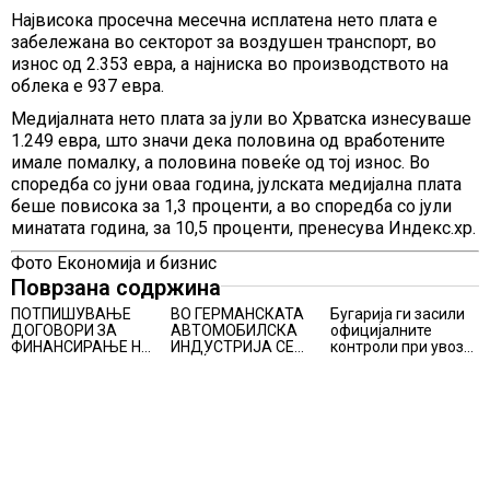
Највисока просечна месечна исплатена нето плата е
забележана во секторот за воздушен транспорт, во
износ од 2.353 евра, а најниска во производството на
облека е 937 евра.
Медијалната нето плата за јули во Хрватска изнесуваше
1.249 евра, што значи дека половина од вработените
имале помалку, а половина повеќе од тој износ. Во
споредба со јуни оваа година, јулската медијална плата
беше повисока за 1,3 проценти, а во споредба со јули
минатата година, за 10,5 проценти, пренесува Индекс.хр.
Фото Економија и бизнис
Поврзана содржина
ПОТПИШУВАЊЕ
ВО ГЕРМАНСКАТА
Бугарија ги засили
ДОГОВОРИ ЗА
АВТОМОБИЛСКА
официјалните
ФИНАНСИРАЊЕ НА
ИНДУСТРИЈА СЕ
контроли при увоз
ПРУГАТА КРИВА
ВРАЌА
на македонско
ПАЛАНКА-ДЕВЕ
ОПТИМИЗМОТ
свежо овошје,
БАИР
домати и пиперки,
објави АХВ