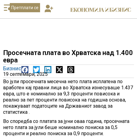
Претплати се
Просечната плата во Хрватска над 1.400
евра
Бизнис
19 септември, 2025
Во јули просечната месечна нето плата исплатена по
вработен кај правни лица во Хрватска изнесуваше 1.437
евра, што е номинално за 9,3 проценти повисока и
реално за пет проценти повисока на годишна основа,
покажуваат податоците на Државниот завод за
статистика .
Во споредба со платата за јуни оваа година, просечната
нето плата за јули беше номинално пониска за 0,5
проценти и реално пониска за 0,9 проценти.