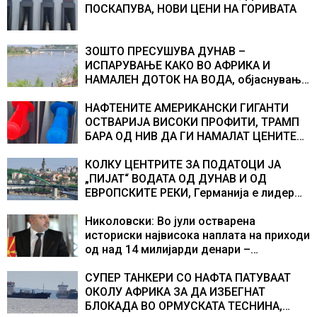
ПОСКАПУВА, НОВИ ЦЕНИ НА ГОРИВАТА
ЗОШТО ПРЕСУШУВА ДУНАВ –
ИСПАРУВАЊЕ КАКО ВО АФРИКА И
НАМАЛЕН ДОТОК НА ВОДА, објаснување
на хидрогеолог од Србија
НАФТЕНИТЕ АМЕРИКАНСКИ ГИГАНТИ
ОСТВАРИЈА ВИСОКИ ПРОФИТИ, ТРАМП
БАРА ОД НИВ ДА ГИ НАМАЛАТ ЦЕНИТЕ
НА ГОРИВАТА
КОЛКУ ЦЕНТРИТЕ ЗА ПОДАТОЦИ ЈА
„ПИЈАТ“ ВОДАТА ОД ДУНАВ И ОД
ЕВРОПСКИТЕ РЕКИ, Германија е лидер
во Европа по бројот на изградени
центри за податоци
Николовски: Во јули остварена
историски највисока наплата на приходи
од над 14 милијарди денари –
изградивме систем што испорачува
резултати
СУПЕР ТАНКЕРИ СО НАФТА ПАТУВААТ
ОКОЛУ АФРИКА ЗА ДА ИЗБЕГНАТ
БЛОКАДА ВО ОРМУСКАТА ТЕСНИНА,