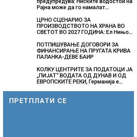
предупредува: Ниските водостои на
Рајна може да го намалат
производството
ЦРНО СЦЕНАРИО ЗА
ПРОИЗВОДСТВОТО НА ХРАНА ВО
СВЕТОТ ВО 2027 ГОДИНА: Ел Нињо
ќе доведе дополнителни 50
милиони луѓе во акутен глад
ПОТПИШУВАЊЕ ДОГОВОРИ ЗА
ФИНАНСИРАЊЕ НА ПРУГАТА КРИВА
ПАЛАНКА-ДЕВЕ БАИР
КОЛКУ ЦЕНТРИТЕ ЗА ПОДАТОЦИ ЈА
„ПИЈАТ“ ВОДАТА ОД ДУНАВ И ОД
ЕВРОПСКИТЕ РЕКИ, Германија е
лидер во Европа по бројот на
изградени центри за податоци
ПРЕТПЛАТИ СЕ