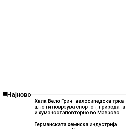
повеќе од 1.000 бродови поминаа низ
морскиот премин со помош на
американската војска
Најново
Халк Вело Грин- велосипедска трка
што ги поврзува спортот, природата
и хуманостаповторно во Маврово
Германската хемиска индустрија