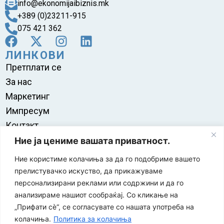
info@ekonomijaibiznis.mk
+389 (0)23211-915
075 421 362
ЛИНКОВИ
Претплати се
За нас
Маркетинг
Импресум
Контакт
Правила на користење
Ние ја цениме вашата приватност.
Ние користиме колачиња за да го подобриме вашето
прелистувачко искуство, да прикажуваме
персонализирани реклами или содржини и да го
анализираме нашиот сообраќај. Со кликање на
„Прифати сè“, се согласувате со нашата употреба на
колачиња.
Политика за колачиња