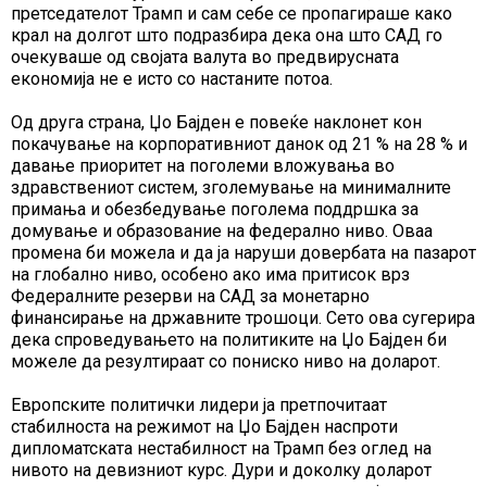
претседателот Трамп и сам себе се пропагираше како
крал на долгот што подразбира дека она што САД го
очекуваше од својата валута во предвирусната
економија не е исто со настаните потоа.
Од друга страна, Џо Бајден е повеќе наклонет кон
покачување на корпоративниот данок од 21 % на 28 % и
давање приоритет на поголеми вложувања во
здравствениот систем, зголемување на минималните
примања и обезбедување поголема поддршка за
домување и образование на федерално ниво. Оваа
промена би можела и да ја наруши довербата на пазарот
на глобално ниво, особено ако има притисок врз
Федералните резерви на САД за монетарно
финансирање на државните трошоци. Сето ова сугерира
дека спроведувањето на политиките на Џо Бајден би
можеле да резултираат со пониско ниво на доларот.
Европските политички лидери ја претпочитаат
стабилноста на режимот на Џо Бајден наспроти
дипломатската нестабилност на Трамп без оглед на
нивото на девизниот курс. Дури и доколку доларот