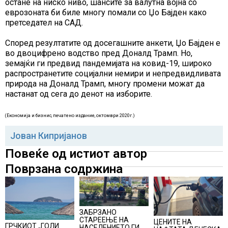
остане на ниско ниво, шансите за валутна војна со
еврозоната би биле многу помали со Џо Бајден како
претседател на САД.
Според резултатите од досегашните анкети, Џо Бајден е
во двоцифрено водство пред Доналд Трамп. Но,
земајќи ги предвид пандемијата на ковид-19, широко
распространетите социјални немири и непредвидливата
природа на Доналд Трамп, многу промени можат да
настанат од сега до денот на изборите.
(Економија и бизнис, печатено издание, октомври 2020г.)
Јован Кипријанов
Повеќе од истиот автор
Поврзана содржина
ЗАБРЗАНО
СТАРЕЕЊЕ НА
ЦЕНИТЕ НА
ГРЧКИОТ „ГОЛИ
НАСЕЛЕНИЕТО ГИ