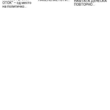
НАФТАТА ДЕНЕСКА
ОТОК“ – од место
ЗАГРОЗУВА
ПОВТОРНО
на политичко
ПЕНЗИСКИТЕ
ПОРАСНАА
прогонство до
СИСТЕМИ ВО
морско светилиште
ЕВРОПА и
долгорочниот
економски раст