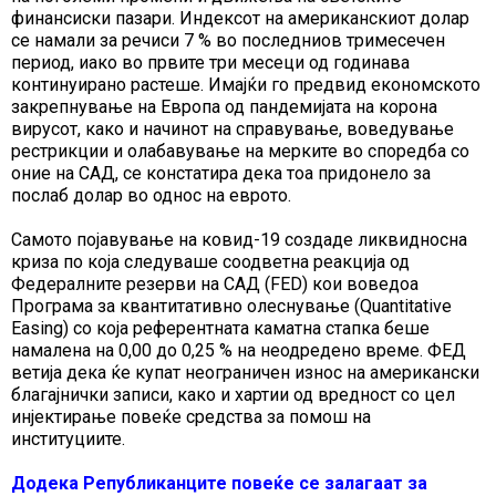
финансиски пазари. Индексот на американскиот долар
се намали за речиси 7 % во последниов тримесечен
период, иако во првите три месеци од годинава
континуирано растеше. Имајќи го предвид економското
закрепнување на Европа од пандемијата на корона
вирусот, како и начинот на справување, воведување
рестрикции и олабавување на мерките во споредба со
оние на САД, се констатира дека тоа придонело за
послаб долар во однос на еврото.
Самото појавување на ковид-19 создаде ликвидносна
криза по која следуваше соодветна реакција од
Федералните резерви на САД (FED) кои воведоа
Програма за квантитативно олеснување (Quantitative
Easing) со која референтната каматна стапка беше
намалена на 0,00 до 0,25 % на неодредено време. ФЕД
ветија дека ќе купат неограничен износ на американски
благајнички записи, како и хартии од вредност со цел
инјектирање повеќе средства за помош на
институциите.
Додека Републиканците повеќе се залагаат за