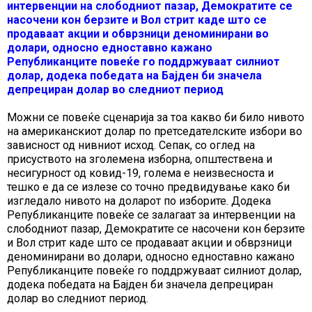
интервенции на слободниот пазар, Демократите се
насочени кон берзите и Вол стрит каде што се
продаваат акции и обврзници деноминирани во
долари, односно едноставно кажано
Републиканците повеќе го поддржуваат силниот
долар, додека победата на Бајден би значела
депрециран долар во следниот период
Можни се повеќе сценарија за тоа какво би било нивото
на американскиот долар по претседателските избори во
зависност од нивниот исход. Сепак, со оглед на
присуството на зголемена изборна, општествена и
несигурност од ковид-19, голема е неизвесноста и
тешко е да се излезе со точно предвидување како би
изгледало нивото на доларот по изборите. Додека
Републиканците повеќе се залагаат за интервенции на
слободниот пазар, Демократите се насочени кон берзите
и Вол стрит каде што се продаваат акции и обврзници
деноминирани во долари, односно едноставно кажано
Републиканците повеќе го поддржуваат силниот долар,
додека победата на Бајден би значела депрециран
долар во следниот период.