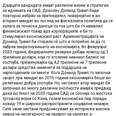
Двајцата кандидати имаат различни визии и стратегии
за иднината на САД. Доколку Доналд Трамп биде
повторно избран за претседател, поверојатно е во
вториот мандат во поглед на фискалната политика да се
залага за пониски даноци со тоа што би го намалил
финансискиот товар врз корпорациите и би го
стимулирал економскиот раст. Администрацијата на
Доналд Трамп би сторила сѐ што е потребно за да го
забрза закрепнувањето на економијата. Во февруари
2020 година, Федералните резерви добија помош од 3
трилиони долари, која го зголеми нивниот биланс на
состојба, преминувајќи од 4,2 трилиони на 7 трилиони
долари средства наменети за поддршка на
најпогодените сегменти. Кога Доналд Трамп го започна
својот прв мандат во 2016 година економијата беше во
релативно добра состојба. Но, неговиот втор мандат би
започнал во многу различни околности имајќи предвид
дека во текот на 2020 година САД се соочија со жестока
трговска војна со Кина, голем економски пад поради
ковид-19 и широко распространети социјални немири.
Сите овие настани придонесуваат за историски високи
нивоа на несигурност на пазарот на капитал, а