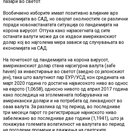
пазари во светот.
Вообичаено изборите имаат позитивно влијание врз
економијата во САД, но овојпат околностите се различни
поради новонастанатата ситуација со пандемијата на
корона вирусот. Оттука како најзасегнатa од сите
останати валути може да се издвои американскиот
долар кој во најголема мера зависи од случувањата во
економијата на САД.
На почетокот од пандемијата на корона вирусот,
американскиот долар стана најсигурна валута (safe
haven) за инвестирање во светот (заедно со јапонскиот
јен), така што валутниот пар ЕУР/УСД кон средината на
март 2020 година го достигна највисокото ниво во однос
на еврото (1,0658), односно нивото од април 2017 година
како последица на зголемената побарувачка на
американски долари и на потребата од ликвидност во
оваа валута. За разлика од тој период, во последниве
три месеци парот го регистрираше најниското ниво
забележано во последниве две години (1,1941), што ја
покажува големата волатилност на валутата во период
на поголеми промени и движења на светските