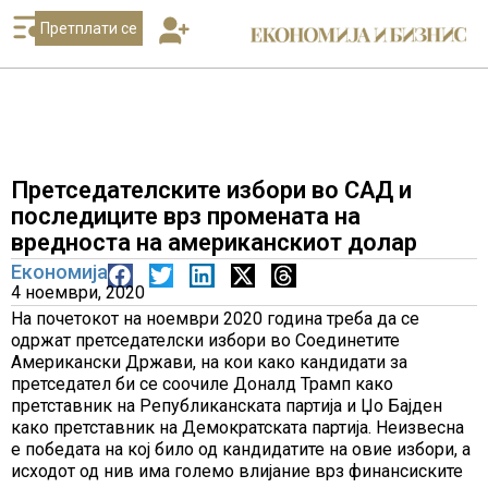
Претплати се
Претседателските избори во САД и
последиците врз промената на
вредноста на американскиот долар
Економија
4 ноември, 2020
На почетокот на ноември 2020 година треба да се
одржат претседателски избори во Соединетите
Американски Држави, на кои како кандидати за
претседател би се соочиле Доналд Трамп како
претставник на Републиканската партија и Џо Бајден
како претставник на Демократската партија. Неизвесна
е победата на кој било од кандидатите на овие избори, а
исходот од нив има големо влијание врз финансиските