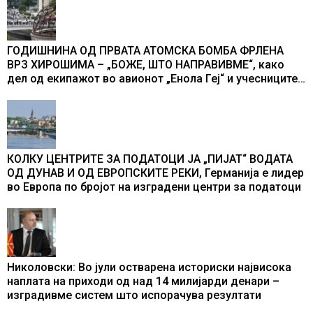
ГОДИШНИНА ОД ПРВАТА АТОМСКА БОМБА ФРЛЕНА
ВРЗ ХИРОШИМА – „БОЖЕ, ШТО НАПРАВИВМЕ“, како
дел од екипажот во авионот „Енола Геј“ и учесниците
во бомбардирањето го доживуваа овој настан што го
промени текот на историјата
КОЛКУ ЦЕНТРИТЕ ЗА ПОДАТОЦИ ЈА „ПИЈАТ“ ВОДАТА
ОД ДУНАВ И ОД ЕВРОПСКИТЕ РЕКИ, Германија е лидер
во Европа по бројот на изградени центри за податоци
Николовски: Во јули остварена историски највисока
наплата на приходи од над 14 милијарди денари –
изградивме систем што испорачува резултати