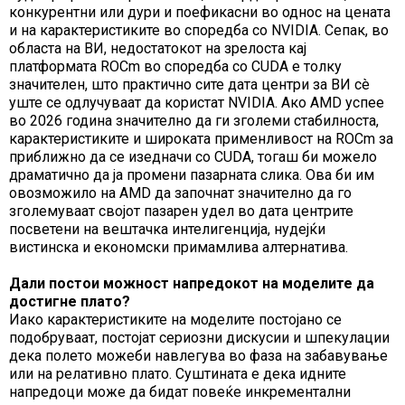
конкурентни или дури и поефикасни во однос на цената
и на карактеристиките во споредба со NVIDIA. Сепак, во
областа на ВИ, недостатокот на зрелоста кај
платформата ROCm во споредба со CUDA е толку
значителен, што практично сите дата центри за ВИ сè
уште се одлучуваат да користат NVIDIA. Ако AMD успее
во 2026 година значително да ги зголеми стабилноста,
карактеристиките и широката применливост на ROCm за
приближно да се изедначи со CUDA, тогаш би можело
драматично да ја промени пазарната слика. Ова би им
овозможило на AMD да започнат значително да го
зголемуваат својот пазарен удел во дата центрите
посветени на вештачка интелигенција, нудејќи
вистинска и економски примамлива алтернатива.
Дали постои можност напредокот на моделите да
достигне плато?
Иако карактеристиките на моделите постојано се
подобруваат, постојат сериозни дискусии и шпекулации
дека полето можеби навлегува во фаза на забавување
или на релативно плато. Суштината е дека идните
напредоци може да бидат повеќе инкрементални