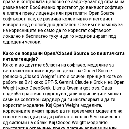
права и контролата целосно се задржуваат од страна на
развивачот. Вообичаено пристапот до ваквиот софтвер
е платен преку лиценци или претплати. Open Source
софтверот, пак, се развива колективно и неговиот
изворен код е слободно достапен. Ова им овозможува
на корисниците не само да го користат софтверот
локално и бесплатно туку и да го модифицираат под
одредени услови.
Како се поврзани Open/Closed Source со вештачката
интелигенција?
Како и во другите области на софтвер, моделите за
вештачка интелигенција се делат на Closed Source
(односно „Closed Weight“ што е сличен принцип кога се
работи за ВИ) како GPT-5, Gemini, Claude и Grok и на Open
Weight како DeepSeek, Llama, Qwen и gpt-oss. Оваа
поделба практично одредува дали корисниците можат
сами на сопствен хардвер да ги инсталираат и да ги
користат моделите. Кај Open Weight моделите,
корисниците имаат право да ги преземаат моделите на
сопствен хардвер и да работат локално без зависност
од системи на облак. Кај Closed Weight моделите,
пристапот е ограничен преку платени апликации или