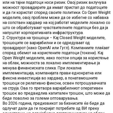
или на тајни податоци носи ризик. Овој ризик вклучува
можност провајдерите да имаат пристап до податоците
и да ги користат според своите политики. Со Open Weight
моделите, овој проблем може да се избегне со набавка
на сопствен хардвер на кој работат моделите локално со
што се обработуваат чувствителните податоци без да ја
напуштат корпоративната инфраструктура.
2. Структура на трошоци − Кај Closed Weight моделите,
трошоците се варијабилни и се одредуваат од
провајдерот (како OpenAI или Гугл). Компаниите плаќаат
според обемот на користените податоци (токени). Кај
Open Weight моделите, иако постои опција за користење
на облак, можноста за локално имплементирање ја
менува финансиската слика. При локална
имплементација, компанијата прави еднократна или
фиксна инвестиција во хардвер, а понатамошните
трошоци се релативно фиксни, освен потрошувачката
на струја. Ова го претвора варијабилниот оперативен
трошок во предвидлив капитален трошок, што може да
биде поволно за големи оптоварувања.
Во 2026 година, предизвикот за бизнисите ќе биде да
одлучат дали да ги покријат потребите од ВИ преку