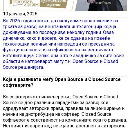
10 јануари, 2026
Во 2026 година може да очекуваме продолжение на
трката за развој на вештачката интелигенција која ја
доживуваме во последниве неколку години. Оваа
динамика, како и досега, ќе се одвива на повеќе
технолошки полиња чии напредоци се пресудни за
функционалноста и за ефикасноста на вештачката
интелигенција. Сепак, она што е заедничко за сите овие
области е натпреварот меѓу т.н. Open Source и Closed
Source решенијата.
Кoja e разликата меѓу Open Source и Closed Source
софтверите?
Во софтверското инженерство, Open Source и Closed
Source се две различни парадигми за развој кои
одредуваат авторски права, правила за лиценцирање и
начини на дистрибуција на софтвер. Closed Source
софтверот е сопственост на компанијата која го развива.
Неговиот изворен код не е јавно достапен, а авторските