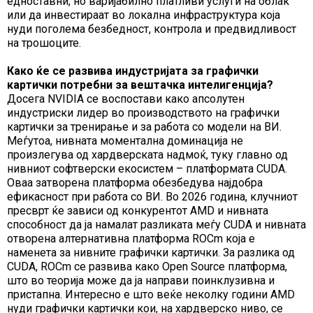
едноставни, но варијабилно платливи услуги на облак
или да инвестираат во локална инфраструктура која
нуди поголема безбедност, контрола и предвидливост
на трошоците.
Како ќе се развива индустријата за графички
картички потребни за вештачка интелигенција?
Досега NVIDIA се воспостави како апсолутен
индустриски лидер во производството на графички
картички за тренирање и за работа со модели на ВИ.
Меѓутоа, нивната моментална доминација не
произлегува од хардверската надмоќ, туку главно од
нивниот софтверски екосистем – платформата CUDA.
Оваа затворена платформа обезбедува најдобра
ефикасност при работа со ВИ. Во 2026 година, клучниот
пресврт ќе зависи од конкурентот AMD и нивната
способност да ја намалат разликата меѓу CUDA и нивната
отворена алтернативна платформа ROCm која е
наменета за нивните графички картички. За разлика од
CUDA, ROCm се развива како Open Source платформа,
што во теорија може да ја направи поинклузивна и
пристапна. Интересно е што веќе неколку години AMD
нуди графички картички кои, на хардверско ниво, се