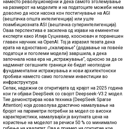
наместо револуционерни и дека самото зголемување
на размерот на моделите и на податоците можеби нема
доволно да носи насока кон постигнување на AGI
(вештачка општа интелигенција) или уште
поамбициозната ASI (вештачка суперинтелигенција).
Оваа перспектива е засилена од изјави на еминентни
експерти како Илија Суцкевер, коосновач и поранешен
главен научник на OpenAI. Тој ја изразил тезата дека
ерата на едноставно „скалирање“ (додавање на повеќе
податоци и поголеми модели) завршила, а дека
започнала нова ера на „истражување“, односно за да се
надминат сегашните граници ќе бидат неопходни
фундаментални истражувања и нови архитектонски
пробиви наместо само поголеми инвестиции во
инфраструктура.
Сепак, надежни се откритијата од крајот на 2025 година
кои ги објави DeepSeek со својот Deepseek-V3.2 модел.
Тие демонстрираа нова техника (DeepSeek Sparse
Attention) која дозволува драстично намалување на
бројот на параметри потребни за модел со високи
карактеристики, намалувајќи ја вкупната цена на
користење на моделот за речиси 50 % со минимално
губење на квалитет. Ова е пример на откритие кое