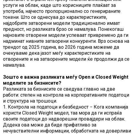
услуги на облак, каде што корисниците плаќаат за
употреба, најчесто пропорционално со генерираните
токени. Што се однесува до карактеристиките,
најдобрите затворени модели традиционално имаат
предност, но разликата брзо се намалува. Понекогаш
најновите отворени модели успеваат привремено да ги
надминат нивните затворени конкуренти. Врз основа на
трендот од 2025 година, во 2026 година можеме да
очекуваме дека јазот меѓу карактеристиките на
отворените и на затворените модели ќе продолжи да се
намалува.
Зошто е важна разликата меѓу Open и Closed Weight
моделите за бизнисите?
Разликата за бизнисите се сведува главно на две
работи: степен на контрола на корпоративните податоци
и структура на трошоци.
1. Контрола на податоци и безбедност − Кога компанија
користи Closed Weight модел, таа мора да ги испраќа
своите податоци до надворешни провајдери на облак.
Додека ова може да биде прифатливо за
нечувствителни информации, обработката на доверливи