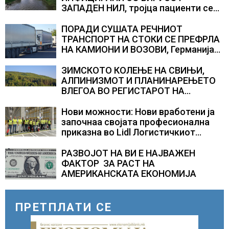
ЗАПАДЕН НИЛ, тројца пациенти се
во критична состојба
ПОРАДИ СУШАТА РЕЧНИОТ
ТРАНСПОРТ НА СТОКИ СЕ ПРЕФРЛА
НА КАМИОНИ И ВОЗОВИ, Германија
со итни мерки овозможува
камионџиите да возат и во недела
ЗИМСКОТО КОЛЕЊЕ НА СВИЊИ,
АЛПИНИЗМОТ И ПЛАНИНАРЕЊЕТО
ВЛЕГОА ВО РЕГИСТАРОТ НА
КУЛТУРНО НАСЛЕДСТВО НА
СЛОВЕНИЈА
Нови можности: Нови вработени ја
започнаа својата професионална
приказна во Lidl Логистичкиот
центар во Куманово
РАЗВОЈОТ НА ВИ Е НАЈВАЖЕН
ФАКТОР ЗА РАСТ НА
АМЕРИКАНСКАТА ЕКОНОМИЈА
ПРЕТПЛАТИ СЕ