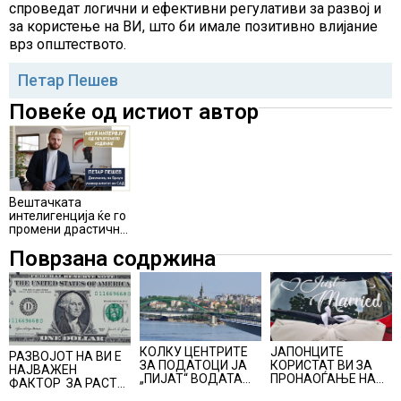
спроведат логични и ефективни регулативи за развој и
за користење на ВИ, што би имале позитивно влијание
врз општеството.
Петар Пешев
Повеќе од истиот автор
Вештачката
интелигенција ќе го
промени драстично
начинот на
Поврзана содржина
работење
КОЛКУ ЦЕНТРИТЕ
ЈАПОНЦИТЕ
РАЗВОЈОТ НА ВИ Е
ЗА ПОДАТОЦИ ЈА
КОРИСТАТ ВИ ЗА
НАЈВАЖЕН
„ПИЈАТ“ ВОДАТА
ПРОНАОЃАЊЕ НА
ФАКТОР ЗА РАСТ
ОД ДУНАВ И ОД
СРОДНИ ДУШИ ЗА
НА