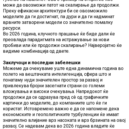
може да овозможи патот на скалирање да продолжи.
Преку ефикасни архитектури би се овозможило
моделите да ги достигнат, па дури и да ги надминат
врвните затворени модели со значително помалку
ресурси.
Во 2026 година, клучното прашање ќе биде дали ќе
преовлада парадигмата на истражување за нови
пробиви или ќе продолжи скалирање? Најверојатно ќе
видиме комбинација од двете.
Заклучоци и последни забелешки
Можеме да очекуваме уште една динамична година во
полето на вештачката интелигенција, сфера што и
понатаму нуди значителен простор за развој и
привлекува бројни засегнати страни со големи
вложувања и високи очекувања. Напредокот ќе
продолжи да се одразува пред сè од графичките
картички до моделите, до компаниите што ќе ги
користат. Истовремено важно е да се напомене дека
економските и геополитичките турбуленции ќе имаат
значително влијание врз насоката и врз брзината на овој
развој. Се надевам дека во 2026 година владите ќе