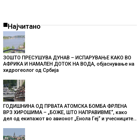
Најчитано
ЗОШТО ПРЕСУШУВА ДУНАВ – ИСПАРУВАЊЕ КАКО ВО
АФРИКА И НАМАЛЕН ДОТОК НА ВОДА, објаснување на
хидрогеолог од Србија
ГОДИШНИНА ОД ПРВАТА АТОМСКА БОМБА ФРЛЕНА
ВРЗ ХИРОШИМА – „БОЖЕ, ШТО НАПРАВИВМЕ“, како
дел од екипажот во авионот „Енола Геј“ и учесниците
во бомбардирањето го доживуваа овој настан што го
промени текот на историјата