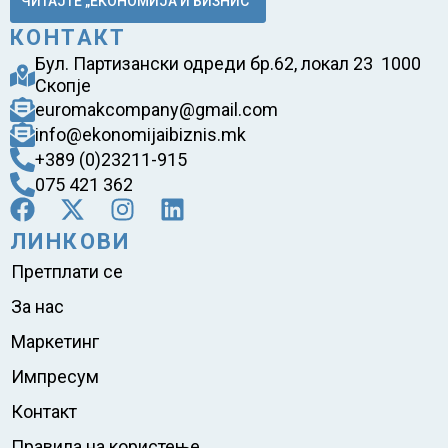
ЧИТАЈТЕ „ЕКОНОМИЈА И БИЗНИС“
КОНТАКТ
Бул. Партизански одреди бр.62, локал 23 1000
Скопје
euromakcompany@gmail.com
info@ekonomijaibiznis.mk
+389 (0)23211-915
075 421 362
ЛИНКОВИ
Претплати се
За нас
Маркетинг
Импресум
Контакт
Правила на користење