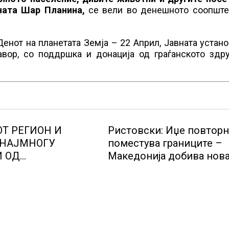
ната Шар Планина,
се вели во денешното соопште
енот на планетата Земја – 22 Април, Јавната устан
вор, со поддршка и донација од граѓанското здр
Т РЕГИОН И
Ристовски: Иџе повторн
 НАЈМНОГУ
поместува границите –
И ОД
Македонија добива нов
ИЛСКА ТРЕСКА,
причина за гордост
нистерот за
 Сашо Клековски