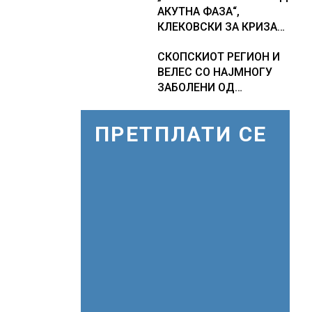
АКУТНА ФАЗА“,
економски раст
фактори
КЛЕКОВСКИ ЗА КРИЗАТА
СО ВОДА ВО ГОСТИВАР
СКОПСКИОТ РЕГИОН И
ВЕЛЕС СО НАЈМНОГУ
ЗАБОЛЕНИ ОД
ЗАПАДНОНИЛСКА
ТРЕСКА, објави
ПРЕТПЛАТИ СЕ
министерот за
здравство Сашо
Клековски