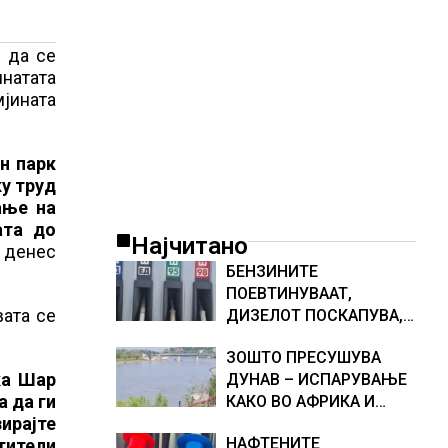
 да се
инатата
јината
н парк
у труд
ање на
ата до
Најчитано
 денес
БЕНЗИНИТЕ
ПОЕВТИНУВААТ,
вата се
ДИЗЕЛОТ ПОСКАПУВА,
НОВИ ЦЕНИ НА
ЗОШТО ПРЕСУШУВА
ГОРИВАТА
ка Шар
ДУНАВ – ИСПАРУВАЊЕ
а да ги
КАКО ВО АФРИКА И
зирајте
НАМАЛЕН ДОТОК НА
НАФТЕНИТЕ
тители
ВОДА, објаснување на