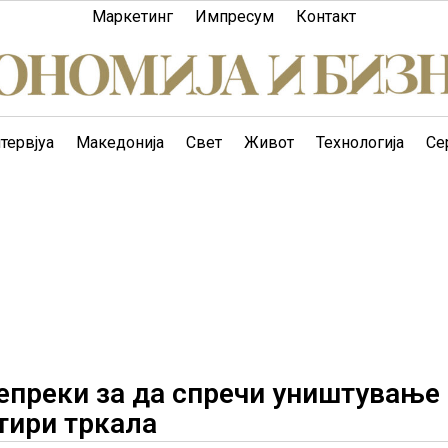
Маркетинг
Импресум
Контакт
тервјуа
Македонија
Свет
Живот
Технологија
Се
епреки за да спречи уништување
тири тркала