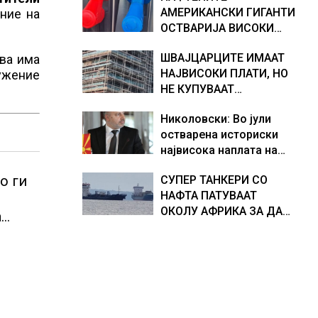
АМЕРИКАНСКИ ГИГАНТИ
ние на
хидрогеолог од Србија
ОСТВАРИЈА ВИСОКИ
ПРОФИТИ, ТРАМП БАРА
ШВАЈЦАРЦИТЕ ИМААТ
ова има
ОД НИВ ДА ГИ НАМАЛАТ
НАЈВИСОКИ ПЛАТИ, НО
ужение
ЦЕНИТЕ НА ГОРИВАТА
НЕ КУПУВААТ
СОПСТВЕНИ СТАНОВИ.
Николовски: Во јули
ЗОШТО?
остварена историски
највисока наплата на
приходи од над 14
о ги
СУПЕР ТАНКЕРИ СО
милијарди денари –
НАФТА ПАТУВААТ
изградивме систем што
ОКОЛУ АФРИКА ЗА ДА
испорачува резултати
а
ИЗБЕГНАТ БЛОКАДА ВО
ОРМУСКАТА ТЕСНИНА,
повеќе од 1.000
бродови поминаа низ
морскиот премин со
помош на