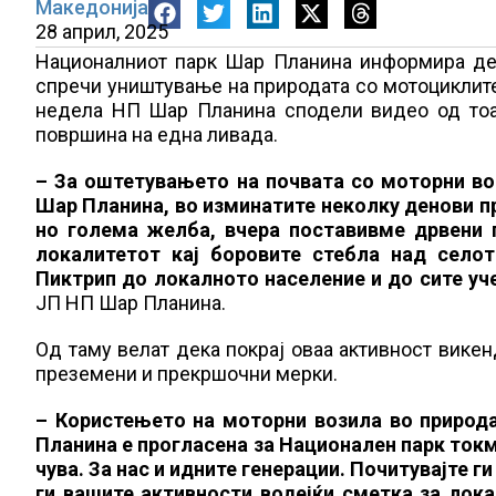
Македонија
28 април, 2025
Националниот парк Шар Планина информира де
спречи уништување на природата со мотоциклите 
недела НП Шар Планина сподели видео од тоа 
површина на една ливада.
– За оштетувањето на почвата со моторни во
Шар Планина, во изминатите неколку денови п
но голема желба, вчера поставивме дрвени 
локалитетот кај боровите стебла над селот
Пиктрип до локалното население и до сите уч
ЈП НП Шар Планина.
Од таму велат дека покрај оваа активност викен
преземени и прекршочни мерки.
– Користењето на моторни возила во природа
Планина е прогласена за Национален парк токм
чува. За нас и идните генерации. Почитувајте 
ги вашите активности водејќи сметка за лок