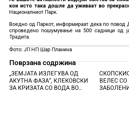
кои исто така дошле да уживаат во прекрас
Националниот Парк.
Воедно од Паркот, информираат дека по повод Д
спроведено пошумување на 500 садници од ја
Традита.
Фото: ЈП НП Шар Планина
Поврзана содржина
„ЗЕМЈАТА ИЗЛЕГУВА ОД
СКОПСКИО
АКУТНА ФАЗА“, КЛЕКОВСКИ
ВЕЛЕС СО
ЗА КРИЗАТА СО ВОДА ВО
ЗАБОЛЕН
ГОСТИВАР
ЗАПАДНОН
објави ми
здравство