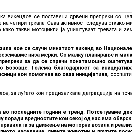
ка викендов се поставени дрвени препреки со цел
на четири тркала. Оваа активност следува откако м
како такви мотоцикли ја уништуваaт тревата и зем
зила кое се случи минатиот викенд во Национале
реземавме низа мерки. Со малку планирање и малк
препреки за да се спречи понатамошно оштетув
о Бозовце. Голема благодарност за иницијатив
есници кои помогнаа во оваа иницијатива,
соопшти
дов, за луѓето кои предизвикале деградација на поч
 во последните години е тренд. Потсетуваме де
у поради вредностите кои секој од нас има обврск
ги правилата за движење на моторни возила и реали
алното население, дивите животни и другите посе