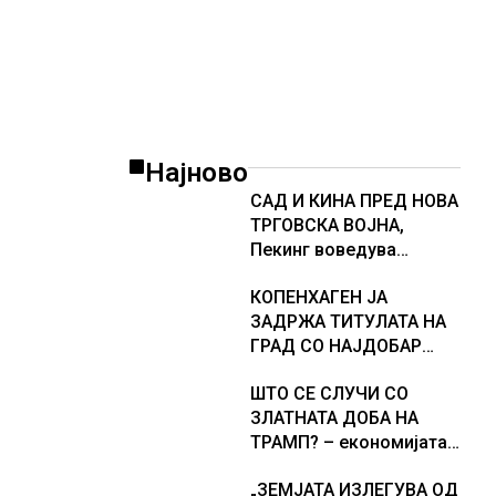
американската војска
Најново
САД И КИНА ПРЕД НОВА
ТРГОВСКА ВОЈНА,
Пекинг воведува
контрамерки против
КОПЕНХАГЕН ЈА
американски компании
ЗАДРЖА ТИТУЛАТА НА
и организации
ГРАД СО НАЈДОБАР
КВАЛИТЕТ НА ЖИВОТ,
ШТО СЕ СЛУЧИ СО
градовите со најниско
ЗЛАТНАТА ДОБА НА
рангирање
ТРАМП? – економијата
продолжуваат да бидат
на САД е далеку од
обележани со
„ЗЕМЈАТА ИЗЛЕГУВА ОД
најавениот забрзан
комбинација од