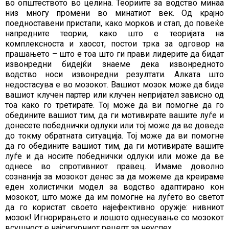
во општеството во целина. Теориите за водство минаа
низ многу промени во минатиот век. Од крајно
поедноставени пристапи, како морков и стап, до повеќе
напредните теории, како што е теоријата на
комплексноста и хаосот, постои трка за одговор на
прашањето – што е тоа што ги прави лидерите да бидат
извонредни бидејќи знаеме дека извонредното
водство носи извонредни резултати. Алката што
недостасува е во мозокот. Вашиот мозок може да биде
вашиот клучен партер или клучен непријател зависно од
тоа како го третирате. Тој може да ви помогне да го
обедините вашиот тим, да ги мотивирате вашите луѓе и
донесете победнички одлуки или тој може да ве доведе
до токму обратната ситуација. Тој може да ви помогне
да го обедините вашиот тим, да ги мотивирате вашите
луѓе и да носите победнички одлуки или може да ве
однесе во спротивниот правец. Имаме доволно
сознанија за мозокот денес за да можеме да креираме
еден холистички модел за водство адаптирано кон
мозокот, што може да им помогне на луѓето во светот
да го користат своето најефективно оружје: нивниот
мозок! Игнорирањето и лошото однесување со мозокот
всушност е најсигурниот рецепт за неуспех.