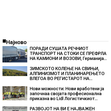
Најново
ПОРАДИ СУШАТА РЕЧНИОТ
ТРАНСПОРТ НА СТОКИ СЕ ПРЕФРЛА
НА КАМИОНИ И ВОЗОВИ, Германија
со итни мерки овозможува
камионџиите да возат и во недела
ЗИМСКОТО КОЛЕЊЕ НА СВИЊИ,
АЛПИНИЗМОТ И ПЛАНИНАРЕЊЕТО
ВЛЕГОА ВО РЕГИСТАРОТ НА
КУЛТУРНО НАСЛЕДСТВО НА
СЛОВЕНИЈА
Нови можности: Нови вработени ја
започнаа својата професионална
приказна во Lidl Логистичкиот
центар во Куманово
РАЗВОЈОТ НА ВИ Е НАЈВАЖЕН