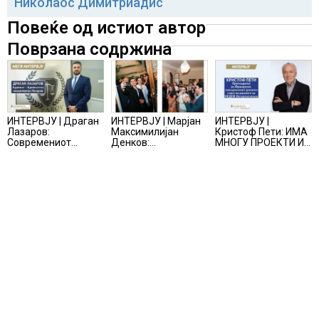
Николаос Димитриадис
Повеќе од истиот автор
Поврзана содржина
ИНТЕРВЈУ | Драган
ИНТЕРВЈУ | Марјан
ИНТЕРВЈУ |
Лазаров:
Максимилијан
Кристоф Пети: ИМА
Современиот
Денков:
МНОГУ ПРОЕКТИ И
бизнис не бара
СОЗДАВАМ
ПОНУДИ НА МАСА,
правно мислење,
ВНИМАТЕЛНО
НО ТИЕ НЕ СЕ
туку правно
ОСМИСЛЕНИ
МАТЕРИЈАЛИЗИРААТ
одржливо деловно
ПРОСТОРИ
решение