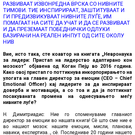
РАЗВИВААТ ИЗВОНРЕДНА ВРСКА СО НИВНИТЕ
ТИМОВИ. ТИЕ ИНСПИРИРААТ, ЗАШТИТУВААТ И
ГИ ПРЕДИЗВИКУВААТ НИВНИТЕ ЛУЃЕ, ИМ
ПОМАГААТ НА СИТЕ ДА УЧАТ И ДА СЕ РАЗВИВААТ
И ДА ПРЕЗЕМААТ ПОБЕДНИЧКИ ОДЛУКИ
БАЗИРАНИ НА РЕАЛЕН ИНПУТ ОД СИТЕ ОКОЛУ
НИВ
Вие, исто така, сте коавтор на книгата „Невронаука
за лидери: Пристап на лидерство адаптирано кон
мозокот“ објавена од Коган Пејџ во 2016 година.
Како овој пристап го поттикнува инкорпорирањето на
улогата на главен директор за емоции (CEO – Chief
Emotional Officer) кај лидерите за да инспирираат
доверба и мотивација, а со тоа и да ја поттикнат
посакуваната промена на однесувањето меѓу
нивните луѓе?
Н. Димитриадис: Ние го споменуваме главниот
директор за емоции во нашата книга! Сѐ што сме ние е
во нашиот мозок: нашите емоции, мисли, планови,
навики, експертиза…, сѐ. Последниве 20 години нашето