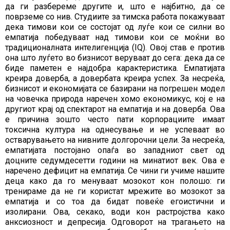
да ги разбереме другите и, што е најбитно, да се
поврземе со нив. Студиите за тимска работа покажуваат
дека тимови кои се состојат од луѓе кои се силни во
емпатија победуваат над тимови кои се моќни во
традиционалната интелигенција (IQ). Овој став е против
она што луѓето во бизнисот веруваат до сега: дека да се
биде паметен е најдобра карактеристика. Емпатијата
креира доверба, а довербата креира успех. За несреќа,
бизнисот и економијата се базирани на погрешен модел
на човечка природа наречен хомо економикус, кој е на
другиот крај од спектарот на емпатија и на доверба. Ова
е причина зошто често пати корпорациите имаат
токсична култура на однесување и не успеваат во
остварувањето на нивните долгорочни цели. За несреќа,
емпатијата постојано опаѓа во западниот свет од
доцните седумдесетти години на минатиот век. Ова е
наречено дефицит на емпатија. Се чини ги учиме нашите
деца како да го менуваат мозокот кон полошо: ги
тренираме да не ги користат мрежите во мозокот за
емпатија и со тоа да бидат повеќе егоистични и
изолирани. Ова, секако, води кон растројства како
анксиозност и депресија. Одговорот на трагањето на