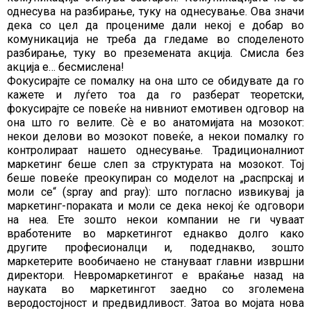
однесува на разбирање, туку на однесување. Ова значи
дека со цел да процениме дали некој е добар во
комуникација не треба да гледаме во споделеното
разбирање, туку во преземената акција. Смисла без
акција е… бесмислена!
Фокусирајте се помалку на она што се обидувате да го
кажете и луѓето тоа да го разберат теоретски,
фокусирајте се повеќе на нивниот емотивен одговор на
она што го велите. Сѐ е во анатомијата на мозокот:
некои делови во мозокот повеќе, а некои помалку го
контролираат нашето однесување. Традиционалниот
маркетинг беше слеп за структурата на мозокот. Тој
беше повеќе преокупиран со моделот на „распрскај и
моли се“ (spray and pray): што погласно извикувај ја
маркетинг-пораката и моли се дека некој ќе одговори
на неа. Ете зошто некои компании не ги чуваат
вработените во маркетингот еднакво долго како
другите професионалци и, подеднакво, зошто
маркетерите вообичаено не стануваат главни извршни
директори. Невромаркетингот е враќање назад на
науката во маркетингот заедно со зголемена
веродостојност и предвидливост. Затоа во мојата нова