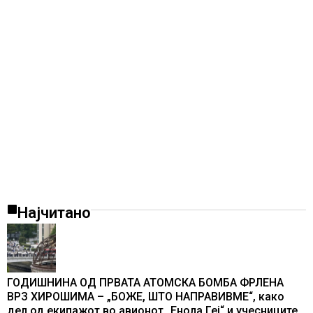
Најчитано
ГОДИШНИНА ОД ПРВАТА АТОМСКА БОМБА ФРЛЕНА
ВРЗ ХИРОШИМА – „БОЖЕ, ШТО НАПРАВИВМЕ“, како
дел од екипажот во авионот „Енола Геј“ и учесниците