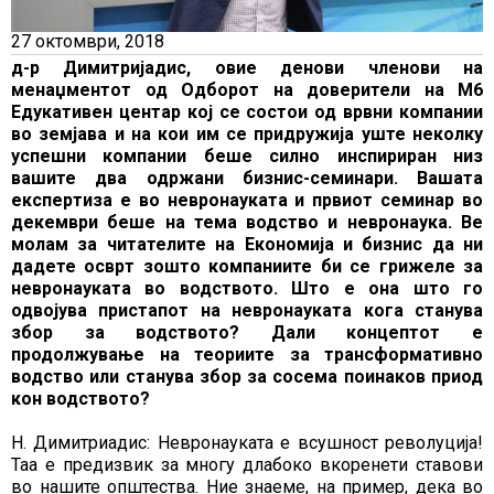
27 октомври, 2018
д-р Димитријадис, овие денови членови на
менаџментот од Одборот на доверители на М6
Едукативен центар кој се состои од врвни компании
во земјава и на кои им се придружија уште неколку
успешни компании беше силно инспириран низ
вашите два одржани бизнис-семинари. Вашата
експертиза е во невронауката и првиот семинар во
декември беше на тема водство и невронаука. Ве
молам за читателите на Економија и бизнис да ни
дадете осврт зошто компаниите би се грижеле за
невронауката во водството. Што е она што го
одвојува пристапот на невронауката кога станува
збор за водството? Дали концептот е
продолжување на теориите за трансформативно
водство или станува збор за сосема поинаков приод
кон водството?
Н. Димитриадис: Невронауката е всушност револуција!
Таа е предизвик за многу длабоко вкоренети ставови
во нашите општества. Ние знаеме, на пример, дека во