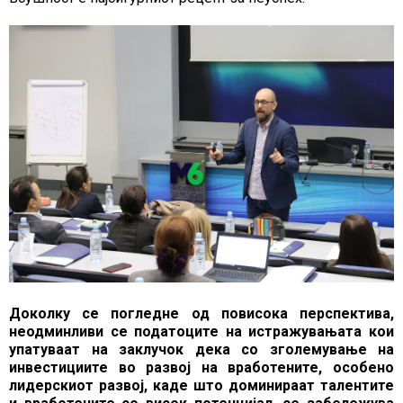
Доколку се погледне од повисока перспектива,
неодминливи се податоците на истражувањата кои
упатуваат на заклучок дека со зголемување на
инвестициите во развој на вработените, особено
лидерскиот развој, каде што доминираат талентите