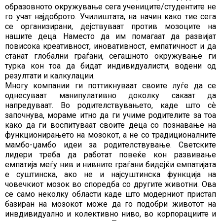
образовното окружување сега учениците/студентите не
го учат најдоброто. Училиштата, на начин како тие сега
се организирани, дејствуваат против мозоците на
нашите деца. Наместо да им помагаат да развијат
повисока креативност, иновативност, емпатичност и да
станат глобални граѓани, сегашното окружување ги
турка кон тоа да бидат индивидуалисти, водени од
резултати и калкулации.
Многу компании ги поттикнуваат своите луѓе да се
однесуваат манипулативно доколку сакаат да
напредуваат. Во родителствувањето, каде што сѐ
започнува, мораме итно да ги учиме родителите за тоа
како да ги воспитуваат своите деца со познавање на
функционирањето на мозокот, а не со традиционалните
мамбо-џамбо идеи за родителствување. Светските
лидери треба да работат повеќе кон развивање
емпатија меѓу нив и нивните граѓани бидејќи емпатијата
е суштинска, ако не и најсуштинска функција на
човечкиот мозок во споредба со другите животни. Ова
се само неколку области каде што модерниот пристап
базиран на мозокот може да го подобри животот на
инвдивидуално и колективно ниво, во корпорациите и