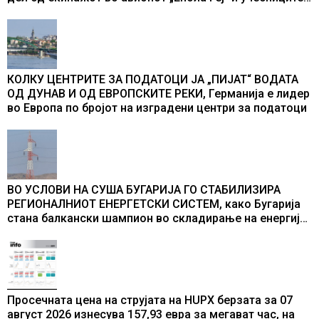
во бомбардирањето го доживуваа овој настан што го
промени текот на историјата
КОЛКУ ЦЕНТРИТЕ ЗА ПОДАТОЦИ ЈА „ПИЈАТ“ ВОДАТА
ОД ДУНАВ И ОД ЕВРОПСКИТЕ РЕКИ, Германија е лидер
во Европа по бројот на изградени центри за податоци
ВО УСЛОВИ НА СУША БУГАРИЈА ГО СТАБИЛИЗИРА
РЕГИОНАЛНИОТ ЕНЕРГЕТСКИ СИСТЕМ, како Бугарија
стана балкански шампион во складирање на енергија
од батерии
Просечната цена на струјата на HUPX берзата за 07
август 2026 изнесува 157,93 евра за мегават час, на