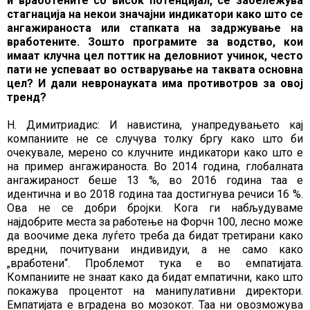
и вработените со висок потенцијал, се забележува
стагнација на некои значајни индикатори како што се
ангажираноста или стапката на задржување на
вработените. Зошто програмите за водство, кои
имаат клучна цел поттик на деловниот учинок, често
пати не успеваат во остварување на таквата основна
цел? И дали невронауката има противотров за овој
тренд?
Н. Димитриадис: И навистина, унапредувањето кај
компаниите не се случува толку бргу како што би
очекувале, мерено со клучните индикатори како што е
на пример ангажираноста. Во 2014 година, глобалната
ангажираност беше 13 %, во 2016 година таа е
идентична и во 2018 година таа достигнува речиси 16 %.
Ова не се добри бројки. Кога ги набљудуваме
најдобрите места за работење на Форчн 100, лесно може
да воочиме дека луѓето треба да бидат третирани како
вредни, почитувани индивидуи, а не само како
„вработени“. Проблемот тука е во емпатијата.
Компаниите не знаат како да бидат емпатични, како што
покажува процентот на манипулативни директори.
Емпатијата е вградена во мозокот. Таа ни овозможува