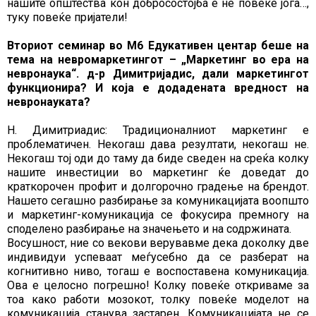
нашите општества кон добросостојба е не повеќе јога…,
туку повеќе пријатели!
Вториот семинар во М6 Едукативен центар беше на
тема на невромаркетингот – „Маркетинг во ера на
невронаука“. д-р Димитријадис, дали маркетингот
функционира? И која е додадената вредност на
невронауката?
Н. Димитриадис: Традиционалниот маркетинг е
проблематичен. Некогаш дава резултати, некогаш не.
Некогаш тој оди до таму да биде сведен на среќа колку
нашите инвестиции во маркетинг ќе доведат до
краткорочен профит и долгорочно градење на брендот.
Нашето сегашно разбирање за комуникацијата воопшто
и маркетинг-комуникација се фокусира премногу на
споделено разбирање на значењето и на содржината.
Восушност, ние со векови верувавме дека доколку две
индивидуи успеваат меѓусебно да се разберат на
когнитивно ниво, тогаш е воспоставена комуникација.
Ова е целосно погрешно! Колку повеќе откриваме за
тоа како работи мозокот, толку повеќе моделот на
комуникација станува застарен. Комуникацијата не се