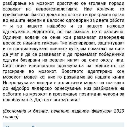
разбирање на мозокот драстично се зголеми поради
развојот на невротехнологијата. Ние конечно го
прифативме фактот дека овој сложен и прекрасен орган
во нашите черепи е целосно одговорен за двете работи
– и за нашето најдобро и за нашето најлошо
однесување. Водството, во таа смисла, не е различно.
Одлични водачи се оние кои развиваат извонредна
врска со нивните тимови. Тие инспирираат, заштитуваат
и ги предизвикуваат нивните луѓе, им помагаат на сите
да учат и да се развиваат и да преземаат победнички
одлуки базирани на реален инпут од сите околу нив.
Сите овие извонредни однесувања на водството се
трасирани во мозокот. Водството адаптирано кон
мозокот, модел кој ние го развивме во нашата книга
Невронаука за лидери е холистички модел за тоа како
до најдобро лидерско однесување, низ разбирање на
работата на мозокот и преземање позитивни чекори за
подобрување. Да, тоа е остварливо!
(Економија и бизнис, печатено издание, февруари 2020
година)