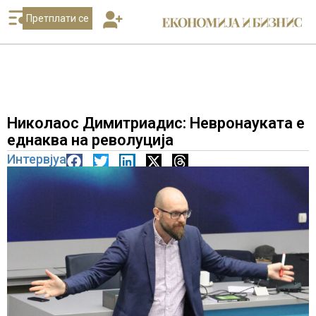
Претплати се
Николаос Димитриадис: Невронауката е
еднаква на револуција
Интервјуа