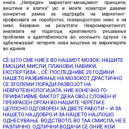
книга „Напреден маркетинг-менаџмент: принципи,
вештини и алатки“ јас и моите коавтори даваме
конкретна рамка за надградба на маркетинг-
професијата на поробустно, поверодостојно ниво и на
ниво базирано на резултати. Невромаркетингот,
анализата на податоци, креативното решавање
проблеми и адаптабилноста во носењето одлуки ги
одбележуваат четирите нови вештини за маркетерите
во иднина.
СЀ ШТО СМЕ НИЕ Е ВО НАШИОТ МОЗОК: НАШИТЕ
ЕМОЦИИ, МИСЛИ, ПЛАНОВИ, НАВИКИ,
ЕКСПЕРТИЗА…, СЀ. ПОСЛЕДНИВЕ 20 ГОДИНИ
НАШЕТО РАЗБИРАЊЕ НА МОЗОКОТ ДРАСТИЧНО
СЕ ЗГОЛЕМИ ПОРАДИ РАЗВОЈОТ НА
НЕВРОТЕХНОЛОГИЈАТА. НИЕ КОНЕЧНО ГО
ПРИФАТИВМЕ ФАКТОТ ДЕКА ОВОЈ СЛОЖЕН И
ПРЕКРАСЕН ОРГАН ВО НАШИТЕ ЧЕРЕПИ Е
ЦЕЛОСНО ОДГОВОРЕН ЗА ДВЕТЕ РАБОТИ – И ЗА
НАШЕТО НАЈДОБРО И ЗА НАШЕТО НАЈЛОШО
ОДНЕСУВАЊЕ. ВОДСТВОТО, ВО ТАА СМИСЛА, НЕ Е
РАЗЛИЧНО. ОДЛИЧНИ ВОДАЧИ СЕ ОНИЕ КОИ