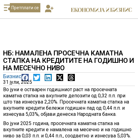
Претплати се
НБ: НАМАЛЕНА ПРОСЕЧНА КАМАТНА
СТАПКА НА КРЕДИТИТЕ НА ГОДИШНО И
НА МЕСЕЧНО НИВО
Бизнис
31 јули, 2025
Во јуни е остварен годишниот раст на просечната
каматна стапка на вкупните депозити од 0,32 п.п. при
што таа изнесува 2,20%. Просечната каматна стапка на
вкупните кредити бележи годишен пад од 0,44 п.п. и
изнесува 5,03%, објави денеска Народната банка.
Во јуни 2025 година, просечната каматна стапка на
вкупните кредити е намалена на месечно и на годишно
ниво за 0,03 п.п. и 0,44 п.п., соодветно и изнесува 5,03%.