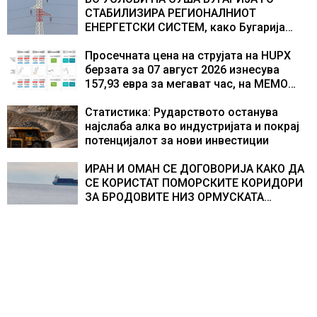
СТАБИЛИЗИРА РЕГИОНАЛНИОТ
ЕНЕРГЕТСКИ СИСТЕМ, како Бугарија
стана балкански шампион во
складирање на енергија од батерии
Просечната цена на струјата на HUPX
берзата за 07 август 2026 изнесува
157,93 евра за мегават час, на МЕМО
153,56 евра за мегават час
Статистика: Рударството останува
најслаба алка во индустријата и покрај
потенцијалот за нови инвестиции
ИРАН И ОМАН СЕ ДОГОВОРИЈА КАКО ДА
СЕ КОРИСТАТ ПОМОРСКИТЕ КОРИДОРИ
ЗА БРОДОВИТЕ НИЗ ОРМУСКАТА
ТЕСНИНА