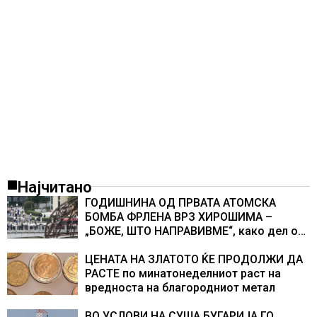
Најчитано
ГОДИШНИНА ОД ПРВАТА АТОМСКА
БОМБА ФРЛЕНА ВРЗ ХИРОШИМА –
„БОЖЕ, ШТО НАПРАВИВМЕ“, како дел од
екипажот во авионот „Енола Геј“ и
учесниците во бомбардирањето го
ЦЕНАТА НА ЗЛАТОТО ЌЕ ПРОДОЛЖИ ДА
доживуваа овој настан што го промени
РАСТЕ по минатонеделниот раст на
текот на историјата
вредноста на благородниот метал
ВО УСЛОВИ НА СУША БУГАРИЈА ГО