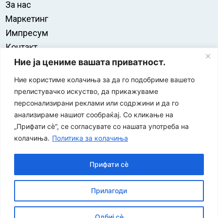
За нас
Маркетинг
Импресум
Контакт
Правила на користење
Ние ја цениме вашата приватност.
Ние користиме колачиња за да го подобриме вашето
прелистувачко искуство, да прикажуваме
персонализирани реклами или содржини и да го
анализираме нашиот сообраќај. Со кликање на
„Прифати сè“, се согласувате со нашата употреба на
колачиња.
Политика за колачиња
Прифати сè
“ЕУРО-МАК-КОМПАНИ” Д.О.О е членка на асоцијацијата
Прилагоди
за заштита на печатени медиуми
Одбиј сè
©
2026
Економија и Бизнис
Политика за приватност
|