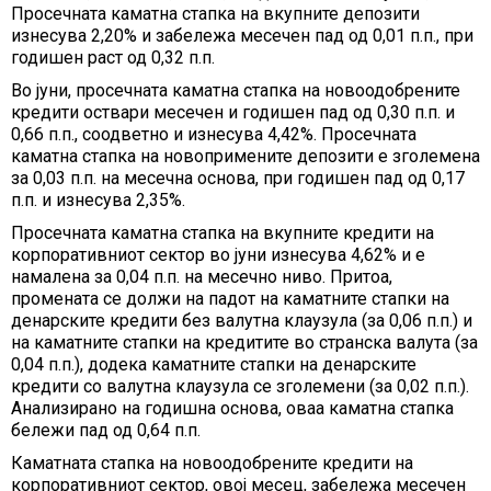
Просечната каматна стапка на вкупните депозити
изнесува 2,20% и забележа месечен пад од 0,01 п.п., при
годишен раст од 0,32 п.п.
Во јуни, просечната каматна стапка на новоодобрените
кредити оствари месечен и годишен пад од 0,30 п.п. и
0,66 п.п., соодветно и изнесува 4,42%. Просечната
каматна стапка на новопримените депозити е зголемена
за 0,03 п.п. на месечна основа, при годишен пад од 0,17
п.п. и изнесува 2,35%.
Просечната каматна стапка на вкупните кредити на
корпоративниот сектор во јуни изнесува 4,62% и е
намалена за 0,04 п.п. на месечно ниво. Притоа,
промената се должи на падот на каматните стапки на
денарските кредити без валутна клаузула (за 0,06 п.п.) и
на каматните стапки на кредитите во странска валута (за
0,04 п.п.), додека каматните стапки на денарските
кредити со валутна клаузула се зголемени (за 0,02 п.п.).
Анализирано на годишна основа, оваа каматна стапка
бележи пад од 0,64 п.п.
Каматната стапка на новоодобрените кредити на
корпоративниот сектор, овој месец, забележа месечен