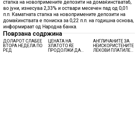
стапка на новопримените депозити на домаќинствата6,
во јуни, изнесува 2,33% и оствари месечен пад од 0,01
п.п. Каматната стапка на новопримените депозити на
домаќинствата е пониска за 0,22 п.п. на годишна основа,
информираат од Народна банка.
Поврзана содржина
ДОЛАРОТ СЛАБЕЕ
ЦЕНАТА НА
АНГЛИЧАНИТЕ ЗА
ВТОРА НЕДЕЛА ПО
ЗЛАТОТО ЌЕ
НЕИСКОРИСТЕНИТЕ
РЕД
ПРОДОЛЖИ ДА
ЛЕКОВИ ПЛАТИЛЕ
РАСТЕ по
480 МИЛИОНИ
минатонеделниот
ФУНТИ, повик до
раст на вредноста
пациентите да
на благородниот
бараат само лекови
метал
што навистина им
се потребни