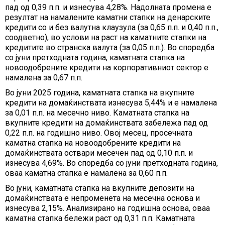
пад од 0,39 п.п. и изнесува 4,28%. Надолната промена е
резултат на намалените каматни стапки на денарските
кредити со и без валутна клаузула (за 0,65 п.п. и 0,40 п.п.,
соодветно), во услови на раст на каматните стапки на
кредитите во странска валута (за 0,05 п.п.). Во споредба
со јуни претходната година, каматната стапка на
новоодобрените кредити на корпоративниот сектор е
намалена за 0,67 п.п.
Во јуни 2025 година, каматната стапка на вкупните
кредити на домаќинствата изнесува 5,44% и е намалена
за 0,01 п.п. на месечно ниво. Каматната стапка на
вкупните кредити на домаќинствата забележа пад од
0,22 п.п. на годишно ниво. Овој месец, просечната
каматна стапка на новоодобрените кредити на
домаќинствата оствари месечен пад од 0,10 п.п. и
изнесува 4,69%. Во споредба со јуни претходната година,
оваа каматна стапка е намалена за 0,60 п.п.
Во јуни, каматната стапка на вкупните депозити на
домаќинствата е непроменета на месечна основа и
изнесува 2,15%. Анализирано на годишна основа, оваа
каматна стапка бележи раст од 0,31 п.п. Каматната