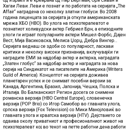
од Израел и е креирана од Нир Бергман, Ори Сиван и
Хагаи Леви. Леви е познат и по работата на серијата „The
Affair“ наградена со неколку златни глобуси. Во 2008
година лиценцата за серијата ја откупи американската
мрежа ХБО (HBO). Во улога на психотерапевтот е
познатиот холивудски актер Гебриел Брн, а епизодните
улоги ги играат популарните актери Мишел Форбс, Дајен
Вест, Мија Васиковска, Мелиса Џорџ, Дебра Вингер…
Серијата веднаш се здоби со популарност, ласкави
критики и неколку високи признанија, вклучувајќи ги
наградите ЕМИ за најдобар актер и актерка, наградата
„Златен глобус“ за најдобар актер и наградата за нова
серија на Синдикатот на писателите на Америка (Writers
Guild of America). Концептот на серијата доживеа
планетарен успех и се снимаат посебни верзии за:
Канада, Аргентина, Бразил, Јапонија, Чешка, Полска и
Италија. Во Балканскиот Регион досега се снимени
романска верзија (HBO Central Europe), словенечка
верзија (POP Brio) со Игор Самобор во главната улога,
српска верзија (Fox Television) со Мики Манојловиќ во
главната улога и хрватска верзија (HTV). Дејствието се
одвива околу приватниот и професионалниот живот на
психотерапевт кој во текот на петте работни дена работи