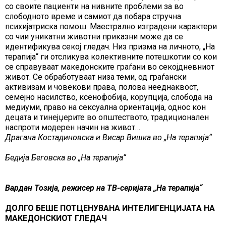
со своите пациенти на нивните проблеми за во
слободното време и самиот да побара стручна
психијатриска помош. Маестрално изградени карактери
со чии уникатни животни приказни може да се
идентификува секој гледач. Низ призма на личното, „На
терапија“ ги отсликува колективните потешкотии со кои
се справуваат македонските граѓани во секојдневниот
живот. Се обработуваат низа теми, од граѓански
активизам и човекови права, полова нееднаквост,
семејно насилство, ксенофобија, корупција, слобода на
медиуми, право на сексуална ориентација, однос кон
децата и тинејџерите во општеството, традиционален
наспроти модерен начин на живот…
Драгана Костадиновска и Висар Вишка во „На терапија“
Бедија Беговска во „На терапија“
Вардан Тозија, режисер на ТВ-серијата „На терапија“
ДОЛГО БЕШЕ ПОТЦЕНУВАНА ИНТЕЛИГЕНЦИЈАТА НА
МАКЕДОНСКИОТ ГЛЕДАЧ