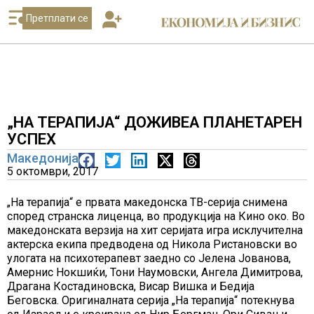
Претплати се
„НА ТЕРАПИЈА“ ДОЖИВЕА ПЛАНЕТАРЕН
УСПЕХ
Македонија
5 октомври, 2017
„На терапија“ е првата македонска ТВ-серија снимена
според странска лиценца, во продукција на Кино око. Во
македонската верзија на хит серијата игра исклучителна
актерска екипа предводена од Никола Ристановски во
улогата на психотерапевт заедно со Јелена Јованова,
Амернис Нокшиќи, Тони Наумовски, Ангела Димитрова,
Драгана Костадиновска, Висар Вишка и Бедија
Беговска. Оригиналната серија „На терапија“ потекнува