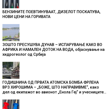
БЕНЗИНИТЕ ПОЕВТИНУВААТ, ДИЗЕЛОТ ПОСКАПУВА,
НОВИ ЦЕНИ НА ГОРИВАТА
ЗОШТО ПРЕСУШУВА ДУНАВ – ИСПАРУВАЊЕ КАКО ВО
АФРИКА И НАМАЛЕН ДОТОК НА ВОДА, објаснување на
хидрогеолог од Србија
ГОДИШНИНА ОД ПРВАТА АТОМСКА БОМБА ФРЛЕНА
ВРЗ ХИРОШИМА – „БОЖЕ, ШТО НАПРАВИВМЕ“, како
дел од екипажот во авионот „Енола Геј“ и учесниците
во бомбардирањето го доживуваа овој настан што го
промени текот на историјата