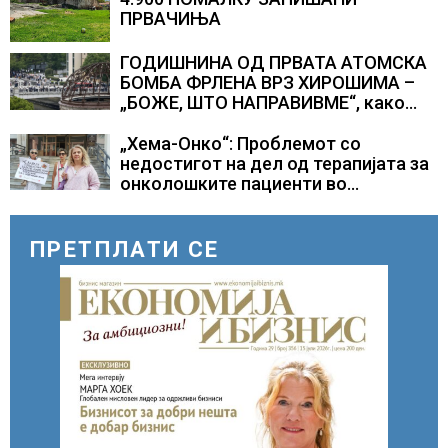
ПРВАЧИЊА
ГОДИШНИНА ОД ПРВАТА АТОМСКА
БОМБА ФРЛЕНА ВРЗ ХИРОШИМА –
„БОЖЕ, ШТО НАПРАВИВМЕ“, како
дел од екипажот во авионот „Енола
Геј“ и учесниците во
„Хема-Онко“: Проблемот со
бомбардирањето го доживуваа овој
недостигот на дел од терапијата за
настан што го промени текот на
онколошките пациенти во
историјата
моментот е надминат
ПРЕТПЛАТИ СЕ