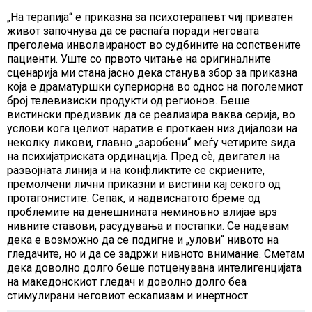
„На терапија“ е приказна за психотерапевт чиј приватен
живот започнува да се распаѓа поради неговата
преголема инволвираност во судбините на сопствените
пациенти. Уште со првото читање на оригиналните
сценарија ми стана јасно дека станува збор за приказна
која е драматуршки супериорна во однос на поголемиот
број телевизиски продукти од регионов. Беше
вистински предизвик да се реализира ваква серија, во
услови кога целиот наратив е проткаен низ дијалози на
неколку ликови, главно „заробени“ меѓу четирите ѕида
на психијатриската ординација. Пред сѐ, двигател на
развојната линија и на конфликтите се скриените,
премолчени лични приказни и вистини кај секого од
протагонистите. Сепак, и надвиснатото бреме од
проблемите на денешнината неминовно влијае врз
нивните ставови, расудувања и постапки. Се надевам
дека е возможно да се подигне и „улови“ нивото на
гледачите, но и да се задржи нивното внимание. Сметам
дека доволно долго беше потценувана интелигенцијата
на македонскиот гледач и доволно долго беа
стимулирани неговиот ескапизам и инертност.