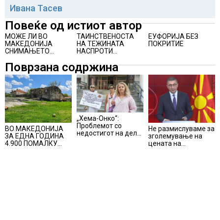
Ивана Тасев
Повеќе од истиот автор
МОЖЕ ЛИ ВО
ТАИНСТВЕНОСТА
ЕУФОРИЈА БЕЗ
МАКЕДОНИЈА
НА ТЕЖИНАТА
ПОКРИТИЕ
СНИМАЊЕТО
НАСПРОТИ
СИТКОМ ДА БИДЕ
ЛЕСНОТИЈАТА
Поврзана содржина
ОДРЖЛИВ ПРОЕКТ?
„Хема-Онко“:
Проблемот со
Не размислуваме за
ВО МАКЕДОНИЈА
недостигот на дел
зголемување на
ЗА ЕДНА ГОДИНА
од терапијата за
цената на
4.900 ПОМАЛКУ
онколошките
електричната
ЗАПИШАНИ
пациенти во
енергија, вели
ПРВАЧИЊА
моментот е
Мицкоски
надминат